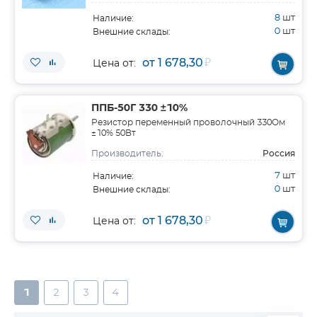
8
шт
Наличие:
0
шт
Внешние склады:
от 1 678,30
₽
Цена от:
ППБ-50Г 330 ±10%
Резистор переменный проволочный 330Ом
±10% 50Вт
Россия
Производитель:
7
шт
Наличие:
0
шт
Внешние склады:
от 1 678,30
₽
Цена от:
1
2
3
4