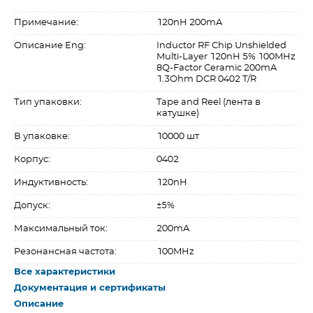
Примечание:
120nH 200mA
Описание Eng:
Inductor RF Chip Unshielded
Multi-Layer 120nH 5% 100MHz
8Q-Factor Ceramic 200mA
1.3Ohm DCR 0402 T/R
Тип упаковки:
Tape and Reel (лента в
катушке)
В упаковке:
10000 шт
Корпус:
0402
Индуктивность:
120nH
Допуск:
±5%
Максимальный ток:
200mA
Резонансная частота:
100MHz
Все характеристики
Документация и сертификаты
Описание