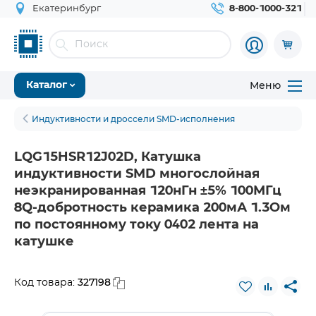
Екатеринбург
8-800-1000-321
Меню
Каталог
Индуктивности и дроссели SMD-исполнения
LQG15HSR12J02D, Катушка
индуктивности SMD многослойная
неэкранированная 120нГн ±5% 100МГц
8Q-добротность керамика 200мА 1.3Ом
по постоянному току 0402 лента на
катушке
327198
Код товара: