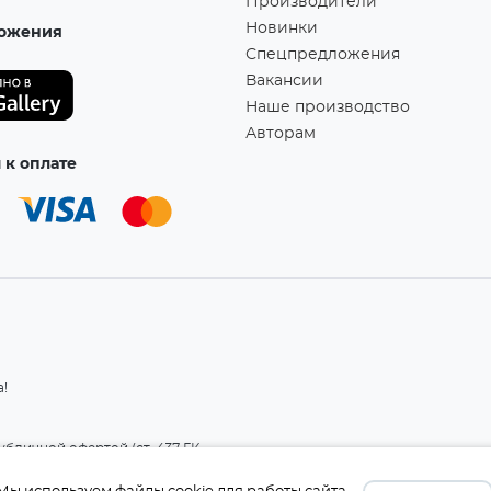
Производители
Новинки
ожения
Спецпредложения
Вакансии
Наше производство
Авторам
к оплате
а!
бличной офертой (ст. 437 ГК
 и комплект поставки без
те производителя.