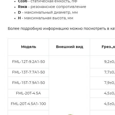
Cсоб
- статическая емкость, пФ
Rэкв
- резонансное сопротивление
D
- максимальный диаметр, мм
H
- максимальная высота, мм
Более подробную информацию можно посмотреть в ка
Модель
Внешний вид
Fрез.,
FML-12T-9.2A1-50
9,2±0
FML-13T-7.7A1-50
7,7±0
FML-15T-7.9A1-50
7,9±0
FML-20T-4.5A
4,5±0
FML-20T-4.5A1-100
4,5±0