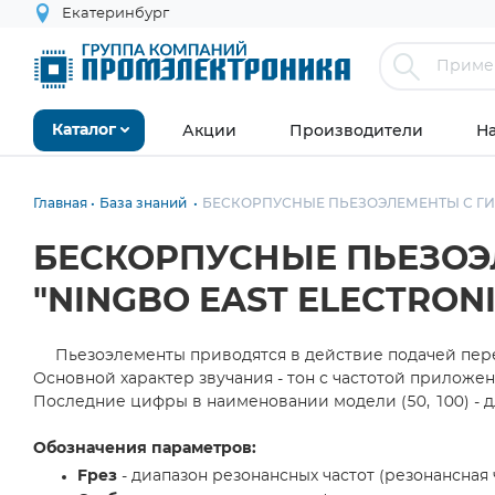
Екатеринбург
Акции
Производители
Н
Каталог
Главная
База знаний
БЕCКОРПУСНЫЕ ПЬЕЗОЭЛЕМЕНТЫ С ГИБ
БЕCКОРПУСНЫЕ ПЬЕЗО
"NINGBO EAST ELECTRONI
Пьезоэлементы приводятся в действие подачей пере
Основной характер звучания - тон с частотой приложе
Последние цифры в наименовании модели (50, 100) - д
Обозначения параметров:
Fрез
- диапазон резонансных частот (резонансная 