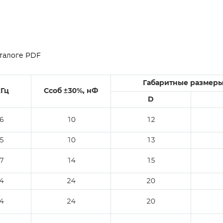
талоге PDF
Габаритные размеры
кГц
Ссоб ±30%, нФ
D
,6
10
12
,5
10
13
,7
14
15
,4
24
20
,4
24
20