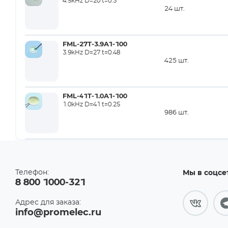
4.5kHz D=20 t=0.3
24
шт.
FML-27T-3.9A1-100
3.9kHz D=27 t=0.48
425
шт.
FML-41T-1.0A1-100
1.0kHz D=41 t=0.25
986
шт.
Телефон:
Мы в соцсе
8 800 1000-321
Адрес для заказа:
info@promelec.ru