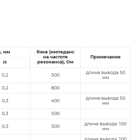
, мм
Rэкв (импеданс
на частоте
Примечание
резонанса), Ом
H
длина вывода 50
0,2
500
мм
0,2
800
длина вывода 50
0,3
400
мм
0,3
500
длина вывода 100
0,3
500
мм
длина вывода 100