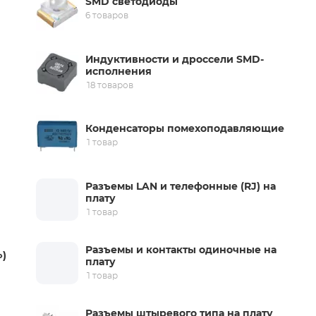
SMD светодиоды
6 товаров
Индуктивности и дроссели SMD-
исполнения
18 товаров
Конденсаторы помехоподавляющие
1 товар
Разъемы LAN и телефонные (RJ) на
плату
1 товар
Разъемы и контакты одиночные на
»)
плату
1 товар
Разъемы штыревого типа на плату