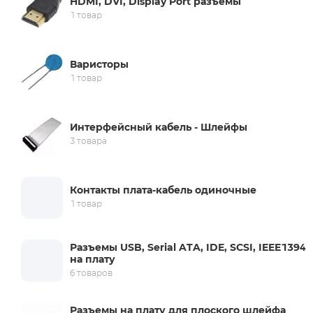
HDMI, DVI, Display Port разъемы
1 товар
Варисторы
1 товар
Интерфейсный кабель - Шлейфы
3 товара
Контакты плата-кабель одиночные
1 товар
Разъемы USB, Serial ATA, IDE, SCSI, IEEE1394
на плату
6 товаров
Разъемы на плату для плоского шлейфа