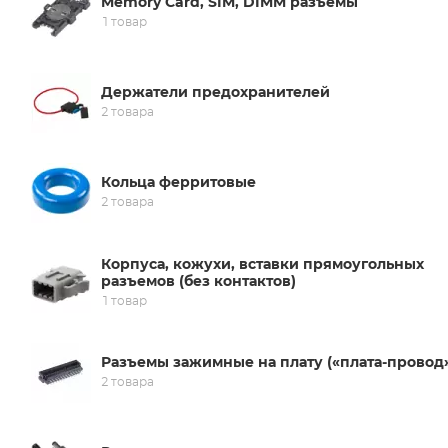
Memory Card, SIM, DIMM разъемы
1 товар
Держатели предохранителей
2 товара
Кольца ферритовые
2 товара
Корпуса, кожухи, вставки прямоугольных
разъемов (без контактов)
1 товар
Разъемы зажимные на плату («плата-провод
2 товара