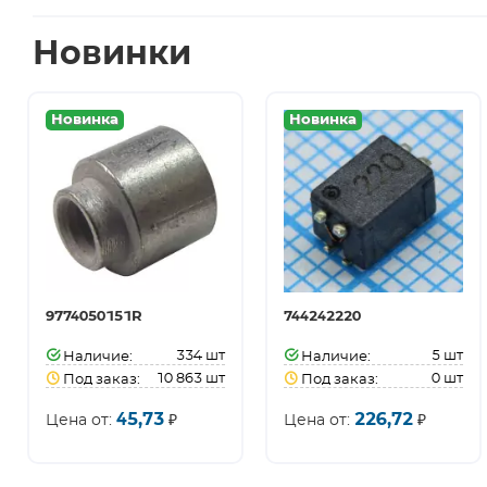
Новинки
Новинка
Новинка
9774050151R
744242220
334
шт
5
шт
Наличие:
Наличие:
10 863
шт
0
шт
Под заказ:
Под заказ:
45,73
226,72
Цена от:
₽
Цена от:
₽