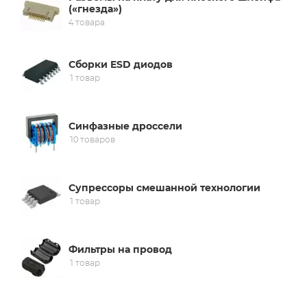
(«гнезда»)
4 товара
Сборки ESD диодов
1 товар
Синфазные дроссели
10 товаров
Супрессоры смешанной технологии
1 товар
Фильтры на провод
1 товар