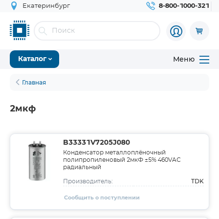
Екатеринбург
8-800-1000-321
Меню
Каталог
Главная
2мкф
B33331V7205J080
Конденсатор металлоплёночный
полипропиленовый 2мкФ ±5% 460VAС
радиальный
TDK
Производитель:
Сообщить о поступлении