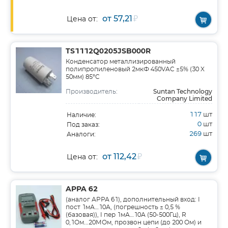
от 57,21
₽
Цена от:
TS1112Q0205JSB000R
Конденсатор металлизированный
полипропиленовый 2мкФ 450VAC ±5% (30 X
50мм) 85°C
Suntan Technology
Производитель:
Company Limited
117
шт
Наличие:
0
шт
Под заказ:
269
шт
Аналоги:
от 112,42
₽
Цена от:
APPA 62
(аналог АРРА 61), дополнительный вход: I
пост 1мА…10А, (погрешность ± 0,5 %
(базовая)), I пер 1мА…10А (50-500Гц), R
0,1Ом...20МОм, прозвон цепи (до 200 Ом) и