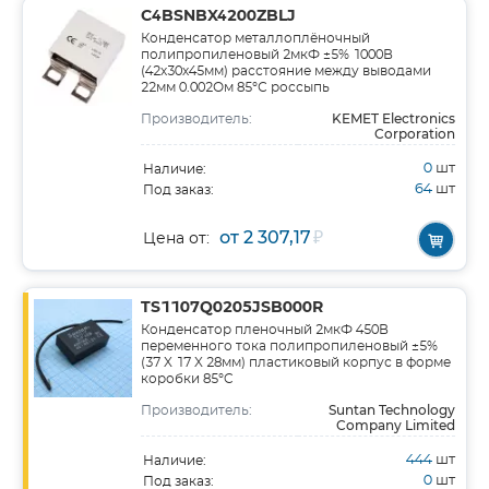
C4BSNBX4200ZBLJ
Конденсатор металлоплёночный
полипропиленовый 2мкФ ±5% 1000В
(42х30х45мм) расстояние между выводами
22мм 0.002Ом 85°С россыпь
KEMET Electronics
Производитель:
Corporation
0
шт
Наличие:
64
шт
Под заказ:
от 2 307,17
₽
Цена от:
TS1107Q0205JSB000R
Конденсатор пленочный 2мкФ 450В
переменного тока полипропиленовый ±5%
(37 X 17 X 28мм) пластиковый корпус в форме
коробки 85°C
Suntan Technology
Производитель:
Company Limited
444
шт
Наличие:
0
шт
Под заказ: