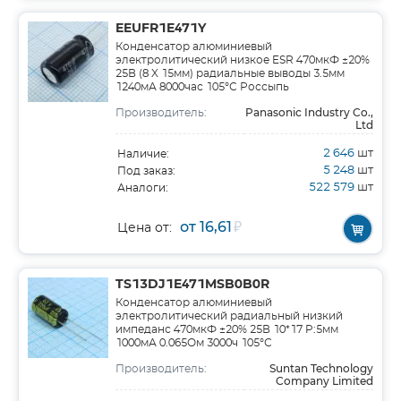
EEUFR1E471Y
Конденсатор алюминиевый
электролитический низкое ESR 470мкФ ±20%
25В (8 X 15мм) радиальные выводы 3.5мм
1240мА 8000час 105°С Россыпь
Panasonic Industry Co.,
Производитель:
Ltd
2 646
шт
Наличие:
5 248
шт
Под заказ:
522 579
шт
Аналоги:
от 16,61
₽
Цена от:
TS13DJ1E471MSB0B0R
Конденсатор алюминиевый
электролитический радиальный низкий
импеданс 470мкФ ±20% 25В 10*17 P:5мм
1000мА 0.065Ом 3000ч 105°С
Suntan Technology
Производитель:
Company Limited