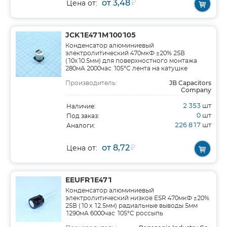
от 3,48
₽
Цена от:
JCK1E471M100105
Конденсатор алюминиевый
электролитический 470мкФ ±20% 25В
(10х10.5мм) для поверхностного монтажа
280мА 2000час 105°С лента на катушке
JB Capacitors
Производитель:
Company
2 353
шт
Наличие:
0
шт
Под заказ:
226 817
шт
Аналоги:
от 8,72
₽
Цена от:
EEUFR1E471
Конденсатор алюминиевый
электролитический низкое ESR 470мкФ ±20%
25В (10 х 12.5мм) радиальные выводы 5мм
1290мА 6000час 105°С россыпь