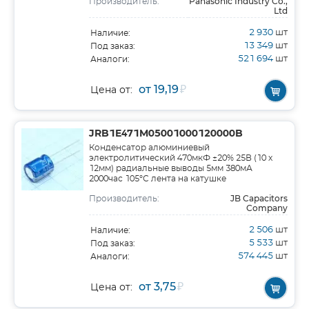
Panasonic Industry Co.,
Производитель:
Ltd
2 930
шт
Наличие:
13 349
шт
Под заказ:
521 694
шт
Аналоги:
от 19,19
₽
Цена от:
JRB1E471M05001000120000B
Конденсатор алюминиевый
электролитический 470мкФ ±20% 25В (10 х
12мм) радиальные выводы 5мм 380мА
2000час 105°С лента на катушке
JB Capacitors
Производитель:
Company
2 506
шт
Наличие:
5 533
шт
Под заказ:
574 445
шт
Аналоги:
от 3,75
₽
Цена от: