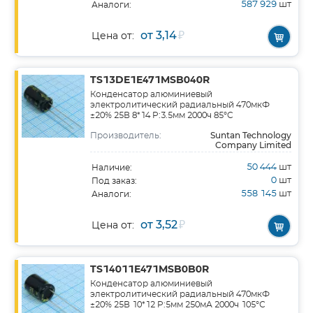
587 929
шт
Аналоги:
от 3,14
₽
Цена от:
TS13DE1E471MSB040R
Конденсатор алюминиевый
электролитический радиальный 470мкФ
±20% 25В 8*14 P:3.5мм 2000ч 85°C
Suntan Technology
Производитель:
Company Limited
50 444
шт
Наличие:
0
шт
Под заказ:
558 145
шт
Аналоги:
от 3,52
₽
Цена от:
TS14011E471MSB0B0R
Конденсатор алюминиевый
электролитический радиальный 470мкФ
±20% 25В 10*12 P:5мм 250мА 2000ч 105°С