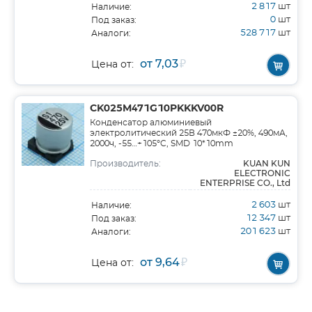
2 817
шт
Наличие:
0
шт
Под заказ:
528 717
шт
Аналоги:
от 7,03
₽
Цена от:
CK025M471G10PKKKV00R
Конденсатор алюминиевый
электролитический 25В 470мкФ ±20%, 490мА,
2000ч, -55…+105°C, SMD 10*10mm
KUAN KUN
Производитель:
ELECTRONIC
ENTERPRISE CO., Ltd
2 603
шт
Наличие:
12 347
шт
Под заказ:
201 623
шт
Аналоги:
от 9,64
₽
Цена от: