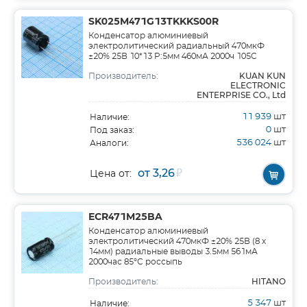
SK025M471G13TKKKS00R
Конденсатор алюминиевый
электролитический радиальный 470мкФ
±20% 25В 10*13 P:5мм 460мА 2000ч 105C
KUAN KUN
Производитель:
ELECTRONIC
ENTERPRISE CO., Ltd
11 939
шт
Наличие:
0
шт
Под заказ:
536 024
шт
Аналоги:
от 3,26
₽
Цена от:
ECR471M25BA
Конденсатор алюминиевый
электролитический 470мкФ ±20% 25В (8 х
14мм) радиальные выводы 3.5мм 561мА
2000час 85°С россыпь
HITANO
Производитель:
5 347
шт
Наличие: