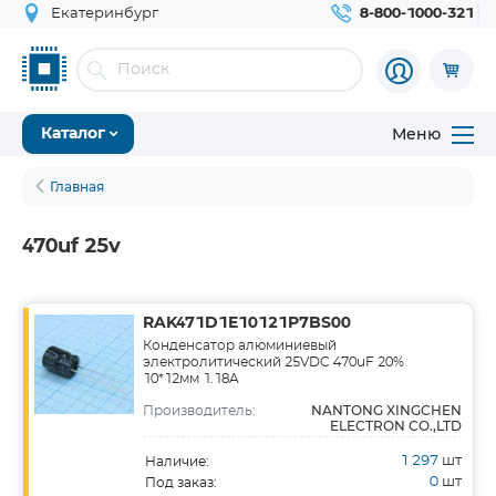
Екатеринбург
8-800-1000-321
Меню
Каталог
Главная
470uf 25v
RAK471D1E10121P7BS00
Конденсатор алюминиевый
электролитический 25VDC 470uF 20%
10*12мм 1.18A
NANTONG XINGCHEN
Производитель:
ELECTRON CO.,LTD
1 297
шт
Наличие:
0
шт
Под заказ: