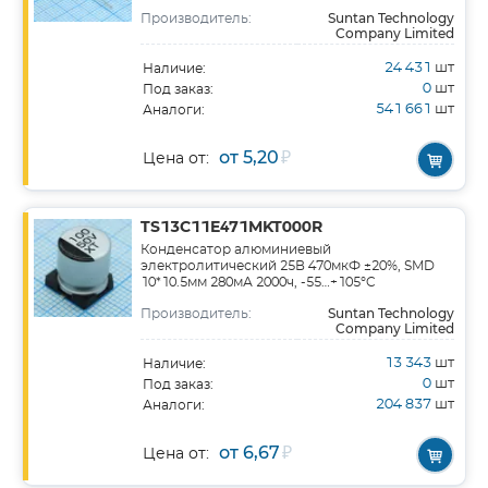
Suntan Technology
Производитель:
Company Limited
24 431
шт
Наличие:
0
шт
Под заказ:
541 661
шт
Аналоги:
от 5,20
₽
Цена от:
TS13C11E471MKT000R
Конденсатор алюминиевый
электролитический 25В 470мкФ ±20%, SMD
10*10.5мм 280мА 2000ч, -55…+105°C
Suntan Technology
Производитель:
Company Limited
13 343
шт
Наличие:
0
шт
Под заказ:
204 837
шт
Аналоги:
от 6,67
₽
Цена от: