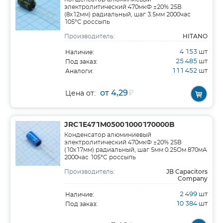
электролитический 470мкФ ±20% 25В
(8х12мм) радиальный, шаг 3.5мм 2000час
105°C россыпь
HITANO
Производитель:
4 153
шт
Наличие:
25 485
шт
Под заказ:
111 452
шт
Аналоги:
от 4,29
₽
Цена от:
JRC1E471M05001000170000B
Конденсатор алюминиевый
электролитический 470мкФ ±20% 25В
(10х17мм) радиальный, шаг 5мм 0.25Ом 870мА
2000час 105°C россыпь
JB Capacitors
Производитель:
Company
2 499
шт
Наличие:
10 384
шт
Под заказ: