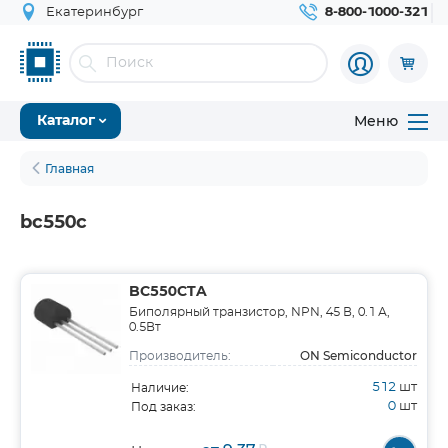
Екатеринбург
8-800-1000-321
Меню
Каталог
Главная
bc550c
BC550CTA
Биполярный транзистор, NPN, 45 В, 0.1 А,
0.5Вт
ON Semiconductor
Производитель:
512
шт
Наличие:
0
шт
Под заказ: