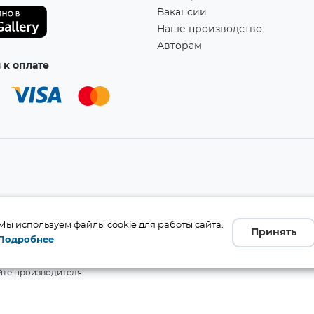
Вакансии
Наше производство
Авторам
к оплате
а!
Мы используем файлы cookie для работы сайта.
Принять
Подробнее
бличной офертой (ст. 437 ГК
 и комплект поставки без
те производителя.