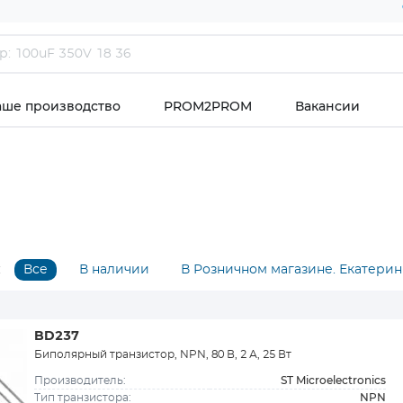
аше производство
PROM2PROM
Вакансии
:
Все
В наличии
В Розничном магазине. Екатерин
BD237
Биполярный транзистор, NPN, 80 В, 2 А, 25 Вт
ST Microelectronics
Производитель:
NPN
Тип транзистора: