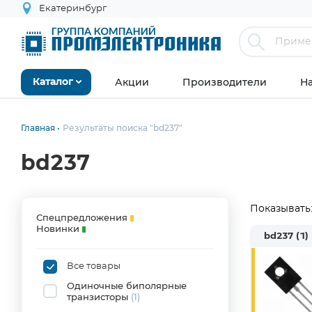
Екатеринбург
Акции
Производители
Н
Каталог
Главная
Результаты поиска "bd237"
bd237
Показывать
Спецпредложения
Новинки
bd237
(1)
Все товары
Одиночные биполярные
транзисторы
(1)