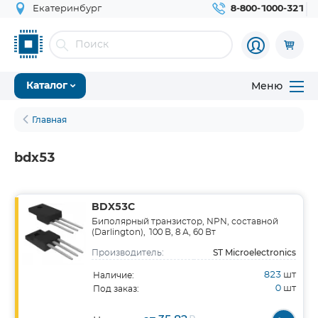
Екатеринбург
8-800-1000-321
Меню
Каталог
Главная
bdx53
BDX53C
Биполярный транзистор, NPN, составной
(Darlington), 100 В, 8 А, 60 Вт
ST Microelectronics
Производитель:
823
шт
Наличие:
0
шт
Под заказ: