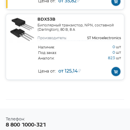
от 35,82
₽
Цена от:
BDX53B
Биполярный транзистор, NPN, составной
(Darlington), 80 В, 8 А
ST Microelectronics
Производитель:
0
шт
Наличие:
0
шт
Под заказ:
823
шт
Аналоги:
от 125,14
₽
Цена от:
Телефон:
8 800 1000-321