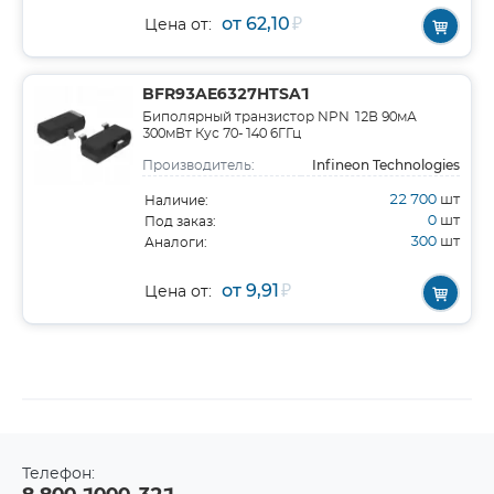
от 62,10
₽
Цена от:
BFR93AE6327HTSA1
Биполярный транзистор NPN 12В 90мА
300мВт Кус 70-140 6ГГц
Infineon Technologies
Производитель:
22 700
шт
Наличие:
0
шт
Под заказ:
300
шт
Аналоги:
от 9,91
₽
Цена от:
Телефон: