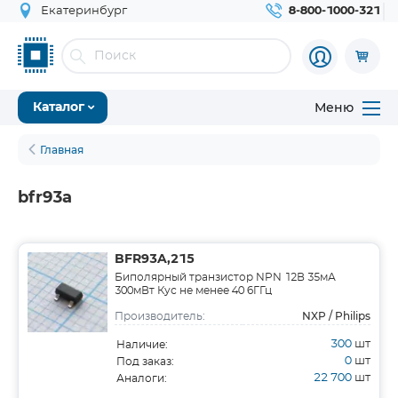
Екатеринбург
8-800-1000-321
Меню
Каталог
Главная
bfr93a
BFR93A,215
Биполярный транзистор NPN 12В 35мА
300мВт Кус не менее 40 6ГГц
NXP / Philips
Производитель:
300
шт
Наличие:
0
шт
Под заказ:
22 700
шт
Аналоги: