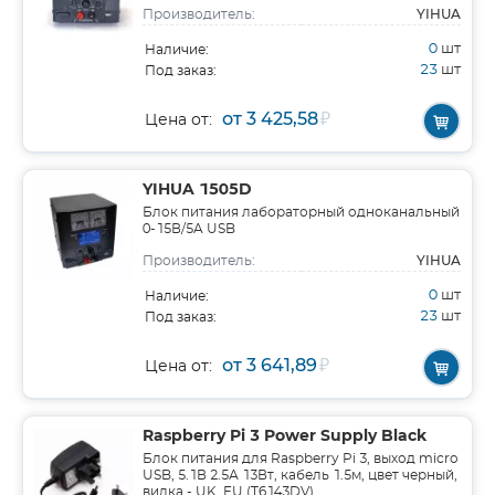
YIHUA
Производитель:
0
шт
Наличие:
23
шт
Под заказ:
от 3 425,58
₽
Цена от:
YIHUA 1505D
Блок питания лабораторный одноканальный
0-15В/5A USB
YIHUA
Производитель:
0
шт
Наличие:
23
шт
Под заказ:
от 3 641,89
₽
Цена от:
Raspberry Pi 3 Power Supply Black
Блок питания для Raspberry Pi 3, выход micro
USB, 5.1В 2.5А 13Вт, кабель 1.5м, цвет черный,
вилка - UK, EU (T6143DV)