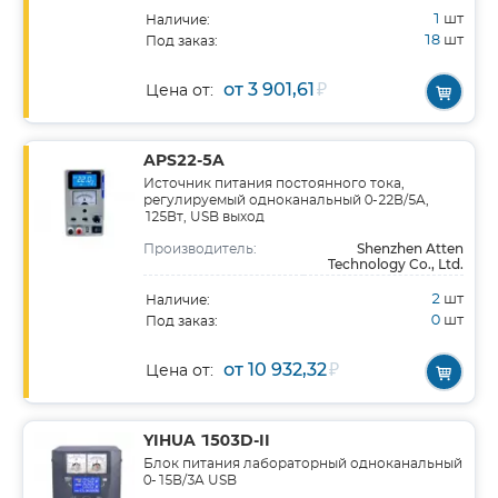
1
шт
Наличие:
18
шт
Под заказ:
от 3 901,61
₽
Цена от:
APS22-5A
Источник питания постоянного тока,
регулируемый одноканальный 0-22В/5A,
125Вт, USB выход
Shenzhen Atten
Производитель:
Technology Co., Ltd.
2
шт
Наличие:
0
шт
Под заказ:
от 10 932,32
₽
Цена от:
YIHUA 1503D-II
Блок питания лабораторный одноканальный
0-15В/3A USB