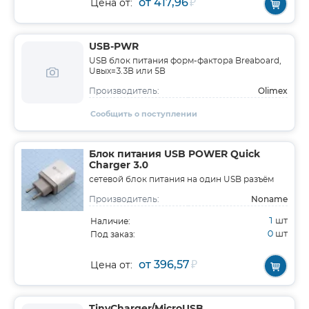
от 417,96
₽
Цена от:
USB-PWR
USB блок питания форм-фактора Breaboard,
Uвых=3.3В или 5В
Olimex
Производитель:
Сообщить о поступлении
Блок питания USB POWER Quick
Charger 3.0
сетевой блок питания на один USB разъём
Noname
Производитель:
1
шт
Наличие:
0
шт
Под заказ:
от 396,57
₽
Цена от: