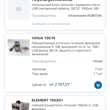
TinyCharger/MicroUSB
импульсный блок питания с разъемом Micro-
USB (несъемный кабель), 5В DC 1000мА, 5Вт
©Компания ROBITON.
Производитель:
Сообщить о поступлении
YIHUA 1501S
Лабораторный источник питания, выходное
напряжение 0-15В, выходной ток 0-1А, 15Вт,
USB выход 5В/1А, защита от короткого
замыкания
YIHUA
Производитель:
0
шт
Наличие:
11
шт
Под заказ:
от 2 197,57
₽
Цена от:
ELEMENT 1502D+
лабораторный блок питания 15В/2А (с USB
выходом)