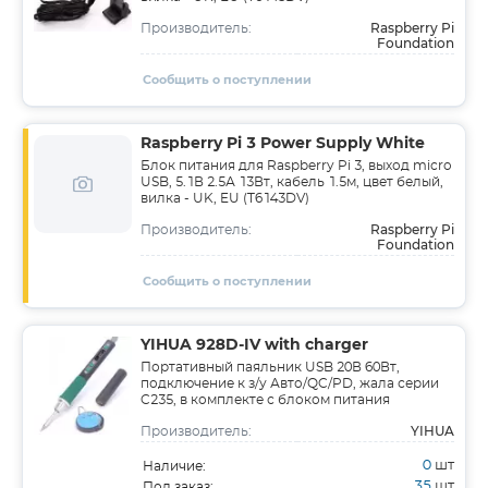
Raspberry Pi
Производитель:
Foundation
Сообщить о поступлении
Raspberry Pi 3 Power Supply White
Блок питания для Raspberry Pi 3, выход micro
USB, 5.1В 2.5А 13Вт, кабель 1.5м, цвет белый,
вилка - UK, EU (T6143DV)
Raspberry Pi
Производитель:
Foundation
Сообщить о поступлении
YIHUA 928D-IV with charger
Портативный паяльник USB 20В 60Вт,
подключение к з/у Авто/QC/PD, жала серии
C235, в комплекте с блоком питания
YIHUA
Производитель:
0
шт
Наличие:
35
шт
Под заказ: