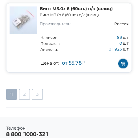
Винт М3.0х 6 (60шт.) п/к (шлиц)
Винт М3.0х 6 (60шт.) п/к (шлиц)
Россия
Производитель:
89
шт
Наличие:
0
шт
Под заказ:
101 925
шт
Аналоги:
от 55,78
₽
Цена от:
1
2
3
Телефон:
8 800 1000-321