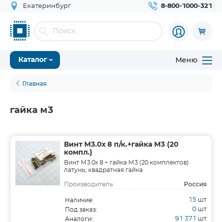
Екатеринбург
8-800-1000-321
Меню
Каталог
Главная
гайка м3
Винт М3.0х 8 п/к.+гайка М3 (20
компл.)
Винт М3.0х 8 + гайка М3 (20 комплектов)
латунь; квадратная гайка
Россия
Производитель:
15
шт
Наличие:
0
шт
Под заказ:
91 371
шт
Аналоги: