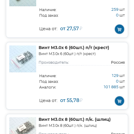
259
шт
Наличие:
0
шт
Под заказ:
от 27,57
₽
Цена от:
Винт М3.0х 6 (60шт.) п/т (крест)
Винт М3.0х 6 (60шт.) п/т (крест)
Россия
Производитель:
129
шт
Наличие:
0
шт
Под заказ:
101 885
шт
Аналоги:
от 55,78
₽
Цена от:
Винт М3.0х 8 (60шт.) п/к. (шлиц)
Винт М3.0х 8 (60шт.) п/к. (шлиц)