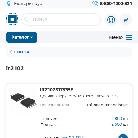
Екатеринбург
8-800-1000-321
Меню
Каталог
Главная
ir2102
IR2102STRPBF
Драйвер верхнего/нижнего плеча 8-SOIC
Infineon Technologies
Производитель:
1 860
шт
Наличие:
2 500
шт
Под заказ: