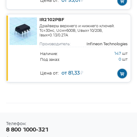
от 93,01
₽
Цена от:
IR2102PBF
Драйверы верхнего и нижнего ключей.
Тс=30нс, Uсм=600В, Uвых=10/20В,
Iвых=0.13/0.27A
Infineon Technologies
Производитель:
147
шт
Наличие:
0
шт
Под заказ:
от 81,33
₽
Цена от:
Телефон:
8 800 1000-321