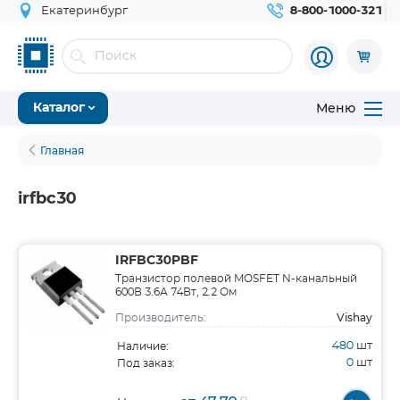
Екатеринбург
8-800-1000-321
Меню
Каталог
Главная
irfbc30
IRFBC30PBF
Транзистор полевой MOSFET N-канальный
600В 3.6А 74Вт, 2.2 Ом
Vishay
Производитель:
480
шт
Наличие:
0
шт
Под заказ: