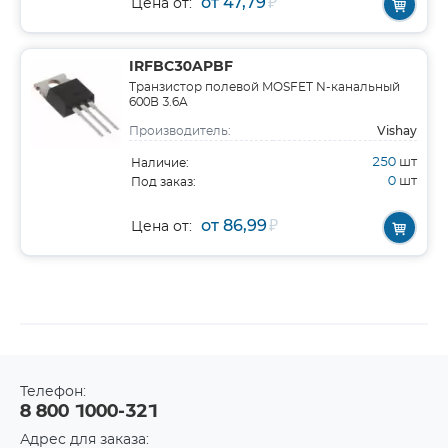
от 47,79
₽
Цена от:
IRFBC30APBF
Транзистор полевой MOSFET N-канальный
600В 3.6A
Vishay
Производитель:
250
шт
Наличие:
0
шт
Под заказ:
от 86,99
₽
Цена от:
Телефон:
8 800 1000-321
Адрес для заказа: