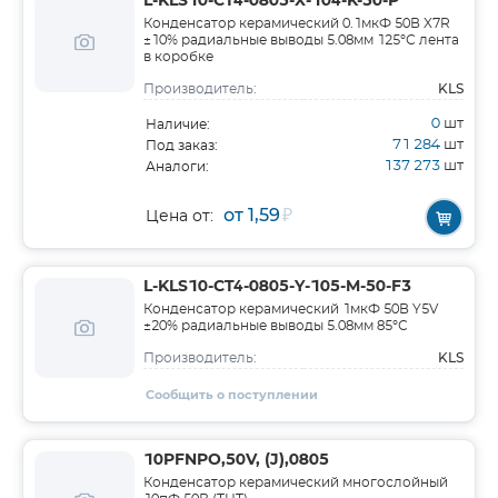
L-KLS10-CT4-0805-X-104-K-50-P
Конденсатор керамический 0.1мкФ 50В X7R
±10% радиальные выводы 5.08мм 125°С лента
в коробке
KLS
Производитель:
0
шт
Наличие:
71 284
шт
Под заказ:
137 273
шт
Аналоги:
от 1,59
₽
Цена от:
L-KLS10-CT4-0805-Y-105-M-50-F3
Конденсатор керамический 1мкФ 50В Y5V
±20% радиальные выводы 5.08мм 85°С
KLS
Производитель:
Сообщить о поступлении
10PFNPO,50V, (J),0805
Конденсатор керамический многослойный