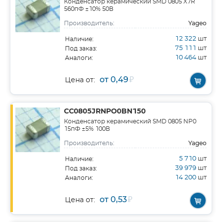
Конденсатор керамический SMD 0805 X7R
560пФ ±10% 50В
Yageo
Производитель:
12 322
шт
Наличие:
75 111
шт
Под заказ:
10 464
шт
Аналоги:
от 0,49
₽
Цена от:
CC0805JRNPO0BN150
Конденсатор керамический SMD 0805 NP0
15пФ ±5% 100В
Yageo
Производитель:
5 710
шт
Наличие:
39 979
шт
Под заказ:
14 200
шт
Аналоги:
от 0,53
₽
Цена от: