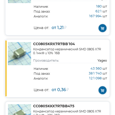
180
шт
Наличие:
621
шт
Под заказ:
167 994
шт
Аналоги:
от 1,21
₽
Цена от:
CC0805KRX7R7BB104
Конденсатор керамический SMD 0805 X7R
0.1мкФ ±10% 16В
Yageo
Производитель:
43 560
шт
Наличие:
381 740
шт
Под заказ:
121 098
шт
Аналоги:
от 0,36
₽
Цена от:
CC0805KKX7R7BB475
Конденсатор керамический SMD 0805 X7R