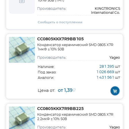
10пФ 50В (ТНT)
KINGTRONICS
Производитель:
International Co.
Сообщить о поступлении
CC0805KKX7R9BB105
Конденсатор керамический SMD 0805 X7R
1мкФ ±10% 50В
Yageo
Производитель:
281 395
шт
Наличие:
1 026 669
шт
Под заказ:
1 431 561
шт
Аналоги:
от 1,39
₽
Цена от:
CC0805KKX7R9BB225
Конденсатор керамический SMD 0805 X7R
2.2мкФ ±10% 50В
Yageo
Производитель: