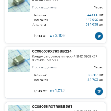
4.7мкФ ±10% 16В
Yageo
Производитель:
44 800
шт
Наличие:
447 940
шт
Под заказ:
581 658
шт
Аналоги:
от 2,10
₽
Цена от:
CC0805JKX7R9BB224
Конденсатор керамический SMD 0805 X7R
0.22мкФ ±5% 50В
Yageo
Производитель:
18 262
шт
Наличие:
81 703
шт
Под заказ:
от 1,01
₽
Цена от:
CC0805KRX7R9BB561