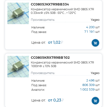
CC0805JKX7R9BB334
Конденсатор керамический SMD 0805 X7R
0.33мкФ ±5% 50В -55°C…+125°C
Yageo
Производитель:
4 200
шт
Наличие:
71 191
шт
Под заказ:
от 1,02
₽
Цена от:
CC0805KRX7R9BB102
Конденсатор керамический SMD 0805 X7R
1000пФ ±10% 50В
Yageo
Производитель:
2 496
шт
Наличие:
806 309
шт
Под заказ:
1 002 539
шт
Аналоги:
от 0,23
₽
Цена от: