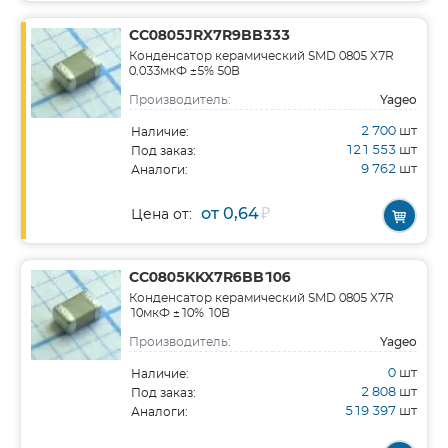
CC0805JRX7R9BB333
Конденсатор керамический SMD 0805 X7R
0.033мкФ ±5% 50В
Yageo
Производитель:
2 700
шт
Наличие:
121 553
шт
Под заказ:
9 762
шт
Аналоги:
от 0,64
₽
Цена от:
CC0805KKX7R6BB106
Конденсатор керамический SMD 0805 X7R
10мкФ ±10% 10В
Yageo
Производитель:
0
шт
Наличие:
2 808
шт
Под заказ:
519 397
шт
Аналоги: