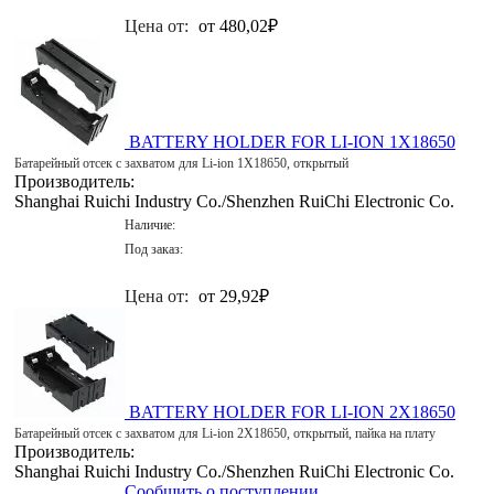
Цена от:
от 480,02
₽
BATTERY HOLDER FOR LI-ION 1X18650
Батарейный отсек с захватом для Li-ion 1X18650, открытый
Производитель:
Shanghai Ruichi Industry Co./Shenzhen RuiChi Electronic Co.
Наличие:
Под заказ:
Цена от:
от 29,92
₽
BATTERY HOLDER FOR LI-ION 2X18650
Батарейный отсек с захватом для Li-ion 2X18650, открытый, пайка на плату
Производитель:
Shanghai Ruichi Industry Co./Shenzhen RuiChi Electronic Co.
Сообщить о поступлении