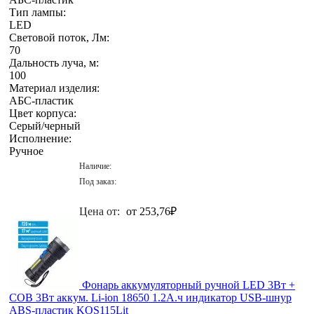
Тип лампы:
LED
Световой поток, Лм:
70
Дальность луча, м:
100
Материал изделия:
АБС-пластик
Цвет корпуса:
Серый/черный
Исполнение:
Ручное
Наличие:
Под заказ:
Цена от:
от 253,76
₽
Фонарь аккумуляторный ручной LED 3Вт +
COB 3Вт аккум. Li-ion 18650 1.2А.ч индикатор USB-шнур
ABS-пластик KOS115Lit