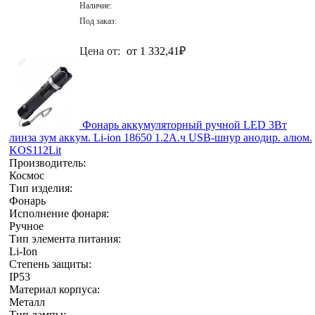
Наличие:
Под заказ:
Цена от:
от 1 332,41
₽
Фонарь аккумуляторный ручной LED 3Вт
линза зум аккум. Li-ion 18650 1.2А.ч USB-шнур анодир. алюм.
KOS112Lit
Производитель:
Космос
Тип изделия:
Фонарь
Исполнение фонаря:
Ручное
Тип элемента питания:
Li-Ion
Степень защиты:
IP53
Материал корпуса:
Металл
Тип лампы: