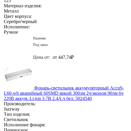
125
Материал изделия:
Металл
Цвет корпуса:
Серебро/черный
Исполнение:
Ручное
Наличие:
Под заказ:
Цена от:
от 447,74
₽
Фонарь-светильник аккумуляторный Accu9-
L60-wh аварийный 60SMD яркий 300лм 2ч/эконом 90лм 6ч
220В аккум. Li-ion 3.7В 2.4А.ч бел. 5024540
Производитель:
Jazzway
Тип изделия:
Светильник
Исполнение фонаря:
Переносное