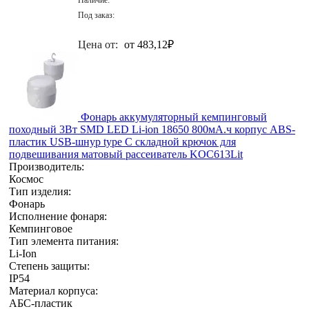
Под заказ:
Цена от:
от 483,12
₽
Фонарь аккумуляторный кемпинговый
походный 3Вт SMD LED Li-ion 18650 800мА.ч корпус ABS-
пластик USB-шнур type C складной крючок для
подвешивания матовый рассеиватель KOC613Lit
Производитель:
Космос
Тип изделия:
Фонарь
Исполнение фонаря:
Кемпинговое
Тип элемента питания:
Li-Ion
Степень защиты:
IP54
Материал корпуса:
АБС-пластик