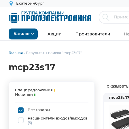
Екатеринбург
Акции
Производители
Н
Каталог
Главная
Результаты поиска "mcp23s17"
mcp23s17
Показывать
Спецпредложения
Новинки
mcp23s1
Все товары
Расширители входов/выходов
(5)