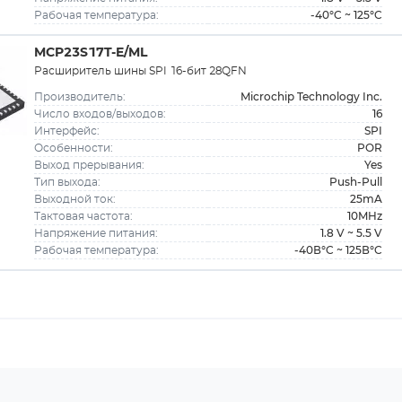
-40°C ~ 125°C
Рабочая температура:
MCP23S17T-E/ML
Расширитель шины SPI 16-бит 28QFN
Microchip Technology Inc.
Производитель:
16
Число входов/выходов:
SPI
Интерфейс:
POR
Особенности:
Yes
Выход прерывания:
Push-Pull
Тип выхода:
25mA
Выходной ток:
10MHz
Тактовая частота:
1.8 V ~ 5.5 V
Напряжение питания:
-40В°C ~ 125В°C
Рабочая температура: