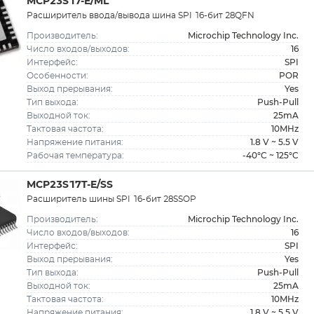
MCP23S17-E/ML
Расширитель ввода/вывода шина SPI 16-бит 28QFN
Microchip Technology Inc.
Производитель:
16
Число входов/выходов:
SPI
Интерфейс:
POR
Особенности:
Yes
Выход прерывания:
Push-Pull
Тип выхода:
25mA
Выходной ток:
10MHz
Тактовая частота:
1.8 V ~ 5.5 V
Напряжение питания:
-40°C ~ 125°C
Рабочая температура:
MCP23S17T-E/SS
Расширитель шины SPI 16-бит 28SSOP
Microchip Technology Inc.
Производитель:
16
Число входов/выходов:
SPI
Интерфейс:
Yes
Выход прерывания:
Push-Pull
Тип выхода:
25mA
Выходной ток:
10MHz
Тактовая частота:
1.8 V ~ 5.5 V
Напряжение питания: