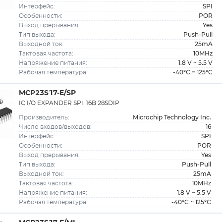
SPI
Интерфейс:
POR
Особенности:
Yes
Выход прерывания:
Push-Pull
Тип выхода:
25mA
Выходной ток:
10MHz
Тактовая частота:
1.8 V ~ 5.5 V
Напряжение питания:
-40°C ~ 125°C
Рабочая температура:
MCP23S17-E/SP
IC I/O EXPANDER SPI 16B 28SDIP
Microchip Technology Inc.
Производитель:
16
Число входов/выходов:
SPI
Интерфейс:
POR
Особенности:
Yes
Выход прерывания:
Push-Pull
Тип выхода:
25mA
Выходной ток:
10MHz
Тактовая частота:
1.8 V ~ 5.5 V
Напряжение питания:
-40°C ~ 125°C
Рабочая температура: