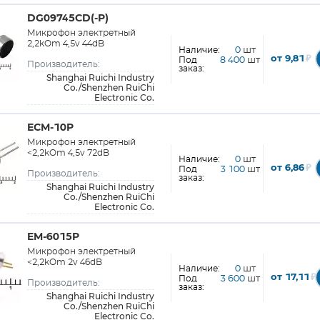
DG09745CD(-P)
Микрофон электретный
2,2kOm 4,5v 44dB
Наличие:
0
шт
от 9,81
₽
Под
8 400
шт
Производитель:
заказ:
Shanghai Ruichi Industry
Co./Shenzhen RuiChi
Electronic Co.
ECM-10P
Микрофон электретный
<2,2kOm 4,5v 72dB
Наличие:
0
шт
от 6,86
₽
Под
3 100
шт
Производитель:
заказ:
Shanghai Ruichi Industry
Co./Shenzhen RuiChi
Electronic Co.
EM-6015P
Микрофон электретный
<2,2kOm 2v 46dB
Наличие:
0
шт
от 17,11
₽
Под
3 600
шт
Производитель:
заказ:
Shanghai Ruichi Industry
Co./Shenzhen RuiChi
Electronic Co.