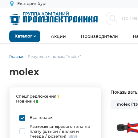
Екатеринбург
Акции
Производители
Н
Каталог
Главная
Результаты поиска "molex"
molex
Показывать
Спецпредложения
Новинки
molex
(13
Все товары
Разъемы штыревого типа на
плату (штыри / вилки и
гнезда / розетки)
(389)