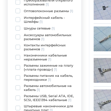
Преобразователи открытого
исполнения
(1)
Оптоволоконные разъемы
(1)
Интерфейсный кабель -
Шлейфы
(1)
Шнуры сетевые
(1)
Аксессуары автомобильных
разъемов
(1)
Контакты интерфейсных
разъемов
(1)
Наконечники кабельные
неразъемные
(1)
Разъемы зажимные на плату
(«плата-провод»)
(1)
Разъемы питания на кабель,
переходники
(1)
Разъемы автомобильные на
кабель
(1)
Разъемы USB, Serial ATA, IDE,
SCSI, IEEE1394 кабельные
(1)
Штыревые наконечники для
печатных плат
(1)