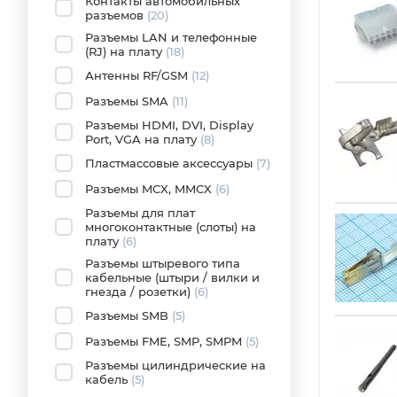
Контакты автомобильных
разъемов
(20)
Разъемы LAN и телефонные
(RJ) на плату
(18)
Антенны RF/GSM
(12)
Разъемы SMA
(11)
Разъемы HDMI, DVI, Display
Port, VGA на плату
(8)
Пластмассовые аксессуары
(7)
Разъемы MCX, MMCX
(6)
Разъемы для плат
многоконтактные (слоты) на
плату
(6)
Разъемы штыревого типа
кабельные (штыри / вилки и
гнезда / розетки)
(6)
Разъемы SMB
(5)
Разъемы FME, SMP, SMPM
(5)
Разъемы цилиндрические на
кабель
(5)