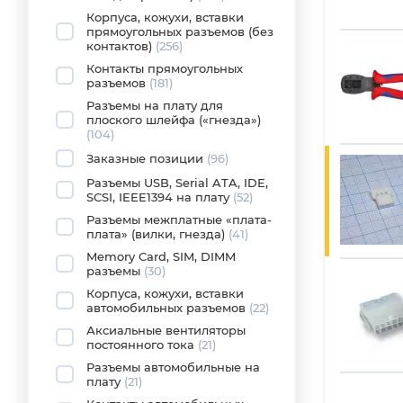
Корпуса, кожухи, вставки
прямоугольных разъемов (без
контактов)
(256)
Контакты прямоугольных
разъемов
(181)
Разъемы на плату для
плоского шлейфа («гнезда»)
(104)
Заказные позиции
(96)
Разъемы USB, Serial ATA, IDE,
SCSI, IEEE1394 на плату
(52)
Разъемы межплатные «плата-
плата» (вилки, гнезда)
(41)
Memory Card, SIM, DIMM
разъемы
(30)
Корпуса, кожухи, вставки
автомобильных разъемов
(22)
Аксиальные вентиляторы
постоянного тока
(21)
Разъемы автомобильные на
плату
(21)