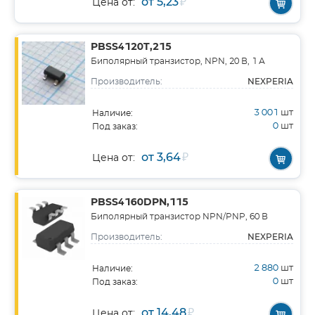
от 5,23
₽
Цена от:
PBSS4120T,215
Биполярный транзистор, NPN, 20 В, 1 А
NEXPERIA
Производитель:
3 001
шт
Наличие:
0
шт
Под заказ:
от 3,64
₽
Цена от:
PBSS4160DPN,115
Биполярный транзистор NPN/PNP, 60 В
NEXPERIA
Производитель:
2 880
шт
Наличие:
0
шт
Под заказ:
от 14,48
₽
Цена от: