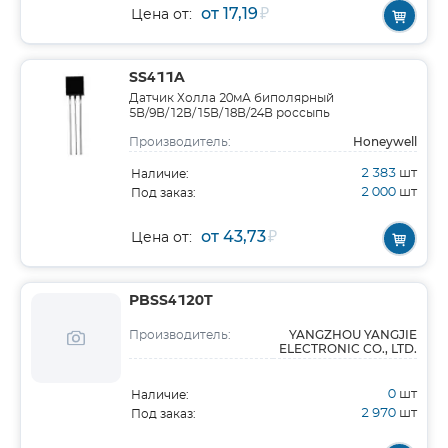
от 17,19
₽
Цена от:
SS411A
Датчик Холла 20мА биполярный
5В/9В/12В/15В/18В/24В россыпь
Honeywell
Производитель:
2 383
шт
Наличие:
2 000
шт
Под заказ:
от 43,73
₽
Цена от:
PBSS4120T
YANGZHOU YANGJIE
Производитель:
ELECTRONIC CO., LTD.
0
шт
Наличие:
2 970
шт
Под заказ: