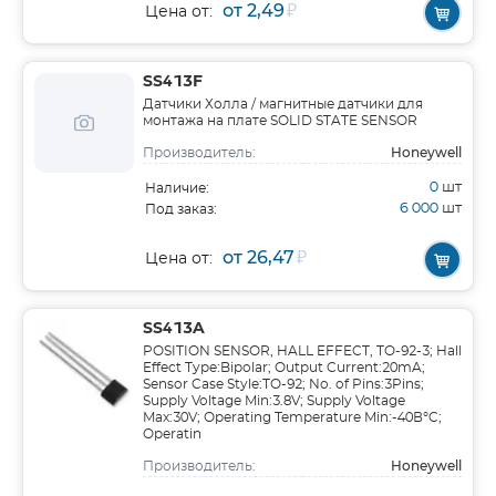
от 2,49
₽
Цена от:
SS413F
Датчики Холла / магнитные датчики для
монтажа на плате SOLID STATE SENSOR
Honeywell
Производитель:
0
шт
Наличие:
6 000
шт
Под заказ:
от 26,47
₽
Цена от:
SS413A
POSITION SENSOR, HALL EFFECT, TO-92-3; Hall
Effect Type:Bipolar; Output Current:20mA;
Sensor Case Style:TO-92; No. of Pins:3Pins;
Supply Voltage Min:3.8V; Supply Voltage
Max:30V; Operating Temperature Min:-40В°C;
Operatin
Honeywell
Производитель: