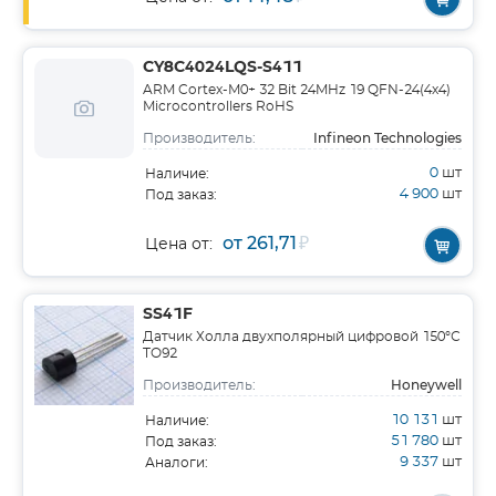
CY8C4024LQS-S411
ARM Cortex-M0+ 32 Bit 24MHz 19 QFN-24(4x4)
Microcontrollers RoHS
Infineon Technologies
Производитель:
0
шт
Наличие:
4 900
шт
Под заказ:
от 261,71
₽
Цена от:
SS41F
Датчик Холла двухполярный цифровой 150°С
TO92
Honeywell
Производитель:
10 131
шт
Наличие:
51 780
шт
Под заказ:
9 337
шт
Аналоги: