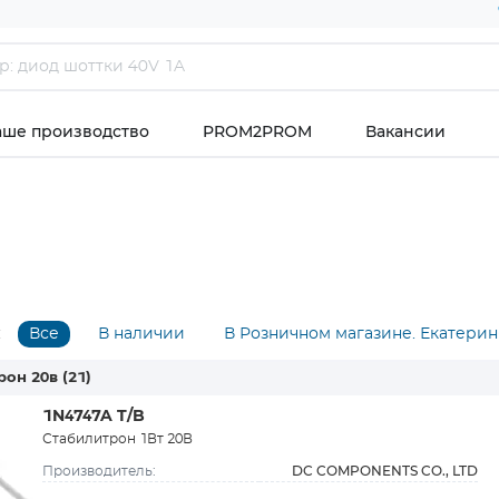
аше производство
PROM2PROM
Вакансии
:
Все
В наличии
В Розничном магазине. Екатерин
рон 20в
(21)
1N4747A T/B
Стабилитрон 1Вт 20В
DC COMPONENTS CO., LTD
Производитель: