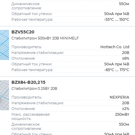
55Ом
Динамическое
сопротивление:
50нА при 14В
Обратный ток утечки:
-55°C .... 150°C
Рабочая температура:
BZV55C20
Стабилитрон 500мВт 20В MINIMELF
Hottech Co. Ltd
Производитель:
20В
Напряжение стабилизации:
±6%
Отклонение:
50нА при 14В
Обратный ток утечки:
-65°C .... 175°C
Рабочая температура:
BZX84-B20,215
Стабилитрон 0.25Вт 20В
NEXPERIA
Производитель:
20В
Напряжение стабилизации:
±2%
Отклонение:
250мВт
Макс. рассеиваемая
мощность:
55Ом
Динамическое
сопротивление:
50нА при 14В
Обратный ток утечки: