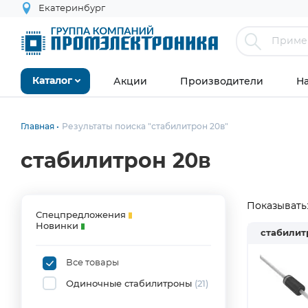
Екатеринбург
Акции
Производители
Н
Каталог
Главная
Результаты поиска "стабилитрон 20в"
стабилитрон 20в
Показывать
Спецпредложения
Новинки
стабилит
Все товары
Одиночные стабилитроны
(21)