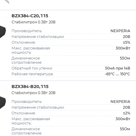
BZX384-C20,115
Стабилитрон 0.3Вт 20В
NEXPERIA
Производитель:
20В
Напряжение стабилизации:
±5%
Отклонение:
300мВт
Макс. рассеиваемая
мощность:
55Ом
Динамическое
сопротивление:
50нА при 14В
Обратный ток утечки:
-65°C .... 150°C
Рабочая температура:
BZX384-B20,115
Стабилитрон 0.3Вт 20В
NEXPERIA
Производитель:
20В
Напряжение стабилизации:
±2%
Отклонение:
300мВт
Макс. рассеиваемая
мощность:
55Ом
Динамическое
сопротивление: