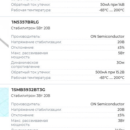
50нА при 14В
Обратный ток утечки:
-65°C .... 200°C
Рабочая температура:
1N5357BRLG
Стабилитрон 5Вт 20В
ON Semiconductor
Производитель:
20В
Напряжение стабилизации:
±5%
Отклонение:
5Вт
Макс. рассеиваемая
мощность:
3Ом
Динамическое
сопротивление:
500нА при 15.2В
Обратный ток утечки:
-65°C .... 200°C
Рабочая температура:
1SMB5932BT3G
Стабилитрон 3Вт 20В
ON Semiconductor
Производитель:
20В
Напряжение стабилизации:
±5%
Отклонение:
3Вт
Макс. рассеиваемая
мощность: