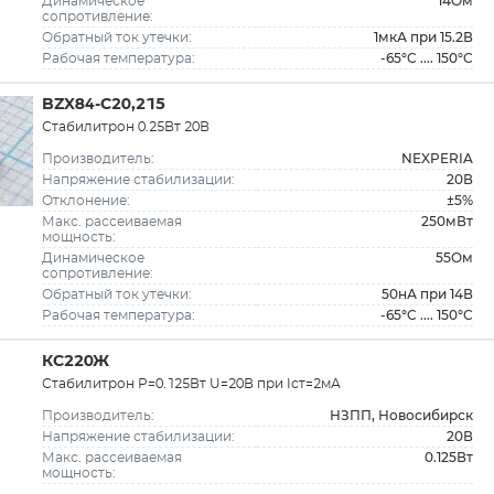
14Ом
Динамическое
сопротивление:
1мкА при 15.2В
Обратный ток утечки:
-65°C .... 150°C
Рабочая температура:
BZX84-C20,215
Стабилитрон 0.25Вт 20В
NEXPERIA
Производитель:
20В
Напряжение стабилизации:
±5%
Отклонение:
250мВт
Макс. рассеиваемая
мощность:
55Ом
Динамическое
сопротивление:
50нА при 14В
Обратный ток утечки:
-65°C .... 150°C
Рабочая температура:
КС220Ж
Стабилитрон Р=0.125Вт U=20В при Iст=2мА
НЗПП, Новосибирск
Производитель:
20В
Напряжение стабилизации:
0.125Вт
Макс. рассеиваемая
мощность: