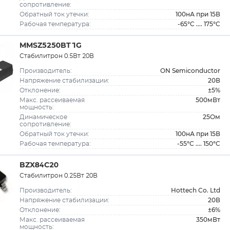
сопротивление:
100нА при 15В
Обратный ток утечки:
-65°C .... 175°C
Рабочая температура:
MMSZ5250BT1G
Стабилитрон 0.5Вт 20В
ON Semiconductor
Производитель:
20В
Напряжение стабилизации:
±5%
Отклонение:
500мВт
Макс. рассеиваемая
мощность:
25Ом
Динамическое
сопротивление:
100нА при 15В
Обратный ток утечки:
-55°C .... 150°C
Рабочая температура:
BZX84C20
Стабилитрон 0.25Вт 20В
Hottech Co. Ltd
Производитель:
20В
Напряжение стабилизации:
±6%
Отклонение:
350мВт
Макс. рассеиваемая
мощность: