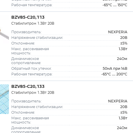
-65°C .... 150°C
Рабочая температура:
BZV85-C20,113
Стабилитрон 1.3Вт 20В
NEXPERIA
Производитель:
20В
Напряжение стабилизации:
±5%
Отклонение:
1.3Вт
Макс. рассеиваемая
мощность:
24Ом
Динамическое
сопротивление:
50нА при 14В
Обратный ток утечки:
-65°C .... 200°C
Рабочая температура:
BZV85-C20,133
Стабилитрон 1.3Вт 20В
NEXPERIA
Производитель:
20В
Напряжение стабилизации:
±5%
Отклонение:
1.3Вт
Макс. рассеиваемая
мощность:
24Ом
Динамическое
сопротивление: