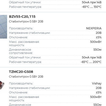
50нА при 14В
Обратный ток утечки:
-65°C .... 150°C
Рабочая температура:
BZV55-C20,115
Стабилитрон 0.5Вт 20В
NEXPERIA
Производитель:
20В
Напряжение стабилизации:
±5%
Отклонение:
500мВт
Макс. рассеиваемая
мощность:
55Ом
Динамическое
сопротивление:
50нА при 14В
Обратный ток утечки:
-65°C .... 200°C
Рабочая температура:
TZMC20-GS08
Стабилитрон 0.5Вт 20В
Vishay
Производитель:
20В
Напряжение стабилизации:
±5%
Отклонение:
500мВт
Макс. рассеиваемая
мощность:
55Ом
Динамическое