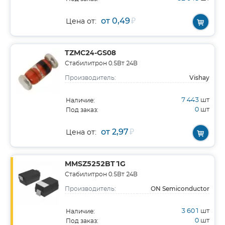
от 0,49
₽
Цена от:
TZMC24-GS08
Стабилитрон 0.5Вт 24В
Vishay
Производитель:
7 443
шт
Наличие:
0
шт
Под заказ:
от 2,97
₽
Цена от:
MMSZ5252BT1G
Стабилитрон 0.5Вт 24В
ON Semiconductor
Производитель:
3 601
шт
Наличие:
0
шт
Под заказ: