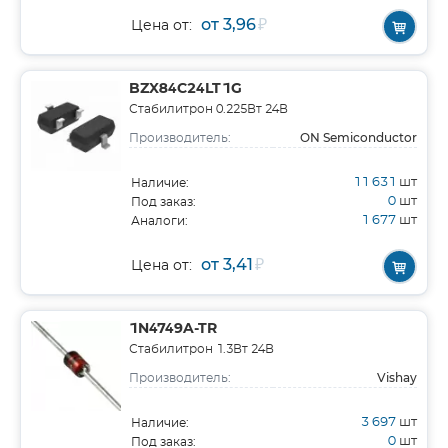
от 3,96
₽
Цена от:
BZX84C24LT1G
Стабилитрон 0.225Вт 24В
ON Semiconductor
Производитель:
11 631
шт
Наличие:
0
шт
Под заказ:
1 677
шт
Аналоги:
от 3,41
₽
Цена от:
1N4749A-TR
Стабилитрон 1.3Вт 24В
Vishay
Производитель:
3 697
шт
Наличие:
0
шт
Под заказ: