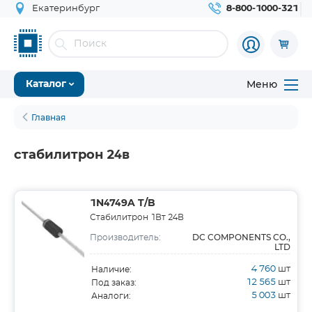
Екатеринбург
8-800-1000-321
Меню
Каталог
Главная
стабилитрон 24в
1N4749A T/B
Стабилитрон 1Вт 24В
DC COMPONENTS CO.,
Производитель:
LTD
4 760
шт
Наличие:
12 565
шт
Под заказ:
5 003
шт
Аналоги: