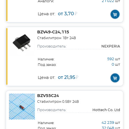
21 022
шт
Аналоги:
от 3,70
₽
Цена от:
BZV49-C24,115
Стабилитрон 1Вт 24В
NEXPERIA
Производитель:
592
шт
Наличие:
0
шт
Под заказ:
от 21,95
₽
Цена от:
BZV55C24
Стабилитрон 0.5Вт 24В
Hottech Co. Ltd
Производитель:
42 239
шт
Наличие:
32 048
шт
Под заказ: