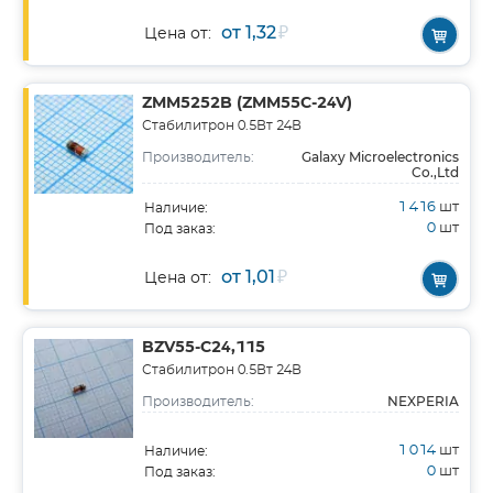
от 1,32
₽
Цена от:
ZMM5252B (ZMM55C-24V)
Стабилитрон 0.5Вт 24В
Galaxy Microelectronics
Производитель:
Co.,Ltd
1 416
шт
Наличие:
0
шт
Под заказ:
от 1,01
₽
Цена от:
BZV55-C24,115
Стабилитрон 0.5Вт 24В
NEXPERIA
Производитель:
1 014
шт
Наличие:
0
шт
Под заказ: