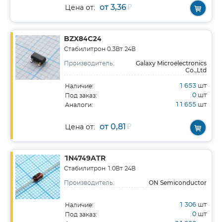
от 3,36
₽
Цена от:
BZX84C24
Стабилитрон 0.3Вт 24В
Galaxy Microelectronics
Производитель:
Co.,Ltd
1 653
шт
Наличие:
0
шт
Под заказ:
11 655
шт
Аналоги:
от 0,81
₽
Цена от:
1N4749ATR
Стабилитрон 1.0Вт 24В
ON Semiconductor
Производитель:
1 306
шт
Наличие:
0
шт
Под заказ: