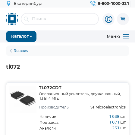
Екатеринбург
8-800-1000-321
Меню
Каталог
Главная
tl072
TL072CDT
Операционный усилитель, двухканальный,
13 В, 4 МГц
ST Microelectronics
Производитель:
1 638
шт
Наличие:
1 671
шт
Под заказ:
231
шт
Аналоги: