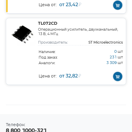
от 23,42
₽
Цена от:
TL072CD
Операционный усилитель, двухканальный,
13 В, 4 МГц
ST Microelectronics
Производитель:
0
шт
Наличие:
231
шт
Под заказ:
3 309
шт
Аналоги:
от 32,82
₽
Цена от:
Телефон:
8 800 1000-321