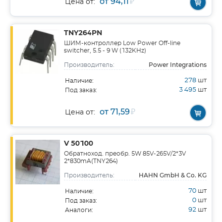
от 94,11
₽
Цена от:
TNY264PN
ШИМ-контроллер Low Power Off-line
switcher, 5.5 - 9 W (132KHz)
Power Integrations
Производитель:
278
шт
Наличие:
3 495
шт
Под заказ:
от 71,59
₽
Цена от:
V 50100
Обратноход. преобр. 5W 85V-265V/2*3V
2*830mA(TNY264)
HAHN GmbH & Co. KG
Производитель:
70
шт
Наличие:
0
шт
Под заказ:
92
шт
Аналоги: