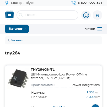
Екатеринбург
8-800-1000-321
Меню
Каталог
Главная
tny264
TNY264GN-TL
ШИМ-контроллер Low Power Off-line
switcher, 5.5 - 9 W (132KHz)
Power Integrations
Производитель:
1 352
шт
Наличие:
2 000
шт
Под заказ: