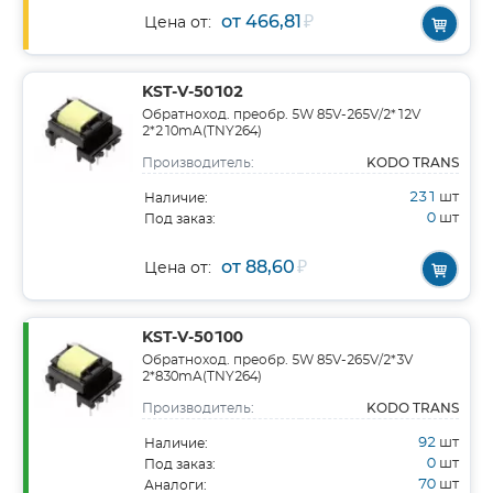
от 466,81
₽
Цена от:
KST-V-50102
Обратноход. преобр. 5W 85V-265V/2*12V
2*210mA(TNY264)
KODO TRANS
Производитель:
231
шт
Наличие:
0
шт
Под заказ:
от 88,60
₽
Цена от:
KST-V-50100
Обратноход. преобр. 5W 85V-265V/2*3V
2*830mA(TNY264)
KODO TRANS
Производитель:
92
шт
Наличие:
0
шт
Под заказ:
70
шт
Аналоги: