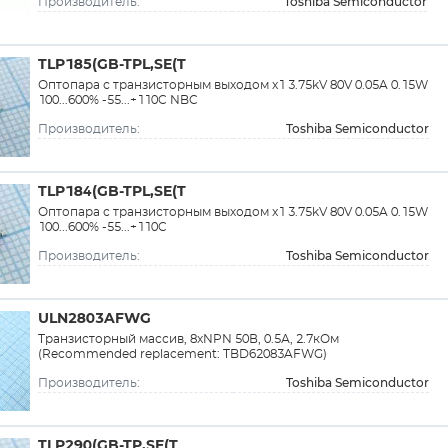
Toshiba Semiconductor
Производитель:
TLP185(GB-TPL,SE(T
Оптопара с транзисторным выходом x1 3.75kV 80V 0.05A 0.15W
100...600% -55...+110C NBC
Toshiba Semiconductor
Производитель:
TLP184(GB-TPL,SE(T
Оптопара с транзисторным выходом x1 3.75kV 80V 0.05A 0.15W
100...600% -55...+110C
Toshiba Semiconductor
Производитель:
ULN2803AFWG
Транзисторный массив, 8xNPN 50В, 0.5А, 2.7кОм
(Recommended replacement: TBD62083AFWG)
Toshiba Semiconductor
Производитель:
TLP290(GB-TP,SE(T