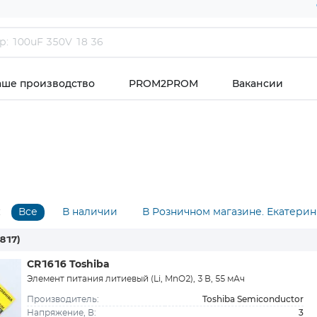
аше производство
PROM2PROM
Вакансии
:
Все
В наличии
В Розничном магазине. Екатерин
1817)
CR1616 Toshiba
Элемент питания литиевый (Li, MnO2), 3 В, 55 мАч
Toshiba Semiconductor
Производитель:
3
Напряжение, В: