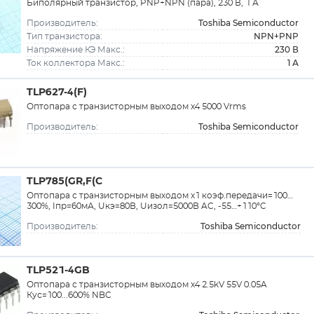
Биполярный транзистор, PNP+NPN (пара), 230 В, 1 А
Toshiba Semiconductor
Производитель:
NPN+PNP
Тип транзистора:
230 В
Напряжение КЭ Макс.:
1 А
Ток коллектора Макс.:
TLP627-4(F)
Оптопара с транзисторным выходом x4 5000 Vrms
Toshiba Semiconductor
Производитель:
TLP785(GR,F(C
Оптопара с транзисторным выходом x1 коэф.передачи=100…
300%, Iпр=60мА, Uкэ=80В, Uизол=5000В AC, -55…+110°C
Toshiba Semiconductor
Производитель:
TLP521-4GB
Оптопара с транзисторным выходом x4 2.5kV 55V 0.05A
Кус=100...600% NBC