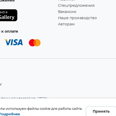
ожения
Спецпредложения
Вакансии
Наше производство
Авторам
к оплате
а!
бличной офертой (ст. 437 ГК
 и комплект поставки без
те производителя.
Мы используем файлы cookie для работы сайта.
Принять
Подробнее