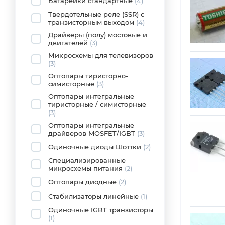
Батарейки стандартные
(4)
Твердотельные реле (SSR) с
транзисторным выходом
(4)
Драйверы (полу) мостовые и
двигателей
(3)
Микросхемы для телевизоров
(3)
Оптопары тиристорно-
симисторные
(3)
Оптопары интегральные
тиристорные / симисторные
(3)
Оптопары интегральные
драйверов MOSFET/IGBT
(3)
Одиночные диоды Шоттки
(2)
Специализированные
микросхемы питания
(2)
Оптопары диодные
(2)
Стабилизаторы линейные
(1)
Одиночные IGBT транзисторы
(1)