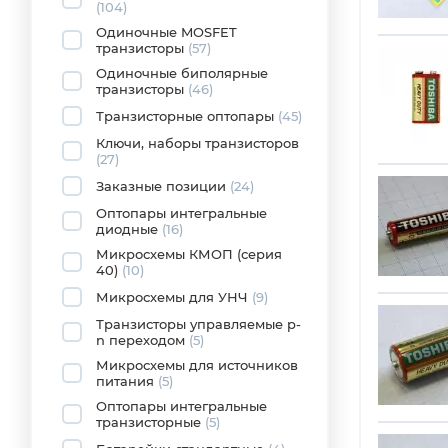
(104)
Одиночные MOSFET
транзисторы
(57)
Одиночные биполярные
транзисторы
(46)
Транзисторные оптопары
(45)
Ключи, наборы транзисторов
(27)
Заказные позиции
(24)
Оптопары интегральные
диодные
(16)
Микросхемы КМОП (серия
40)
(10)
Микросхемы для УНЧ
(9)
Транзисторы управляемые p-
n переходом
(5)
Микросхемы для источников
питания
(5)
Оптопары интегральные
транзисторные
(5)