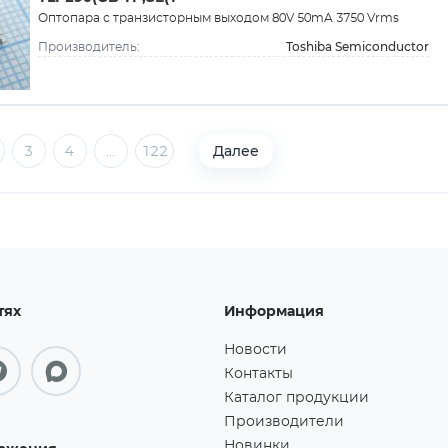
Оптопара с транзисторным выходом 80V 50mA 3750 Vrms
Toshiba Semiconductor
Производитель:
Далее
3
4
...
122
тях
Информация
Новости
Контакты
Каталог продукции
Производители
Новинки