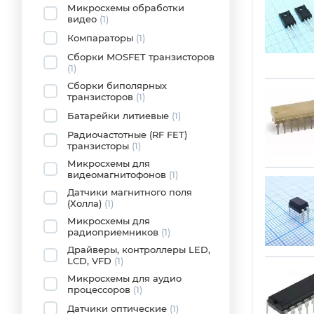
Микросхемы обработки
видео
(1)
Компараторы
(1)
Сборки MOSFET транзисторов
(1)
Сборки биполярных
транзисторов
(1)
Батарейки литиевые
(1)
Радиочастотные (RF FET)
транзисторы
(1)
Микросхемы для
видеомагнитофонов
(1)
Датчики магнитного поля
(Холла)
(1)
Микросхемы для
радиоприемников
(1)
Драйверы, контроллеры LED,
LCD, VFD
(1)
Микросхемы для аудио
процессоров
(1)
Датчики оптические
(1)