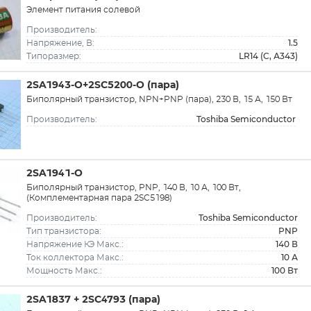
Элемент питания солевой
Производитель:
1.5
Напряжение, В:
LR14 (C, А343)
Типоразмер:
2SA1943-O+2SC5200-O (пара)
Биполярный транзистор, NPN+PNP (пара), 230 В, 15 А, 150 Вт
Toshiba Semiconductor
Производитель:
2SA1941-O
Биполярный транзистор, PNP, 140 В, 10 А, 100 Вт,
(Комплементарная пара 2SC5198)
Toshiba Semiconductor
Производитель:
PNP
Тип транзистора:
140 В
Напряжение КЭ Макс.:
10 А
Ток коллектора Макс.:
100 Вт
Мощность Макс.:
2SA1837 + 2SC4793 (пара)