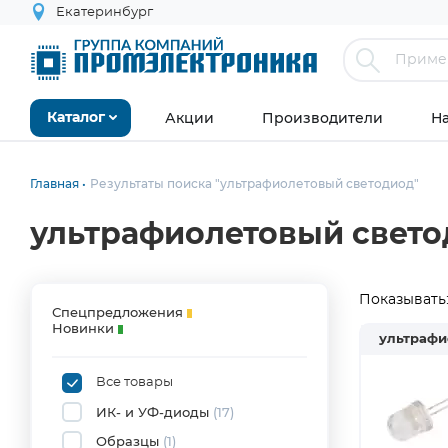
Екатеринбург
Акции
Производители
Н
Каталог
Главная
Результаты поиска "ультрафиолетовый светодиод"
ультрафиолетовый свет
Показывать
Спецпредложения
Новинки
ультрафи
Все товары
ИК- и УФ-диоды
(17)
Образцы
(1)