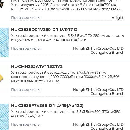
мм, h=6,9 мм, цвет свечения ультрафиолетовый (395-405 нм).
Угол излучения 120°. Световой поток 6-8 лм при If=350 мА,
P=1 Вт. VF=3.2-3.6 В. Для УФ-сушки, аквариумной подсветки.
Arlight
Производитель:
HL-C3535D01V280-D1-LVR17-D
Ультрафиолетовый светодиод 3,5х3,5мм/270-280нм/мощность
излучения 8-10мВт 4.6-7.4v If=100mA/120°
Hongli Zhihui Group Co., LTD.
Производитель:
Guangzhou Branch
HL-CMH235A1V113Z1V2
Ультрафиолетовый светодиод smd 3,7х3,7мм/395нм/
мощность излучения 1800-2200мВт при 1000мА/3.4-4.2В/60°
максимальный ток 1200мА
Hongli Zhihui Group Co., LTD.
Производитель:
Guangzhou Branch
HL-C3535F7V365-D1-LVR9(Au120)
Ультрафиолетовый светодиод smd 3,5х3,5мм/360-370нм/350-
400mW /3-4v/120°
Hongli Zhihui Group Co., LTD.
Производитель:
Guangzhou Branch