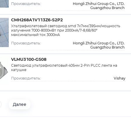
Hongli Zhihui Group Co., LTD.
Производитель:
Guangzhou Branch
CMH268A1V113Z6-S2P2
Ультрафиолетовый светодиод smd 7х7мм/395нм/мощность
излучения 7000-8000мВт при 2000мА/7-8,6В/60°
максимальный ток 3000мА
Hongli Zhihui Group Co., LTD.
Производитель:
Guangzhou Branch
VLMU3100-GS08
Светодиод ультрафиолетовый 405нм 2-Pin PLCC лента на
катушке
Vishay
Производитель:
Далее