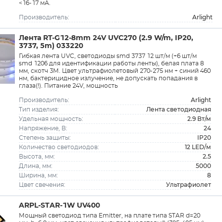
<16-17 мА.
Arlight
Производитель:
Лента RT-G12-8mm 24V UVC270 (2.9 W/m, IP20,
3737, 5m) 033220
Гибкая лента UVC, светодиоды smd 3737 12 шт/м (+6 шт/м
smd 1206 для идентификации работы ленты), белая плата 8
мм, скотч 3М. Цвет ультрафиолетовый 270-275 нм + синий 460
нм, бактерицидное излучение, не допускать попадания в
глаза(!). Питание 24V, мощность
Arlight
Производитель:
Лента светодиодная
Тип изделия:
2.9 Вт/м
Удельная мощность:
24
Напряжение, В:
IP20
Степень защиты:
12 LED/м
Количество светодиодов:
2.5
Высота, мм:
5000
Длина, мм:
8
Ширина, мм:
Ультрафиолет
Цвет свечения:
ARPL-STAR-1W UV400
Мощный светодиод типа Emitter, на плате типа STAR d=20