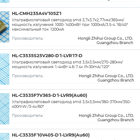
HL-CMH235A4V105Z1
Ультрафиолетовый светодиод smd 3,7х3,7x2,77мм/365нм/
мощность излучения 1000-1400мВт при 1000мА/3.5-4.1В/45°
максимальный ток 1200мА
Hongli Zhihui Group Co., LTD.
Производитель:
Guangzhou Branch
HL-C3535S25V280-D1-LVR17-D
Ультрафиолетовый светодиод smd 3,5х3,5мм/270-280нм/
мощность излучения 1-4мВт 4.6-7.4v If=30mA/120°
Hongli Zhihui Group Co., LTD.
Производитель:
Guangzhou Branch
HL-C3535F7V365-D1-LVR9(Au60)
Ультрафиолетовый светодиод smd 3,5х3,5мм/360-370нм/350-
400mW /3-4v/60°
Hongli Zhihui Group Co., LTD.
Производитель:
Guangzhou Branch
HL-C3535F10V405-D1-LVR9(Au60)