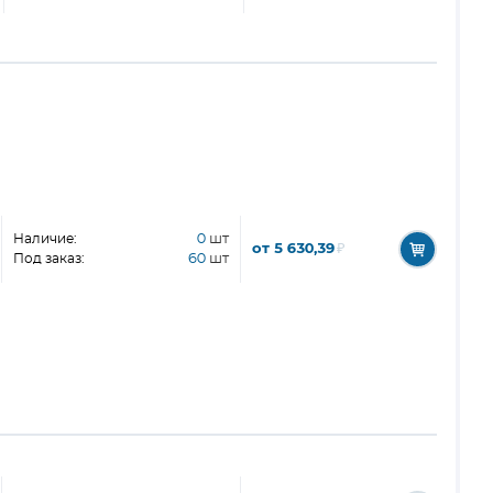
Наличие:
0
шт
от 5 630,39
₽
Под заказ:
60
шт