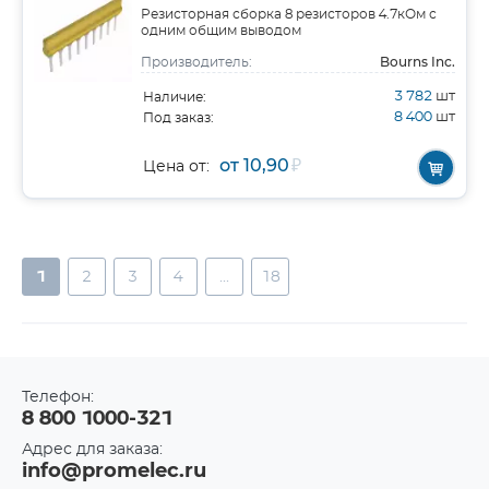
Резисторная сборка 8 резисторов 4.7кОм с
одним общим выводом
Bourns Inc.
Производитель:
3 782
шт
Наличие:
8 400
шт
Под заказ:
от 10,90
₽
Цена от:
1
2
3
4
...
18
Телефон:
8 800 1000-321
Адрес для заказа:
info@promelec.ru