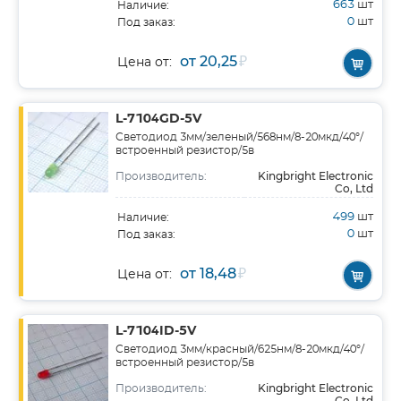
663
шт
Наличие:
0
шт
Под заказ:
от 20,25
₽
Цена от:
L-7104GD-5V
Светодиод 3мм/зеленый/568нм/8-20мкд/40°/
встроенный резистор/5в
Kingbright Electronic
Производитель:
Co, Ltd
499
шт
Наличие:
0
шт
Под заказ:
от 18,48
₽
Цена от:
L-7104ID-5V
Светодиод 3мм/красный/625нм/8-20мкд/40°/
встроенный резистор/5в
Kingbright Electronic
Производитель:
Co, Ltd