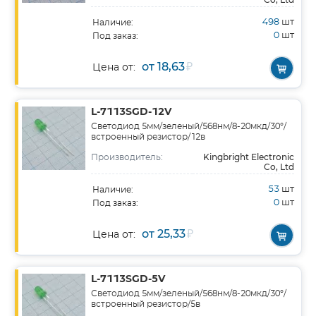
498
шт
Наличие:
0
шт
Под заказ:
от 18,63
₽
Цена от:
L-7113SGD-12V
Светодиод 5мм/зеленый/568нм/8-20мкд/30°/
встроенный резистор/12в
Kingbright Electronic
Производитель:
Co, Ltd
53
шт
Наличие:
0
шт
Под заказ:
от 25,33
₽
Цена от:
L-7113SGD-5V
Светодиод 5мм/зеленый/568нм/8-20мкд/30°/
встроенный резистор/5в