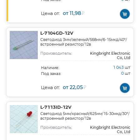
от 11,98
₽
Цена от:
L-7104GD-12V
Светодиод 3мм/зеленый/568нм/6-15мкд/40°/
встроенный резистор/12в
Kingbright Electronic
Производитель:
Co, Ltd
1 043
шт
Наличие:
0
шт
Под заказ:
от 22,05
₽
Цена от:
L-7113ID-12V
Светодиод 5мм/красный/625нм/15-30мкд/30°/
встроенный резистор/12в
Kingbright Electronic
Производитель:
Co, Ltd