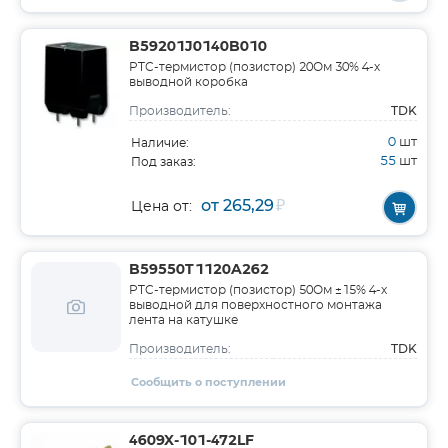
B59201J0140B010
PTC-термистор (позистоp) 20Ом 30% 4-х
выводной коробка
TDK
Производитель:
0
шт
Наличие:
55
шт
Под заказ:
от 265,29
₽
Цена от:
B59550T1120A262
PTC-термистор (позистоp) 50Ом ±15% 4-х
выводной для поверхностного монтажа
лента на катушке
TDK
Производитель:
Сообщить о поступлении
4609X-101-472LF