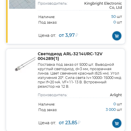
Kingbright Electronic
Производитель:
Co, Ltd
50
шт
Наличие:
0
шт
Под заказ:
от 3,97
₽
Цена от:
Светодиод ARL-3214URC-12V
004289(1)
Поставка под заказ от 5000 шт. Выводной
круглый светодиод, d=3 мм, прозрачная
линза. Цвет свечения красный (625 нм). Угол
излучения 20°. Сила света Iv=10000-15000 мкд
при If=20 мА. VF=11-13 В. Встроенный
резистор на 12 В.
Arlight
Производитель:
0
шт
Наличие:
3 000
шт
Под заказ:
от 23,85
₽
Цена от: