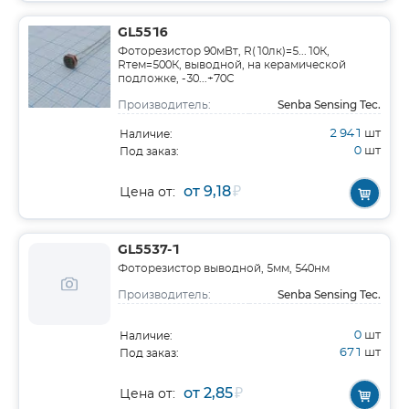
GL5516
Фоторезистор 90мВт, R(10лк)=5...10К,
Rтем=500К, выводной, на керамической
подложке, -30...+70C
Senba Sensing Tec.
Производитель:
2 941
шт
Наличие:
0
шт
Под заказ:
от 9,18
₽
Цена от:
GL5537-1
Фоторезистор выводной, 5мм, 540нм
Senba Sensing Tec.
Производитель:
0
шт
Наличие:
671
шт
Под заказ:
от 2,85
₽
Цена от: