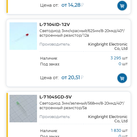
от 14,28
₽
Цена от:
L-7104ID-12V
Светодиод 3мм/красный/625нм/8-20мкд/40°/
встроенный резистор/12в
Kingbright Electronic
Производитель:
Co, Ltd
3 295
шт
Наличие:
0
шт
Под заказ:
от 20,51
₽
Цена от:
L-7104SGD-5V
Светодиод 3мм/зеленый/568нм/8-20мкд/40°/
встроенный резистор/5в
Kingbright Electronic
Производитель:
Co, Ltd
1 830
шт
Наличие:
0
шт
Под заказ: