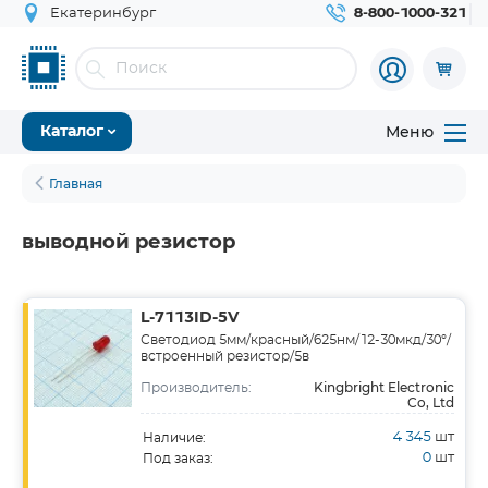
Екатеринбург
8-800-1000-321
Меню
Каталог
Главная
выводной резистор
L-7113ID-5V
Светодиод 5мм/красный/625нм/12-30мкд/30°/
встроенный резистор/5в
Kingbright Electronic
Производитель:
Co, Ltd
4 345
шт
Наличие:
0
шт
Под заказ: