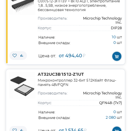
ОЗУ/512-ЭППЗУ + 8x10 АЦП, электропитание
1,8...5,5В, низкое энергопотребление,
бессвинцовая технология
Microchip Technology
Производитель:
Inc.
DIP28
Корпус:
10
шт
Наличие:
0
шт
Внешние склады:
от 494,40
₽
Цена от:
AT32UC3B1512-Z1UT
Микроконтроллер 32-бит 512Кбайт Флэш-
память 48VFQFN
Microchip Technology
Производитель:
Inc.
QFN48-(7x7)
Корпус:
0
шт
Наличие:
2 080
шт
Внешние склады:
от 1 534,65
₽