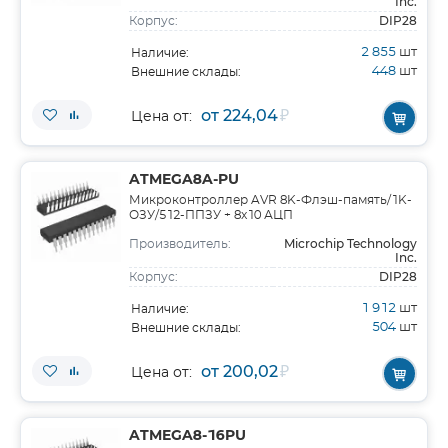
Inc.
DIP28
Корпус:
2 855
шт
Наличие:
448
шт
Внешние склады:
от 224,04
₽
Цена от:
ATMEGA8A-PU
Микроконтроллер AVR 8K-Флэш-память/1K-
ОЗУ/512-ППЗУ + 8x10 АЦП
Microchip Technology
Производитель:
Inc.
DIP28
Корпус:
1 912
шт
Наличие:
504
шт
Внешние склады:
от 200,02
₽
Цена от:
ATMEGA8-16PU