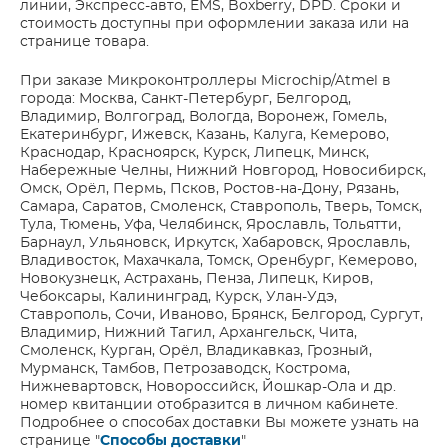
линии, Экспресс-авто, EMS, Boxberry, DPD. Сроки и
стоимость доступны при оформлении заказа или на
странице товара.
При заказе Микроконтроллеры Microchip/Atmel в
города: Москва, Санкт-Петербург, Белгород,
Владимир, Волгоград, Вологда, Воронеж, Гомель,
Екатеринбург, Ижевск, Казань, Калуга, Кемерово,
Краснодар, Красноярск, Курск, Липецк, Минск,
Набережные Челны, Нижний Новгород, Новосибирск,
Омск, Орёл, Пермь, Псков, Ростов-на-Дону, Рязань,
Самара, Саратов, Смоленск, Ставрополь, Тверь, Томск,
Тула, Тюмень, Уфа, Челябинск, Ярославль, Тольятти,
Барнаул, Ульяновск, Иркутск, Хабаровск, Ярославль,
Владивосток, Махачкала, Томск, Оренбург, Кемерово,
Новокузнецк, Астрахань, Пенза, Липецк, Киров,
Чебоксары, Калининград, Курск, Улан-Удэ,
Ставрополь, Сочи, Иваново, Брянск, Белгород, Сургут,
Владимир, Нижний Тагил, Архангельск, Чита,
Смоленск, Курган, Орёл, Владикавказ, Грозный,
Мурманск, Тамбов, Петрозаводск, Кострома,
Нижневартовск, Новороссийск, Йошкар-Ола и др.
номер квитанции отобразится в личном кабинете.
Подробнее о способах доставки Вы можете узнать на
странице "
Способы доставки
"