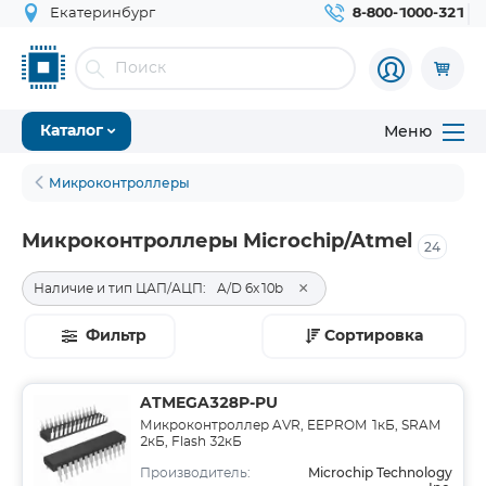
Екатеринбург
8-800-1000-321
Меню
Каталог
Микроконтроллеры
Микроконтроллеры Microchip/Atmel
24
×
Наличие и тип ЦАП/АЦП:
A/D 6x10b
Фильтр
Сортировка
ATMEGA328P-PU
Микроконтроллер AVR, EEPROM 1кБ, SRAM
2кБ, Flash 32кБ
Microchip Technology
Производитель: