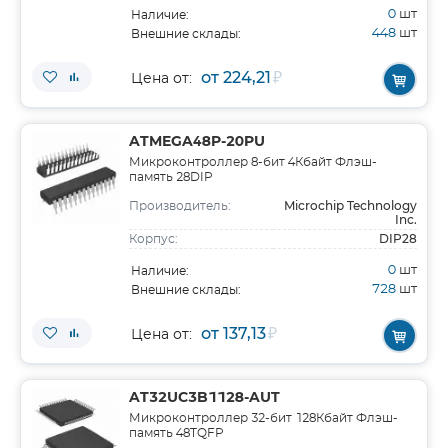
0
шт
Наличие:
448
шт
Внешние склады:
от 224,21
₽
Цена от:
ATMEGA48P-20PU
Микроконтроллер 8-бит 4Кбайт Флэш-
память 28DIP
Microchip Technology
Производитель:
Inc.
DIP28
Корпус:
0
шт
Наличие:
728
шт
Внешние склады:
от 137,13
₽
Цена от:
AT32UC3B1128-AUT
Микроконтроллер 32-бит 128Кбайт Флэш-
память 48TQFP