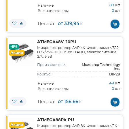
80
шт
Наличие:
0
шт
Внешние склады:
от 339,94
₽
Цена от:
ATMEGA48V-10PU
-5%
Микроконтроллер AVR 4K-Флэш-память/512-
ОЗУ/256-ЭППЗУ+8x10 АЦП, электропитание
Акция
2,7...5,5В
Microchip Technology
Производитель:
Inc.
DIP28
Корпус:
49
шт
Наличие:
0
шт
Внешние склады:
от 156,66
₽
Цена от:
ATMEGA88PA-PU
Акция
Микроконтроллер AVR 8K-Флэш-память/1K-