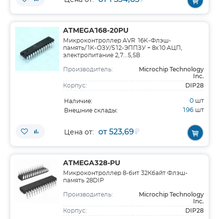
Цена от:
ATMEGA168-20PU
Микроконтроллер AVR 16K-Флэш-
память/1K-ОЗУ/512-ЭППЗУ + 8x10 АЦП,
электропитание 2,7...5,5В
Microchip Technology
Производитель:
Inc.
DIP28
Корпус:
0
шт
Наличие:
196
шт
Внешние склады:
от 523,69
₽
Цена от:
ATMEGA328-PU
Микроконтроллер 8-бит 32Кбайт Флэш-
память 28DIP
Microchip Technology
Производитель:
Inc.
DIP28
Корпус: