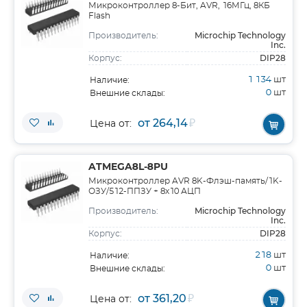
Микроконтроллер 8-Бит, AVR, 16МГц, 8КБ
Flash
Microchip Technology
Производитель:
Inc.
DIP28
Корпус:
1 134
шт
Наличие:
0
шт
Внешние склады:
от 264,14
₽
Цена от:
ATMEGA8L-8PU
Микроконтроллер AVR 8K-Флэш-память/1K-
ОЗУ/512-ППЗУ + 8x10 АЦП
Microchip Technology
Производитель:
Inc.
DIP28
Корпус:
218
шт
Наличие:
0
шт
Внешние склады:
от 361,20
₽
Цена от: