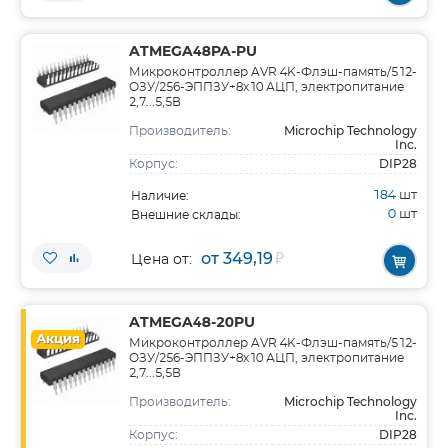
ATMEGA48PA-PU
Микроконтроллер AVR 4K-Флэш-память/512-
ОЗУ/256-ЭППЗУ+8x10 АЦП, электропитание
2,7...5,5В
Microchip Technology
Производитель:
Inc.
DIP28
Корпус:
184
шт
Наличие:
0
шт
Внешние склады:
от 349,19
₽
Цена от:
ATMEGA48-20PU
Акция
Микроконтроллер AVR 4K-Флэш-память/512-
ОЗУ/256-ЭППЗУ+8x10 АЦП, электропитание
2,7...5,5В
Microchip Technology
Производитель:
Inc.
DIP28
Корпус: