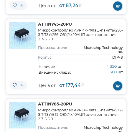
от 87,24
₽
Цена от:
ATTINY45-20PU
Микроконтроллер AVR 4K-Флэш-память/256-
ЭППЗУ/256-ОЗУ/4x10АЦП электропитание
2.7-5.5 В
Microchip Technology
Производитель:
Inc.
DIP-8
Корпус:
1 350
шт
Наличие:
600
шт
Внешние склады:
от 177,44
₽
Цена от:
ATTINY85-20PU
Микроконтроллер AVR 8K-Флэш-память/512-
ЭППЗУ/512-ОЗУ/4x10АЦП электропитание
2.7-5.5 В
Microchip Technology
Производитель:
Inc.