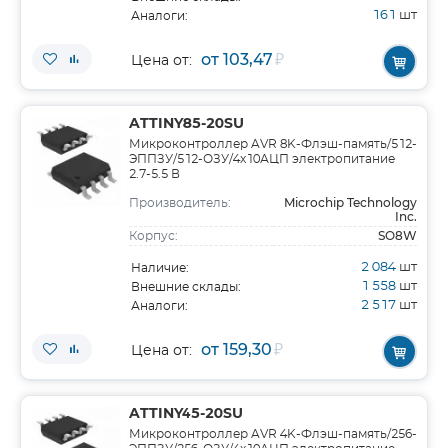
161
шт
Аналоги:
от 103,47
₽
Цена от:
ATTINY85-20SU
Микроконтроллер AVR 8K-Флэш-память/512-
ЭППЗУ/512-ОЗУ/4x10АЦП электропитание
2.7-5.5 В
Microchip Technology
Производитель:
Inc.
SO8W
Корпус:
2 084
шт
Наличие:
1 558
шт
Внешние склады:
2 517
шт
Аналоги:
от 159,30
₽
Цена от:
ATTINY45-20SU
Микроконтроллер AVR 4K-Флэш-память/256-