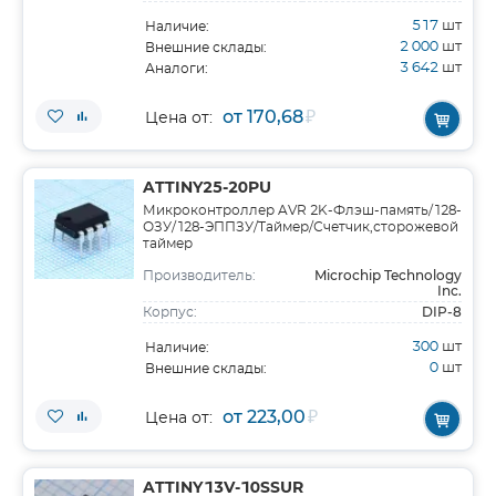
517
шт
Наличие:
2 000
шт
Внешние склады:
3 642
шт
Аналоги:
от 170,68
₽
Цена от:
ATTINY25-20PU
Микроконтроллер AVR 2K-Флэш-память/128-
ОЗУ/128-ЭППЗУ/Таймер/Счетчик,сторожевой
таймер
Microchip Technology
Производитель:
Inc.
DIP-8
Корпус:
300
шт
Наличие:
0
шт
Внешние склады:
от 223,00
₽
Цена от:
ATTINY13V-10SSUR