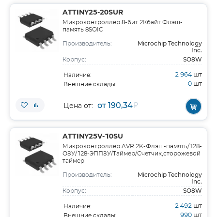
ATTINY25-20SUR
Микроконтроллер 8-бит 2Кбайт Флэш-
память 8SOIC
Microchip Technology
Производитель:
Inc.
SO8W
Корпус:
2 964
шт
Наличие:
0
шт
Внешние склады:
от 190,34
₽
Цена от:
ATTINY25V-10SU
Микроконтроллер AVR 2K-Флэш-память/128-
ОЗУ/128-ЭППЗУ/Таймер/Счетчик,сторожевой
таймер
Microchip Technology
Производитель:
Inc.
SO8W
Корпус:
2 492
шт
Наличие:
990
шт
Внешние склады: