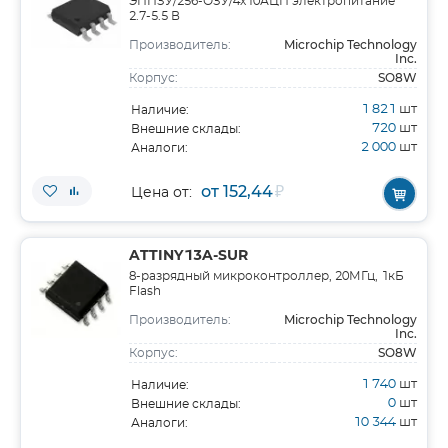
ЭППЗУ/256-ОЗУ/4x10АЦП электропитание
2.7-5.5 В
Microchip Technology
Производитель:
Inc.
SO8W
Корпус:
1 821
шт
Наличие:
720
шт
Внешние склады:
2 000
шт
Аналоги:
от 152,44
₽
Цена от:
ATTINY13A-SUR
8-разрядный микроконтроллер, 20МГц, 1кБ
Flash
Microchip Technology
Производитель:
Inc.
SO8W
Корпус:
1 740
шт
Наличие:
0
шт
Внешние склады:
10 344
шт
Аналоги: