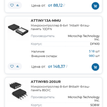
от 88,12
₽
Цена от:
ATTINY13A-MMU
Микроконтроллер 8-бит 1Кбайт Флэш-
память 10DFN
Microchip Technology
Производитель:
Inc.
DFN10
Корпус:
518
шт
Наличие:
980
шт
Внешние склады:
от 148,37
₽
Цена от:
ATTINY85-20SUR
Микроконтроллер 8-бит 8Кбайт Флэш-
память 8SOIC
Microchip Technology
Производитель:
Inc.
SO8W
Корпус: