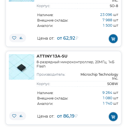
Inc.
SO-8
Корпус:
23 096
шт
Наличие:
7 988
шт
Внешние склады:
1 500
шт
Аналоги:
от 62,92
₽
Цена от:
ATTINY13A-SU
8-разрядный микроконтроллер, 20МГц, 1кБ
Flash
Microchip Technology
Производитель:
Inc.
SO8W
Корпус:
9 264
шт
Наличие:
1 080
шт
Внешние склады:
1 740
шт
Аналоги:
от 86,19
₽
Цена от: