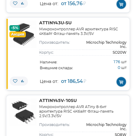
от 156,76
₽
Цена от:
ATTINY43U-SU
-5%
Микроконтроллер AVR архитектура RISC
4Кбайт Флэш-память 3.3V/5V
Акция
Microchip Technology
Производитель:
Inc.
SO20W
Корпус:
176
шт
Наличие:
0
шт
Внешние склады:
от 186,54
₽
Цена от:
ATTINY45V-10SU
Микроконтроллер AVR ATiny 8-бит
архитектура RISC 4Кбайт Флэш-память
2.5V/3.3V/5V
Microchip Technology
Производитель:
Inc.
SO8W
Корпус: