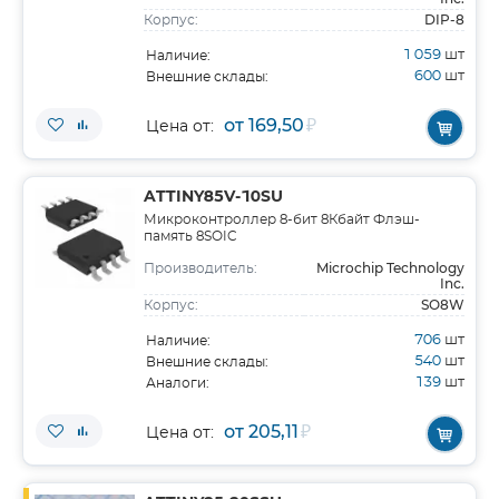
DIP-8
Корпус:
1 059
шт
Наличие:
600
шт
Внешние склады:
от 169,50
₽
Цена от:
ATTINY85V-10SU
Микроконтроллер 8-бит 8Кбайт Флэш-
память 8SOIC
Microchip Technology
Производитель:
Inc.
SO8W
Корпус:
706
шт
Наличие:
540
шт
Внешние склады:
139
шт
Аналоги:
от 205,11
₽
Цена от: