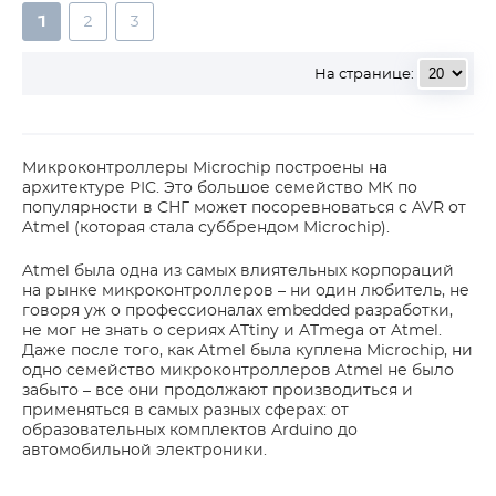
1
2
3
На странице:
Микроконтроллеры Microchip построены на
архитектуре PIC. Это большое семейство МК по
популярности в СНГ может посоревноваться с AVR от
Atmel (которая стала суббрендом Microchip).
Atmel была одна из самых влиятельных корпораций
на рынке микроконтроллеров – ни один любитель, не
говоря уж о профессионалах embedded разработки,
не мог не знать о сериях ATtiny и ATmega от Atmel.
Даже после того, как Atmel была куплена Microchip, ни
одно семейство микроконтроллеров Atmel не было
забыто – все они продолжают производиться и
применяться в самых разных сферах: от
образовательных комплектов Arduino до
автомобильной электроники.