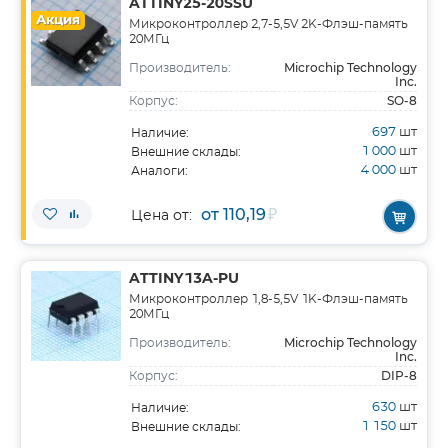
ATTINY25-20SSU
Акция
Микроконтроллер 2,7-5,5V 2K-Флэш-память
20МГц
Microchip Technology
Производитель:
Inc.
SO-8
Корпус:
697
шт
Наличие:
1 000
шт
Внешние склады:
4 000
шт
Аналоги:
от 110,19
₽
Цена от:
ATTINY13A-PU
Микроконтроллер 1,8-5,5V 1K-Флэш-память
20МГц
Microchip Technology
Производитель:
Inc.
DIP-8
Корпус:
630
шт
Наличие:
1 150
шт
Внешние склады: