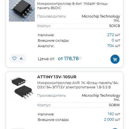
Микроконтроллер 8-бит 1Кбайт Флэш-
память 8SOIC
Microchip Technology
Производитель:
Inc.
SOIC8
Корпус:
272
шт
Наличие:
0
шт
Внешние склады:
704
шт
Аналоги:
от 178,78
₽
Цена от:
ATTINY13V-10SUR
Микроконтроллер AVR 1K-Флэш-память/ 64-
ОЗУ/ 64-ЭППЗУ электропитание 1.8-5.5 В
Microchip Technology
Производитель:
Inc.
SO8W
Корпус:
192
шт
Наличие:
2 000
шт
Внешние склады: