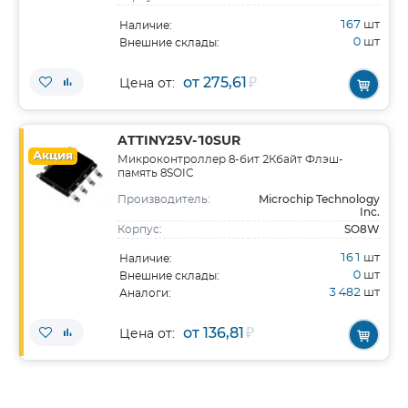
167
шт
Наличие:
0
шт
Внешние склады:
от 275,61
₽
Цена от:
ATTINY25V-10SUR
Акция
Микроконтроллер 8-бит 2Кбайт Флэш-
память 8SOIC
Microchip Technology
Производитель:
Inc.
SO8W
Корпус:
161
шт
Наличие:
0
шт
Внешние склады:
3 482
шт
Аналоги:
от 136,81
₽
Цена от: