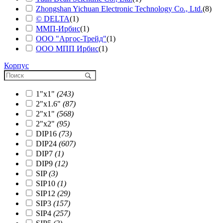
Zhongshan Yichuan Electronic Technology Co., Ltd.
(8)
© DELTA
(1)
ММП-Ирбис
(1)
ООО "Аргос-Трейд"
(1)
ООО МПП Ирбис
(1)
Корпус
1"x1"
(243)
2"x1.6"
(87)
2"x1"
(568)
2"x2"
(95)
DIP16
(73)
DIP24
(607)
DIP7
(1)
DIP9
(12)
SIP
(3)
SIP10
(1)
SIP12
(29)
SIP3
(157)
SIP4
(257)