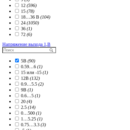
12
(596)
15
(78)
18…36 В
(104)
24
(1050)
36
(1)
72
(6)
Напряжение выхода 1,В
5В
(90)
0.59…6
(1)
15 или -15
(1)
12В
(132)
0.9…5.5
(2)
9В
(1)
0.6…5
(1)
20
(4)
2.5
(14)
0…500
(1)
1…5.25
(1)
0.75…3.3
(3)