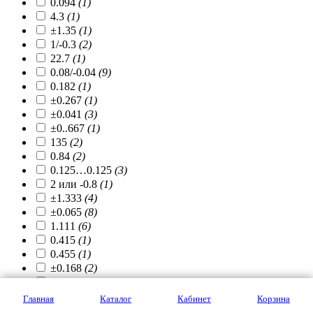
0.094
(1)
4.3
(1)
±1.35
(1)
1/-0.3
(2)
22.7
(1)
0.08/-0.04
(9)
0.182
(1)
±0.267
(1)
±0.041
(3)
±0..667
(1)
135
(2)
0.84
(2)
0.125…0.125
(3)
2 или -0.8
(1)
±1.333
(4)
±0.065
(8)
1.111
(6)
0.415
(1)
0.455
(1)
±0.168
(2)
15
(12)
0.0067…0.067
(3)
Главная
Каталог
Кабинет
Корзина
±0.005…0.042
(2)