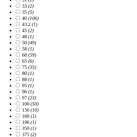
33
(2)
35
(5)
40
(106)
43.2
(1)
45
(2)
48
(1)
50
(49)
58
(1)
60
(59)
65
(6)
75
(35)
80
(1)
88
(1)
95
(1)
96
(1)
97
(23)
100
(50)
150
(10)
160
(1)
196
(1)
350
(1)
375
(2)