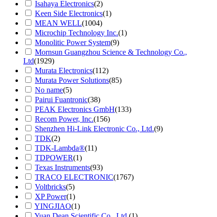
Isahaya Electronics
(2)
Keen Side Electronics
(1)
MEAN WELL
(1004)
Microchip Technology Inc.
(1)
Monolitic Power System
(9)
Mornsun Guangzhou Science & Technology Co.,
Ltd
(1929)
Murata Electronics
(112)
Murata Power Solutions
(85)
No name
(5)
Pairui Fuantronic
(38)
PEAK Electronics GmbH
(133)
Recom Power, Inc.
(156)
Shenzhen Hi-Link Electronic Co., Ltd.
(9)
TDK
(2)
TDK-Lambda®
(11)
TDPOWER
(1)
Texas Instruments
(93)
TRACO ELECTRONIC
(1767)
Voltbricks
(5)
XP Power
(1)
YINGJIAO
(1)
Yuan Dean Scientific Co., Ltd.
(1)