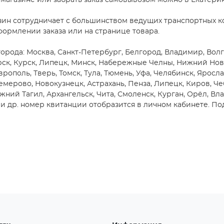
магазине или забрать заказ самовывозом можно в Екатери
зин сотрудничает с большинством ведущих транспортных ко
формлении заказа или на странице товара.
орода: Москва, Санкт-Петербург, Белгород, Владимир, Волг
ярск, Курск, Липецк, Минск, Набережные Челны, Нижний Нов
врополь, Тверь, Томск, Тула, Тюмень, Уфа, Челябинск, Яросла
емерово, Новокузнецк, Астрахань, Пенза, Липецк, Киров, Че
жний Тагил, Архангельск, Чита, Смоленск, Курган, Орёл, Вл
 др. номер квитанции отобразится в личном кабинете. Под