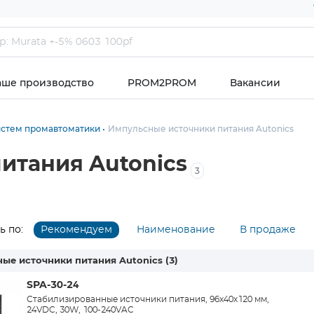
аше производство
PROM2PROM
Вакансии
стем промавтоматики
Импульсные источники питания Autonics
итания Autonics
3
 по:
Рекомендуем
Наименование
В продаже
ые источники питания Autonics
(3)
SPA-30-24
Стабилизированные источники питания, 96х40х120 мм,
24VDC, 30W, 100-240VAC