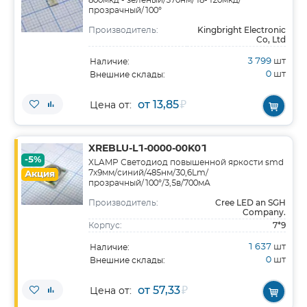
800мкд - зеленый/570нм/18-120мкд/
прозрачный/100°
Kingbright Electronic
Производитель:
Co, Ltd
3 799
шт
Наличие:
0
шт
Внешние склады:
от 13,85
₽
Цена от:
XREBLU-L1-0000-00K01
-5%
XLAMP Светодиод повышенной яркости smd
7х9мм/синий/485нм/30,6Lm/
Акция
прозрачный/100°/3,5в/700мА
Cree LED an SGH
Производитель:
Company.
7*9
Корпус:
1 637
шт
Наличие:
0
шт
Внешние склады:
от 57,33
₽
Цена от: