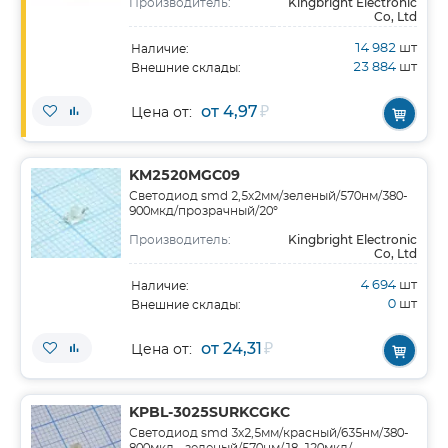
Kingbright Electronic
Производитель:
Co, Ltd
14 982
шт
Наличие:
23 884
шт
Внешние склады:
от 4,97
₽
Цена от:
KM2520MGC09
Светодиод smd 2,5х2мм/зеленый/570нм/380-
900мкд/прозрачный/20°
Kingbright Electronic
Производитель:
Co, Ltd
4 694
шт
Наличие:
0
шт
Внешние склады:
от 24,31
₽
Цена от:
KPBL-3025SURKCGKC
Светодиод smd 3х2,5мм/красный/635нм/380-