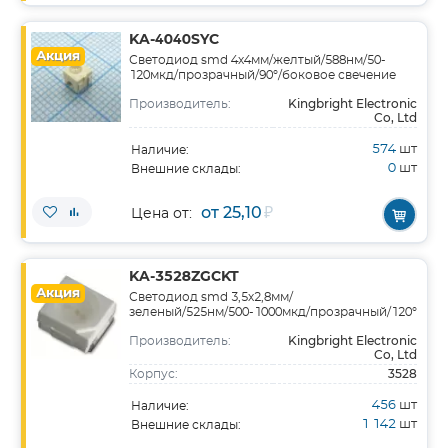
KA-4040SYC
Акция
Светодиод smd 4х4мм/желтый/588нм/50-
120мкд/прозрачный/90°/боковое свечение
Kingbright Electronic
Производитель:
Co, Ltd
574
шт
Наличие:
0
шт
Внешние склады:
от 25,10
₽
Цена от:
KA-3528ZGCKT
Акция
Светодиод smd 3,5х2,8мм/
зеленый/525нм/500-1000мкд/прозрачный/120°
Kingbright Electronic
Производитель:
Co, Ltd
3528
Корпус:
456
шт
Наличие:
1 142
шт
Внешние склады: