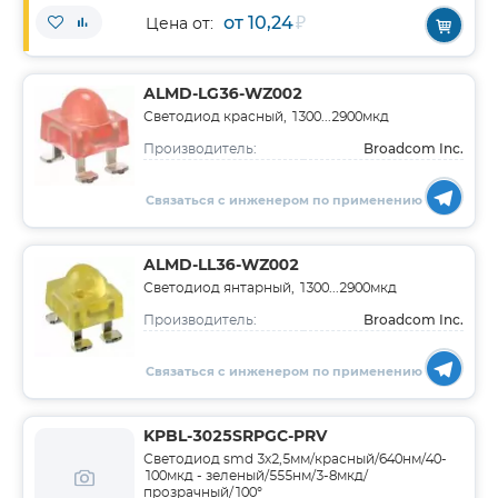
от 10,24
₽
Цена от:
ALMD-LG36-WZ002
Светодиод красный, 1300...2900мкд
Broadcom Inc.
Производитель:
Связаться с инженером по применению
ALMD-LL36-WZ002
Светодиод янтарный, 1300...2900мкд
Broadcom Inc.
Производитель:
Связаться с инженером по применению
KPBL-3025SRPGC-PRV
Светодиод smd 3х2,5мм/красный/640нм/40-
100мкд - зеленый/555нм/3-8мкд/
прозрачный/100°