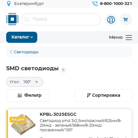
Екатеринбург
8-800-1000-321
Меню
Каталог
Светодиоды
SMD светодиоды
11
×
Угол:
100°
Фильтр
Сортировка
KPBL-3025ESGC
Акция
Светодиод smd 3х2,5мм/красный/625нм/8-
20мкд - зеленый/568нм/8-20мкд/
прозрачный/100°