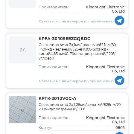
Kingbright Electronic
Производитель:
Co, Ltd
Связаться с инженером по применению
KPFA-3010SEEZGQBDC
Светодиод smd 3х1мм/красный/621нм/80-
140мкд - зеленый/525нм/300-500мкд -
синий/465нм/40-70мкд/прозрачный/120°/
угловой
Kingbright Electronic
Производитель:
Co, Ltd
Связаться с инженером по применению
KPTK-2012VGC-A
Светодиод smd 2х1,25мм/зеленый/525нм/70-
200мкд/прозрачный/100°
Kingbright Electronic
Производитель:
Co, Ltd
0805
Корпус: