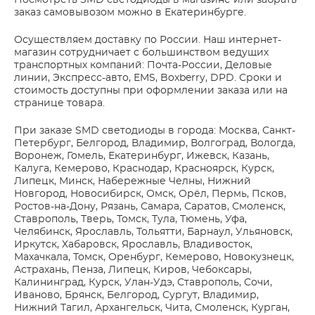
Посмотреть SMD светодиоды в магазине или забрать
заказ самовывозом можно в Екатеринбурге.
Осуществляем доставку по России. Наш интернет-
магазин сотрудничает с большинством ведущих
транспортных компаний: Почта-России, Деловые
линии, Экспресс-авто, EMS, Boxberry, DPD. Сроки и
стоимость доступны при оформлении заказа или на
странице товара.
При заказе SMD светодиоды в города: Москва, Санкт-
Петербург, Белгород, Владимир, Волгоград, Вологда,
Воронеж, Гомель, Екатеринбург, Ижевск, Казань,
Калуга, Кемерово, Краснодар, Красноярск, Курск,
Липецк, Минск, Набережные Челны, Нижний
Новгород, Новосибирск, Омск, Орёл, Пермь, Псков,
Ростов-на-Дону, Рязань, Самара, Саратов, Смоленск,
Ставрополь, Тверь, Томск, Тула, Тюмень, Уфа,
Челябинск, Ярославль, Тольятти, Барнаул, Ульяновск,
Иркутск, Хабаровск, Ярославль, Владивосток,
Махачкала, Томск, Оренбург, Кемерово, Новокузнецк,
Астрахань, Пенза, Липецк, Киров, Чебоксары,
Калининград, Курск, Улан-Удэ, Ставрополь, Сочи,
Иваново, Брянск, Белгород, Сургут, Владимир,
Нижний Тагил, Архангельск, Чита, Смоленск, Курган,