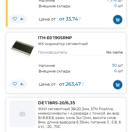
1 576
шт
Наличие:
0
шт
Внешние склады:
от 33,74
₽
Цена от:
ITH-E0190SRNP
ЖК индикатор сегментный
No name
Производитель:
50
шт
Наличие:
0
шт
Внешние склады:
от 263,47
₽
Цена от:
DE118RS-20/6,35
ЖКИ сегментный 38x20,3мм, STN Positive,
мнемосимволы + 4 разряда с точкой, вн.вид:
B+8.8:8.8, разм. окна 34x12мм, высота симв.
8мм, длина выводов 6.35мм, питание 3...5 В, 6
o'cl, -20...70C