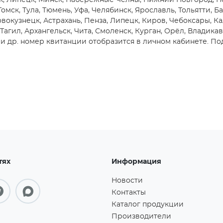
ск, Липецк, Минск, Набережные Челны, Нижний Новгород, Но
Томск, Тула, Тюмень, Уфа, Челябинск, Ярославль, Тольятти, Б
вокузнецк, Астрахань, Пенза, Липецк, Киров, Чебоксары, Ка
агил, Архангельск, Чита, Смоленск, Курган, Орёл, Владикав
 др. номер квитанции отобразится в личном кабинете. Под
тях
Информация
Новости
Контакты
Каталог продукции
Производители