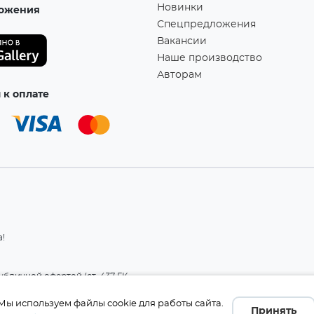
Новинки
ожения
Спецпредложения
Вакансии
Наше производство
Авторам
к оплате
а!
бличной офертой (ст. 437 ГК
 и комплект поставки без
те производителя.
Мы используем файлы cookie для работы сайта.
Принять