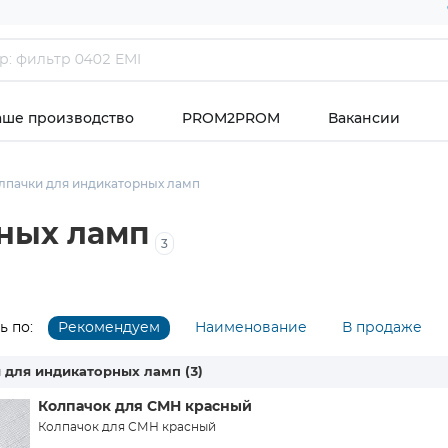
аше производство
PROM2PROM
Вакансии
лпачки для индикаторных ламп
ных ламп
3
 по:
Рекомендуем
Наименование
В продаже
 для индикаторных ламп
(3)
Колпачок для СМН красный
Колпачок для СМН красный