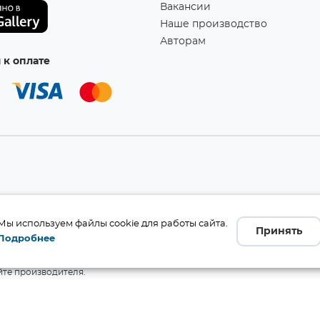
Вакансии
Наше производство
Авторам
к оплате
а!
Мы используем файлы cookie для работы сайта.
Принять
Подробнее
бличной офертой (ст. 437 ГК
 и комплект поставки без
те производителя.