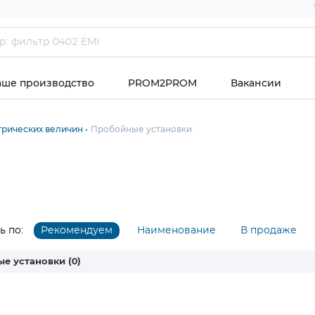
аше производство
PROM2PROM
Вакансии
рических величин
Пробойные установки
 по:
Рекомендуем
Наименование
В продаже
ые установки
(0)