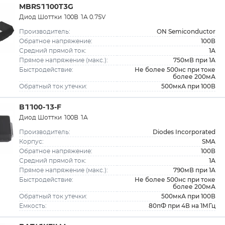
MBRS1100T3G
Диод Шоттки 100В 1А 0.75V
ON Semiconductor
Производитель:
100В
Обратное напряжение:
1А
Средний прямой ток:
750мВ при 1А
Прямое напряжение (макс.):
Не более 500нс при токе
Быстродействие:
более 200мА
500мкА при 100В
Обратный ток утечки:
B1100-13-F
Диод Шоттки 100В 1А
Diodes Incorporated
Производитель:
SMA
Корпус:
100В
Обратное напряжение:
1А
Средний прямой ток:
790мВ при 1А
Прямое напряжение (макс.):
Не более 500нс при токе
Быстродействие:
более 200мА
500мкА при 100В
Обратный ток утечки:
80пФ при 4В на 1МГц
Емкость: