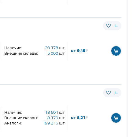
Наличие:
20 178
шт
от 9,45
₽
Внешние склады:
5 000
шт
Наличие:
18 601
шт
от 5,21
₽
Внешние склады:
8 170
шт
Аналоги:
199 216
шт