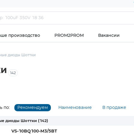
аше производство
PROM2PROM
Вакансии
ные диоды Шоттки
ки
142
 по:
Рекомендуем
Наименование
В продаже
ые диоды Шоттки
(142)
VS-10BQ100-M3/5BT