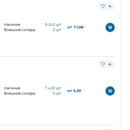
Наличие:
9 242
шт
от 11,08
₽
Внешние склады:
0
шт
Наличие:
7 420
шт
от 5,29
₽
Внешние склады:
0
шт