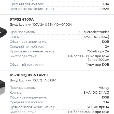
3.0А
Средний прямой ток:
0.62А
Прямое напряжение (макс.):
STPS2H100A
Диод Шоттки 100V 2А 0.65V /10MQ100N
ST Microelectronics
Производитель:
SMA (DO-214AC)
Корпус:
100В
Обратное напряжение:
2А
Средний прямой ток:
790мВ при 2А
Прямое напряжение (макс.):
Не более 500нс при токе
Быстродействие:
более 200мА
1мкА при 100В
Обратный ток утечки:
VS-10MQ100NTRPBF
Диод Шоттки 100V 2.1A 0.68V
Vishay
Производитель:
SMA (DO-214AC)
Корпус:
100В
Обратное напряжение:
2.1А
Средний прямой ток:
780мВ при 1А
Прямое напряжение (макс.):
Не более 500нс при токе
Быстродействие: