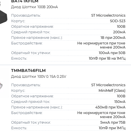
BAT41KFILM
Диод Шоттки 100В 200мА
ST Microelectronics
Производитель:
SOD-523
Корпус:
100В
Обратное напряжение:
200мА
Средний прямой ток:
1В при 200мА
Прямое напряжение (макс.):
Не нормируется при токе
Быстродействие:
менее 200мА
100нА при 50В
Обратный ток утечки:
10пФ при 1В на 1МГц
Емкость:
TMMBAT46FILM
Диод Шоттки 100V 0.15А 0.25V
ST Microelectronics
Производитель:
MiniMelf (Glass)
Корпус:
100В
Обратное напряжение:
150мА
Средний прямой ток:
450мВ при 10мА
Прямое напряжение (макс.):
Не нормируется при токе
Быстродействие:
менее 200мА
5мкА при 75В
Обратный ток утечки:
10пФ при 1МГц
Емкость: