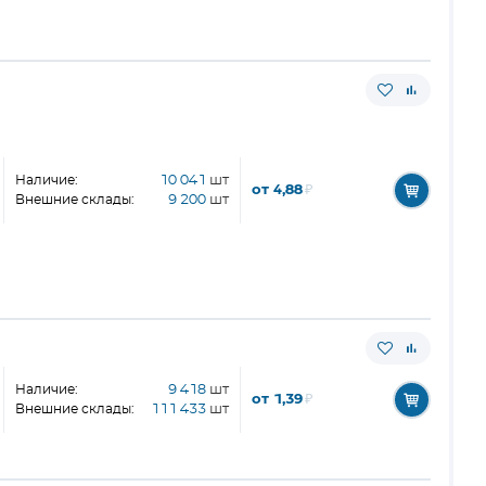
Наличие:
10 041
шт
от 4,88
₽
Внешние склады:
9 200
шт
Наличие:
9 418
шт
от 1,39
₽
Внешние склады:
111 433
шт