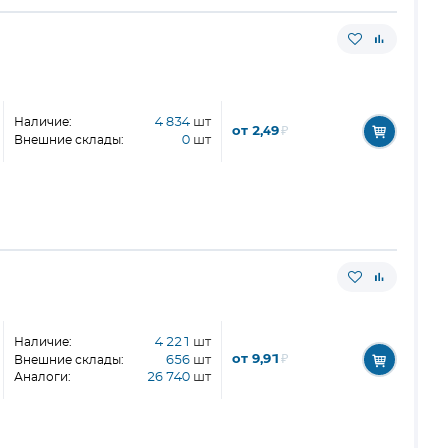
Наличие:
4 834
шт
от 2,49
₽
Внешние склады:
0
шт
Наличие:
4 221
шт
от 9,91
₽
Внешние склады:
656
шт
Аналоги:
26 740
шт