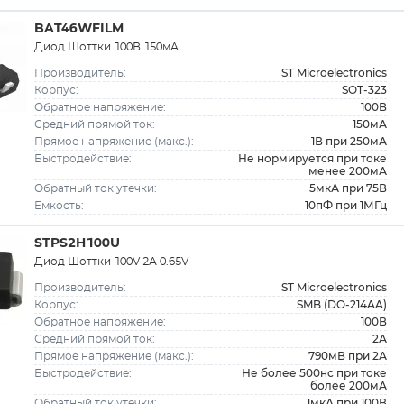
BAT46WFILM
Диод Шоттки 100В 150мА
ST Microelectronics
Производитель:
SOT-323
Корпус:
100В
Обратное напряжение:
150мА
Средний прямой ток:
1В при 250мА
Прямое напряжение (макс.):
Не нормируется при токе
Быстродействие:
менее 200мА
5мкА при 75В
Обратный ток утечки:
10пФ при 1МГц
Емкость:
STPS2H100U
Диод Шоттки 100V 2А 0.65V
ST Microelectronics
Производитель:
SMB (DO-214AA)
Корпус:
100В
Обратное напряжение:
2А
Средний прямой ток:
790мВ при 2А
Прямое напряжение (макс.):
Не более 500нс при токе
Быстродействие:
более 200мА
1мкА при 100В
Обратный ток утечки: