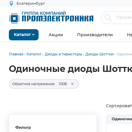
Екатеринбург
Акции
Производители
Н
Каталог
Главная
Каталог
Диоды и тиристоры
Диоды Шоттки
Одиноч
Одиночные диоды Шотт
×
Обратное напряжение:
100В
Сортировать
Одиночн
Фильтр