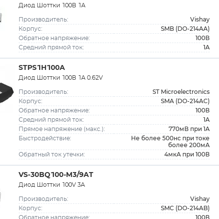
Диод Шоттки 100В 1А
Vishay
Производитель:
SMB (DO-214AA)
Корпус:
100В
Обратное напряжение:
1А
Средний прямой ток:
STPS1H100A
Диод Шоттки 100В 1А 0.62V
ST Microelectronics
Производитель:
SMA (DO-214AC)
Корпус:
100В
Обратное напряжение:
1А
Средний прямой ток:
770мВ при 1А
Прямое напряжение (макс.):
Не более 500нс при токе
Быстродействие:
более 200мА
4мкА при 100В
Обратный ток утечки:
VS-30BQ100-M3/9AT
Диод Шоттки 100V 3А
Vishay
Производитель:
SMC (DO-214AB)
Корпус:
100В
Обратное напряжение: