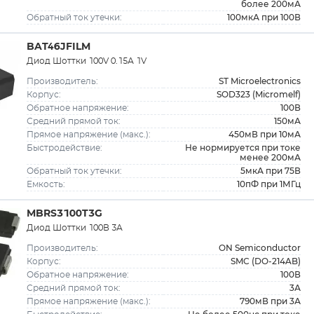
более 200мА
100мкА при 100В
Обратный ток утечки:
BAT46JFILM
Диод Шоттки 100V 0.15А 1V
ST Microelectronics
Производитель:
SOD323 (Micromelf)
Корпус:
100В
Обратное напряжение:
150мА
Средний прямой ток:
450мВ при 10мА
Прямое напряжение (макс.):
Не нормируется при токе
Быстродействие:
менее 200мА
5мкА при 75В
Обратный ток утечки:
10пФ при 1МГц
Емкость:
MBRS3100T3G
Диод Шоттки 100В 3А
ON Semiconductor
Производитель:
SMC (DO-214AB)
Корпус:
100В
Обратное напряжение:
3А
Средний прямой ток:
790мВ при 3А
Прямое напряжение (макс.):