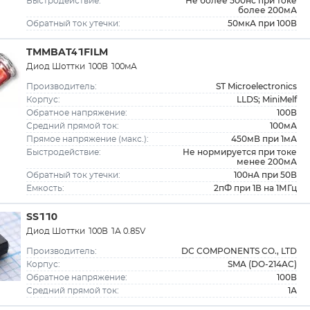
Не более 500нс при токе
Быстродействие:
более 200мА
50мкА при 100В
Обратный ток утечки:
TMMBAT41FILM
Диод Шоттки 100В 100мА
ST Microelectronics
Производитель:
LLDS; MiniMelf
Корпус:
100В
Обратное напряжение:
100мА
Средний прямой ток:
450мВ при 1мА
Прямое напряжение (макс.):
Не нормируется при токе
Быстродействие:
менее 200мА
100нА при 50В
Обратный ток утечки:
2пФ при 1В на 1МГц
Емкость:
SS110
Диод Шоттки 100В 1А 0.85V
DC COMPONENTS CO., LTD
Производитель:
SMA (DO-214AC)
Корпус:
100В
Обратное напряжение:
1А
Средний прямой ток: