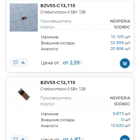
BZV55-C13,115
Стабилитрон 0.5Вт 13В
NEXPERIA
Производитель:
SOD80C
Корпус:
10 105
шт
Наличие:
32 959
шт
Внешние склады:
20 906
шт
Аналоги:
от 2,59
₽
Цена от:
BZV55-C12,115
Стабилитрон 0.5Вт 12В
NEXPERIA
Производитель:
SOD80C
Корпус:
9 873
шт
Наличие:
0
шт
Внешние склады:
15 620
шт
Аналоги:
от 4,97
₽