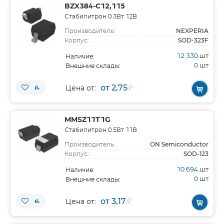
BZX384-C12,115
Стабилитрон 0.3Вт 12В
NEXPERIA
Производитель:
SOD-323F
Корпус:
12 330
шт
Наличие:
0
шт
Внешние склады:
от 2,75
₽
Цена от:
MMSZ11T1G
Стабилитрон 0.5Вт 11В
ON Semiconductor
Производитель:
SOD-123
Корпус:
10 694
шт
Наличие:
0
шт
Внешние склады:
от 3,17
₽
Цена от: