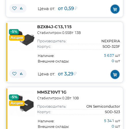
от 0,59
₽
Цена от:
BZX84J-C13,115
-5%
Стабилитрон 0.55Вт 13В
Акция
NEXPERIA
Производитель:
SOD-323F
Корпус:
5 637
шт
Наличие:
0
шт
Внешние склады:
от 3,29
₽
Цена от:
MM5Z10VT1G
-5%
Стабилитрон 0.2Вт 10В
Акция
ON Semiconductor
Производитель:
SOD-523
Корпус:
5 341
шт
Наличие:
0
шт
Внешние склады: