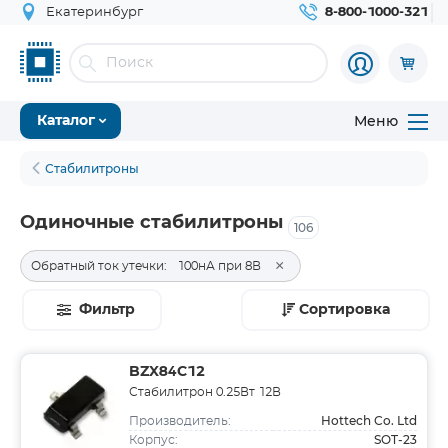
Екатеринбург
8-800-1000-321
Меню
Каталог
Стабилитроны
Одиночные стабилитроны
106
×
Обратный ток утечки:
100нА при 8В
Фильтр
Сортировка
BZX84C12
Стабилитрон 0.25Вт 12В
Hottech Co. Ltd
Производитель:
SOT-23
Корпус: