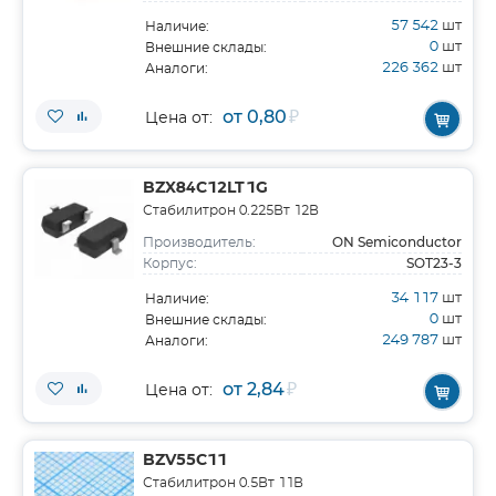
57 542
шт
Наличие:
0
шт
Внешние склады:
226 362
шт
Аналоги:
от 0,80
₽
Цена от:
BZX84C12LT1G
Стабилитрон 0.225Вт 12В
ON Semiconductor
Производитель:
SOT23-3
Корпус:
34 117
шт
Наличие:
0
шт
Внешние склады:
249 787
шт
Аналоги:
от 2,84
₽
Цена от:
BZV55C11
Стабилитрон 0.5Вт 11В