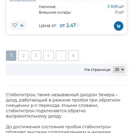
3 928
шт
Наличие:
0
шт
Внешние склады:
от 2,47
₽
Цена от:
1
2
3
4
...
6
На странице:
Стабилитрон, также называемый диодом Зенера –
диод, работающий в режиме пробоя при обратном
смещении p-n перехода. Иными словами,
стабилитрон подключается обратно
выпрямительному диоду.
До достижения состояния пробоя стабилитрон
обладает высоким сопротивлением и низкими