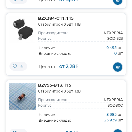
Цена от:
BZX384-C11,115
Стабилитрон 0.3Вт 11В
NEXPERIA
Производитель:
SOD-323
Корпус:
9 495
шт
Наличие:
0
шт
Внешние склады:
от 2,28
₽
Цена от:
BZV55-B13,115
Стабилитрон 0.5Вт 13В
NEXPERIA
Производитель:
SOD80C
Корпус:
8 985
шт
Наличие:
23 939
шт
Внешние склады: