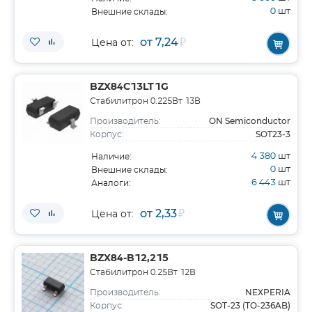
0
шт
Внешние склады:
от 7,24
₽
Цена от:
BZX84C13LT1G
Стабилитрон 0.225Вт 13В
ON Semiconductor
Производитель:
SOT23-3
Корпус:
4 380
шт
Наличие:
0
шт
Внешние склады:
6 443
шт
Аналоги:
от 2,33
₽
Цена от:
BZX84-B12,215
Стабилитрон 0.25Вт 12В
NEXPERIA
Производитель:
SOT-23 (TO-236AB)
Корпус: