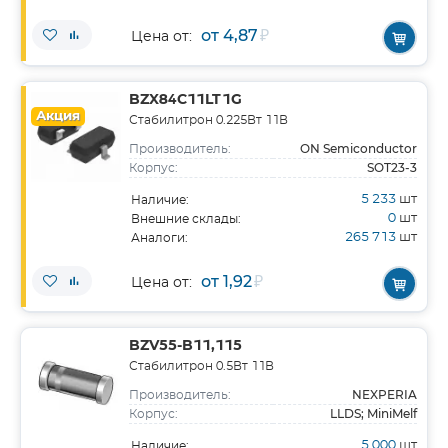
от 4,87
₽
Цена от:
BZX84C11LT1G
Акция
Стабилитрон 0.225Вт 11В
ON Semiconductor
Производитель:
SOT23-3
Корпус:
5 233
шт
Наличие:
0
шт
Внешние склады:
265 713
шт
Аналоги:
от 1,92
₽
Цена от:
BZV55-B11,115
Стабилитрон 0.5Вт 11В
NEXPERIA
Производитель:
LLDS; MiniMelf
Корпус:
5 000
шт
Наличие: