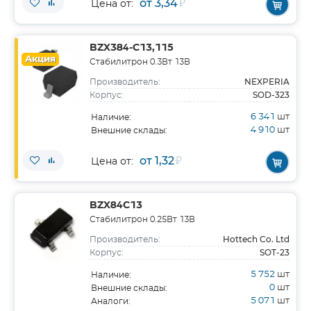
от 3,34
₽
Цена от:
BZX384-C13,115
Акция
Стабилитрон 0.3Вт 13В
NEXPERIA
Производитель:
SOD-323
Корпус:
6 341
шт
Наличие:
4 910
шт
Внешние склады:
от 1,32
₽
Цена от:
BZX84C13
Стабилитрон 0.25Вт 13В
Hottech Co. Ltd
Производитель:
SOT-23
Корпус:
5 752
шт
Наличие:
0
шт
Внешние склады:
5 071
шт
Аналоги: