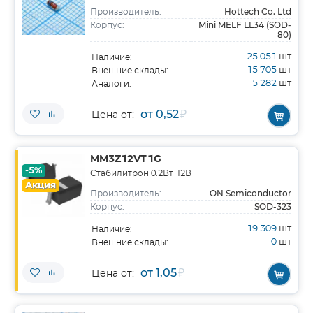
Hottech Co. Ltd
Производитель:
Mini MELF LL34 (SOD-
Корпус:
80)
25 051
шт
Наличие:
15 705
шт
Внешние склады:
5 282
шт
Аналоги:
от 0,52
₽
Цена от:
MM3Z12VT1G
-5%
Стабилитрон 0.2Вт 12В
Акция
ON Semiconductor
Производитель:
SOD-323
Корпус:
19 309
шт
Наличие:
0
шт
Внешние склады:
от 1,05
₽
Цена от: