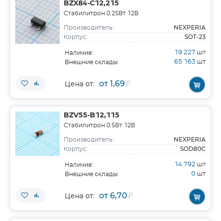
BZX84-C12,215
Стабилитрон 0.25Вт 12В
NEXPERIA
Производитель:
SOT-23
Корпус:
19 227
шт
Наличие:
65 163
шт
Внешние склады:
от 1,69
₽
Цена от:
BZV55-B12,115
Стабилитрон 0.5Вт 12В
NEXPERIA
Производитель:
SOD80C
Корпус:
14 792
шт
Наличие:
0
шт
Внешние склады:
от 6,70
₽
Цена от: