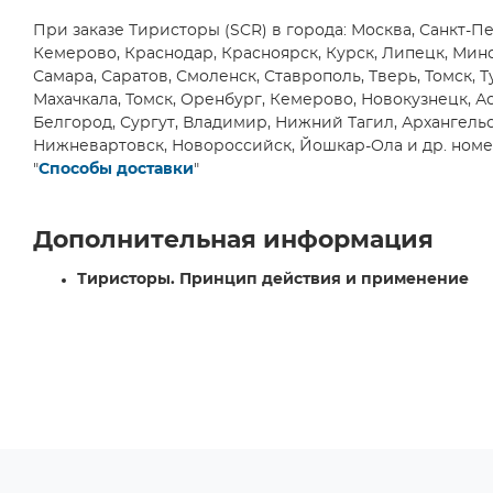
16А, 20А
(1)
При заказе Тиристоры (SCR) в города: Москва, Санкт-Пе
190A, 200A
(1)
Кемерово, Краснодар, Красноярск, Курск, Липецк, Мин
500A @ 50Hz
(1)
Самара, Саратов, Смоленск, Ставрополь, Тверь, Томск, Т
1400A @ 50Hz
(1)
Махачкала, Томск, Оренбург, Кемерово, Новокузнецк, Ас
Белгород, Сургут, Владимир, Нижний Тагил, Архангельск
Нижневартовск, Новороссийск, Йошкар-Ола и др. номер
"
Способы доставки
"
Дополнительная информация
Тиристоры. Принцип действия и применение