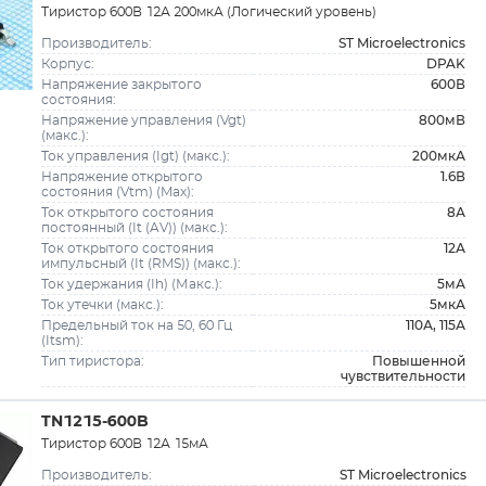
Тиристор 600В 12А 200мкА (Логический уровень)
ST Microelectronics
Производитель:
DPAK
Корпус:
600В
Напряжение закрытого
состояния:
800мВ
Напряжение управления (Vgt)
(макс.):
200мкА
Ток управления (Igt) (макс.):
1.6В
Напряжение открытого
состояния (Vtm) (Max):
8А
Ток открытого состояния
постоянный (It (AV)) (макс.):
12А
Ток открытого состояния
импульсный (It (RMS)) (макс.):
5мА
Ток удержания (Ih) (Макс.):
5мкА
Ток утечки (макс.):
110А, 115А
Предельный ток на 50, 60 Гц
(Itsm):
Повышенной
Тип тиристора:
чувствительности
TN1215-600B
Тиристор 600В 12А 15мА
ST Microelectronics
Производитель: