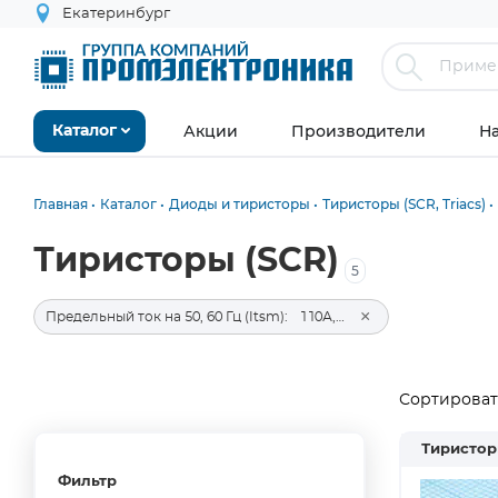
Екатеринбург
Акции
Производители
Н
Каталог
Главная
Каталог
Диоды и тиристоры
Тиристоры (SCR, Triacs)
Тиристоры (SCR)
5
×
Предельный ток на 50, 60 Гц (Itsm):
110А, 115А
Сортировать
Тиристор
Фильтр