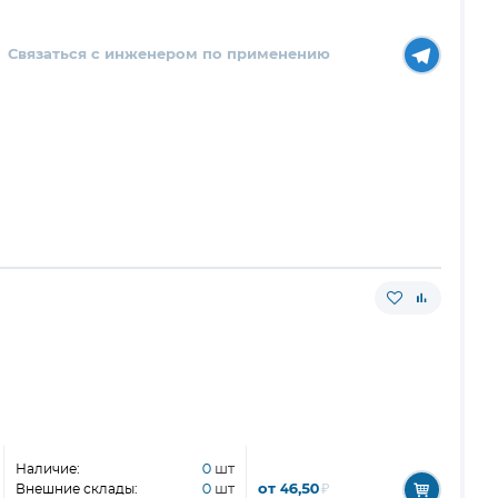
Связаться с инженером по применению
Наличие:
0
шт
от 46,50
₽
Внешние склады:
0
шт