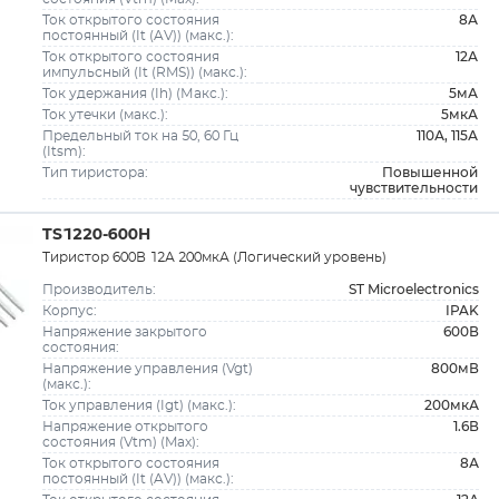
8А
Ток открытого состояния
постоянный (It (AV)) (макс.):
12А
Ток открытого состояния
импульсный (It (RMS)) (макс.):
5мА
Ток удержания (Ih) (Макс.):
5мкА
Ток утечки (макс.):
110А, 115А
Предельный ток на 50, 60 Гц
(Itsm):
Повышенной
Тип тиристора:
чувствительности
TS1220-600H
Тиристор 600В 12А 200мкА (Логический уровень)
ST Microelectronics
Производитель:
IPAK
Корпус:
600В
Напряжение закрытого
состояния:
800мВ
Напряжение управления (Vgt)
(макс.):
200мкА
Ток управления (Igt) (макс.):
1.6В
Напряжение открытого
состояния (Vtm) (Max):
8А
Ток открытого состояния
постоянный (It (AV)) (макс.):