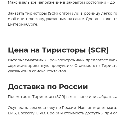
Максимальное напряжение в закрытом состоянии – до 16
100А при 60Гц
(13)
1430А, 1490А
(1)
Заказать тиристоры (SCR) оптом или в розницу легко 
25А при 60Гц
(8)
mail или телефону, указанным на сайте. Доставка элек
Екатеринбурге.
80А при 60Гц
(3)
1400А при 50Гц
(1)
225А, 240А
(1)
Цена на Тиристоры (SCR)
520А, 560А
(1)
20А при 60Гц
(4)
Интернет-магазин «Промэлектроники» предлагает купи
250А, 260А
(1)
сертифицированную продукцию. Стоимость на Тиристоры
указанной в списке контактов.
160А при 60Гц
(4)
110А, 121А
(1)
Доставка по России
580А, 610А
(7)
90А при 60Гц
(2)
Посмотреть Тиристоры (SCR) в магазине или забрать з
20А, 22А
(2)
Осуществляем доставку по России. Наш интернет-мага
170А при 50Гц
(4)
EMS, Boxberry, DPD. Сроки и стоимость доступны при о