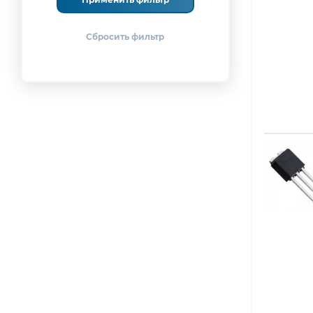
Применить фильтр
600А
(1)
25А
(2)
300А при 60Гц
(4)
10A
100А, 110А
(4)
(1)
145А, 150А
(2)
35A
(1)
10А, 11А
(1)
70A
450А, 480А
(1)
(1)
8А при 60Гц
(1)
160А, 167А
(2)
200А, 220А
(4)
300А, 350А
(1)
400А, 420А
(3)
150А, 165А
(1)
250А при 60Гц
(6)
250А при 50Гц
(1)
30А, 33А
(5)
160А, 180А
(1)