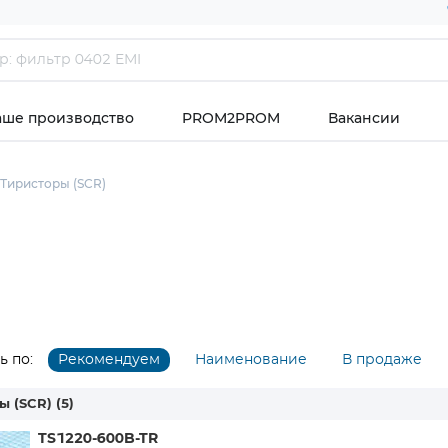
аше производство
PROM2PROM
Вакансии
Тиристоры (SCR)
 по:
Рекомендуем
Наименование
В продаже
ы (SCR)
(5)
TS1220-600B-TR