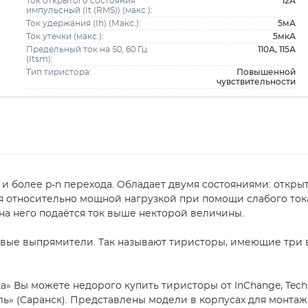
12А
Ток открытого состояния
импульсный (It (RMS)) (макс.):
5мА
Ток удержания (Ih) (Макс.):
5мкА
Ток утечки (макс.):
110А, 115А
Предельный ток на 50, 60 Гц
(Itsm):
Повышенной
Тип тиристора:
чувствительности
более p-n перехода. Обладает двумя состояниями: открыт
я относительно мощной нагрузкой при помощи слабого тока
а на него подаётся ток выше некторой величины.
мниевые выпрямители. Так называют тиристоры, имеющие три
Вы можете недорого купить тиристоры от InChange, TechSem
 (Саранск). Представлены модели в корпусах для монтажа к