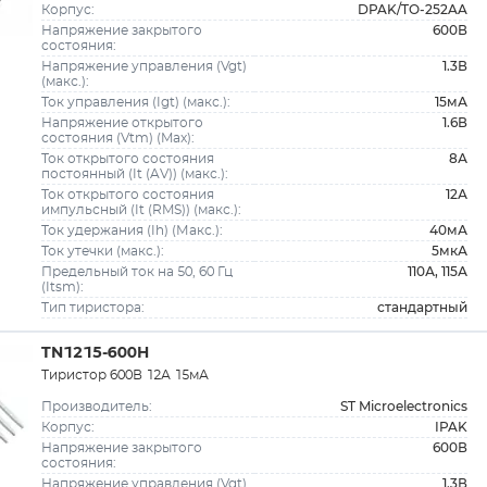
DPAK/TO-252AA
Корпус:
600В
Напряжение закрытого
состояния:
1.3В
Напряжение управления (Vgt)
(макс.):
15мА
Ток управления (Igt) (макс.):
1.6В
Напряжение открытого
состояния (Vtm) (Max):
8А
Ток открытого состояния
постоянный (It (AV)) (макс.):
12А
Ток открытого состояния
импульсный (It (RMS)) (макс.):
40мА
Ток удержания (Ih) (Макс.):
5мкА
Ток утечки (макс.):
110А, 115А
Предельный ток на 50, 60 Гц
(Itsm):
стандартный
Тип тиристора:
TN1215-600H
Тиристор 600В 12А 15мА
ST Microelectronics
Производитель:
IPAK
Корпус:
600В
Напряжение закрытого
состояния:
1.3В
Напряжение управления (Vgt)