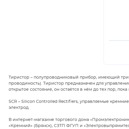
400А, 430А
(1)
460А, 480А
(2)
550А, 590А
(1)
120А, 126А
(1)
8А, 9А
(6)
70А, 73А
(9)
10А при 60Гц
(5)
500А при 50Гц
(3)
7А, 8А
(12)
Тиристор – полупроводниковый прибор, имеющий три и 
15А при 60Гц
(1)
проводимость). Тиристор предназначен для управлени
открытое состояние, он остаётся в нём до тех пор, пок
200А при 50Гц
(1)
63А, 60А
(1)
SCR – Silicon Controlled Rectifiers, управляемые кре
электрод.
900А, 970А
(1)
300А при 50Гц
(1)
В интернет-магазине торгового дома «Промэлектроника» 
120А, 125А
(1)
«Кремний» (Брянск), СЗТП ФГУП и «Электровыпрямитель»