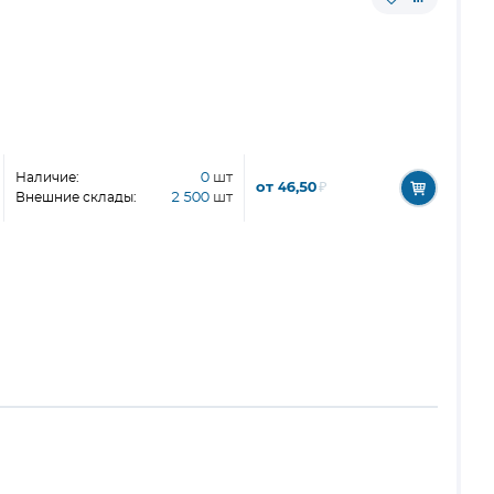
Наличие:
0
шт
от 46,50
₽
Внешние склады:
2 500
шт