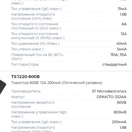
(макс.):
15мА
Ток управления (Igt) (макс.):
1.6В
Напряжение открытого
состояния (Vtm) (Max):
8А
Ток открытого состояния
постоянный (It (AV)) (макс.):
12А
Ток открытого состояния
импульсный (It (RMS)) (макс.):
40мА
Ток удержания (Ih) (Макс.):
5мкА
Ток утечки (макс.):
110А, 115А
Предельный ток на 50, 60 Гц
(Itsm):
стандартный
Тип тиристора:
TS1220-600B
Тиристор 600В 12А 200мкА (Логический уровень)
ST Microelectronics
Производитель:
DPAK/TO-252AA
Корпус:
600В
Напряжение закрытого
состояния:
800мВ
Напряжение управления (Vgt)
(макс.):
200мкА
Ток управления (Igt) (макс.):
1.6В
Напряжение открытого
состояния (Vtm) (Max):