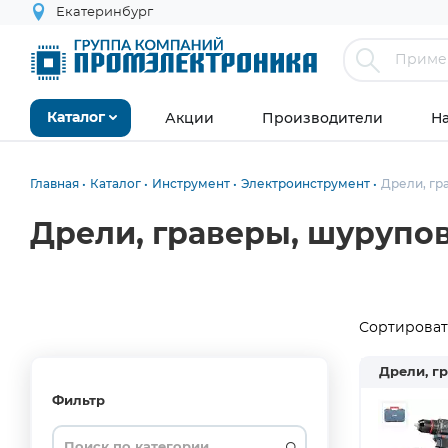
Екатеринбург
Акции
Производители
Н
Каталог
Главная
Каталог
Инструмент
Электроинструмент
Дрели, гр
Дрели, граверы, шурупо
Сортировать
Дрели, г
Фильтр
Dremel
(3)