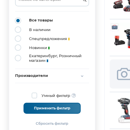
FIT
(3)
HiKOKI
(1)
Все товары
Kranz
(1)
Lisca
В наличии
(2)
No
Спецпредложения
Name
(3)
Новинки
Noyafa
(1)
Екатеринбург, Розничный
PATRIOT
(7)
магазин
Pro'sKit
(8)
Rexant
(3)
Производители
S-
Line
Estern
Умный фильтр
Electronics
(6)
TDM
ELECTRIC
Применить фильтр
(14)
Вихрь
(12)
ИНТЕРСКОЛ
(19)