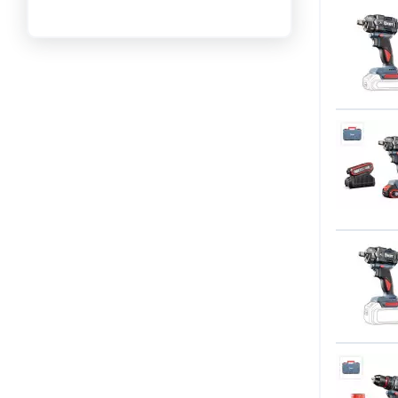
КВТ
(23)
Ресанта
(3)
Россия
(2)