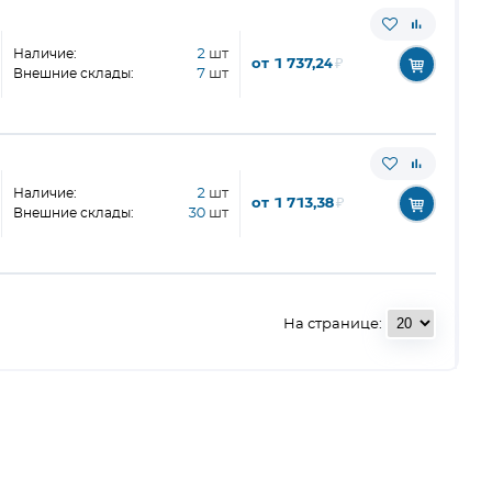
Наличие:
2
шт
от 1 737,24
₽
Внешние склады:
7
шт
Наличие:
2
шт
от 1 713,38
₽
Внешние склады:
30
шт
На странице: