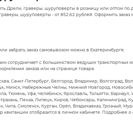
ть Дрели, граверы, шуруповерты в розницу или оптом по 
аверы, шуруповерты - от 852.62 рублей. Оформить заказ м
или забрать заказ самовывозом можно в Екатеринбурге.
зин сотрудничает с большинством ведущих транспортных ко
формлении заказа или на странице товара.
ква, Санкт-Петербург, Белгород, Владимир, Волгоград, Воло
цк, Минск, Набережные Челны, Нижний Новгород, Новосибирс
ула, Тюмень, Уфа, Челябинск, Ярославль, Тольятти, Барнаул,
трахань, Пенза, Липецк, Киров, Чебоксары, Калининград, Ку
, Чита, Смоленск, Курган, Орёл, Владикавказ, Грозный, Мур
 квитанции отобразится в личном кабинете. Подробнее о 