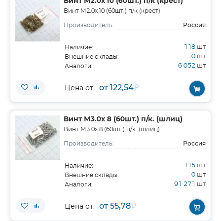
Винт М2.0х10 (60шт.) п/к (крест)
Винт М2.0х10 (60шт.) п/к (крест)
Россия
Производитель:
118
шт
Наличие:
0
шт
Внешние склады:
6 052
шт
Аналоги:
от 122,54
₽
Цена от:
Винт М3.0х 8 (60шт.) п/к. (шлиц)
Винт М3.0х 8 (60шт.) п/к. (шлиц)
Россия
Производитель:
115
шт
Наличие:
0
шт
Внешние склады:
91 271
шт
Аналоги:
от 55,78
₽
Цена от: