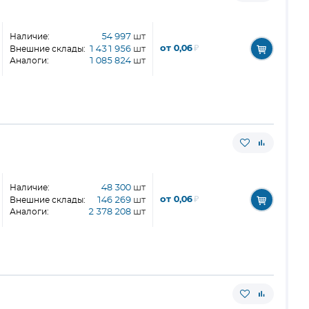
Наличие:
54 997
шт
от 0,06
₽
Внешние склады:
1 431 956
шт
Аналоги:
1 085 824
шт
Наличие:
48 300
шт
от 0,06
₽
Внешние склады:
146 269
шт
Аналоги:
2 378 208
шт