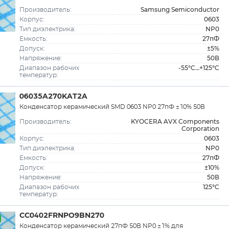
Samsung Semiconductor
Производитель:
0603
Корпус:
NP0
Тип диэлектрика:
27пФ
Емкость:
±5%
Допуск:
50В
Напряжение:
-55°C…+125°C
Диапазон рабочих
температур:
06035A270KAT2A
Конденсатор керамический SMD 0603 NP0 27пФ ±10% 50В
KYOCERA AVX Components
Производитель:
Corporation
0603
Корпус:
NP0
Тип диэлектрика:
27пФ
Емкость:
±10%
Допуск:
50В
Напряжение:
125°C
Диапазон рабочих
температур:
CC0402FRNPO9BN270
Конденсатор керамический 27пФ 50В NP0 ±1% для