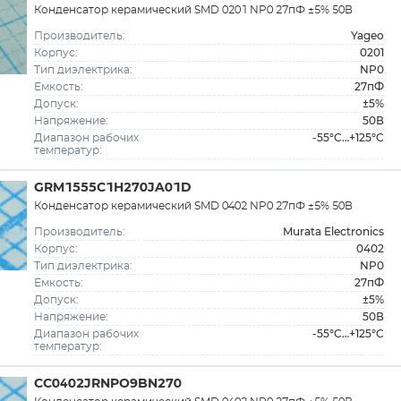
Конденсатор керамический SMD 0201 NP0 27пФ ±5% 50В
Yageo
Производитель:
0201
Корпус:
NP0
Тип диэлектрика:
27пФ
Емкость:
±5%
Допуск:
50В
Напряжение:
-55°C…+125°C
Диапазон рабочих
температур:
GRM1555C1H270JA01D
Конденсатор керамический SMD 0402 NP0 27пФ ±5% 50В
Murata Electronics
Производитель:
0402
Корпус:
NP0
Тип диэлектрика:
27пФ
Емкость:
±5%
Допуск:
50В
Напряжение:
-55°C…+125°C
Диапазон рабочих
температур:
CC0402JRNPO9BN270