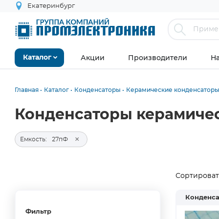
Екатеринбург
Акции
Производители
Н
Каталог
Главная
Каталог
Конденсаторы
Керамические конденсатор
Конденсаторы керамиче
×
Емкость:
27пФ
Сортировать
Конденса
Фильтр