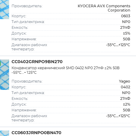
KYOCERA AVX Components
Производитель:
Corporation
0603
Корпус:
NP0
Тип диэлектрика:
27пФ
Емкость:
±5%
Допуск:
50В
Напряжение:
-55°C…+125°C
Диапазон рабочих
температур:
CC0402GRNPO9BN270
Конденсатор керамический SMD 0402 NP0 27пФ ±2% 50В
-55°C…+125°C
Yageo
Производитель:
0402
Корпус:
NP0
Тип диэлектрика:
27пФ
Емкость:
±2%
Допуск:
50В
Напряжение:
-55°C…+125°C
Диапазон рабочих
температур:
CC0603JRNPO0BN470