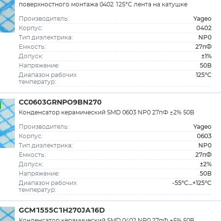
поверхностного монтажа 0402 125°С лента на катушке
Yageo
Производитель:
0402
Корпус:
NP0
Тип диэлектрика:
27пФ
Емкость:
±1%
Допуск:
50В
Напряжение:
125°C
Диапазон рабочих
температур:
CC0603GRNPO9BN270
Конденсатор керамический SMD 0603 NP0 27пФ ±2% 50В
Yageo
Производитель:
0603
Корпус:
NP0
Тип диэлектрика:
27пФ
Емкость:
±2%
Допуск:
50В
Напряжение:
-55°C…+125°C
Диапазон рабочих
температур:
GCM1555C1H270JA16D
Конденсатор керамический SMD 0402 NP0 27пФ ±5% 50В