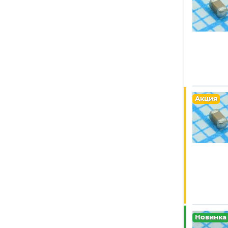
5600 пФ
(16)
(28)
0.1 мкФ
500В
(324)
(138)
33 мкФ
(4)
600В/630В
0.27 мкФ
(4)
(2)
630В
1200 пФ
(18)
(156)
0.15 мкФ
(19)
2000В
(2)
9.2 пФ
(1)
Акция
3000В
510 пФ
(2)
(1)
820 пФ
(25)
5.6 мкФ
(1)
1.4 пФ
(3)
620 пФ
(1)
110 пФ
(2)
2.2 пФ
(19)
6.3 пФ
(1)
Новинка
0.027 мкФ
(10)