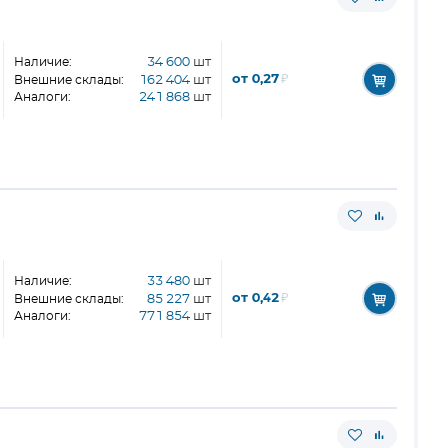
Наличие:
34 600
шт
от 0,27
₽
Внешние склады:
162 404
шт
Аналоги:
241 868
шт
Наличие:
33 480
шт
от 0,42
₽
Внешние склады:
85 227
шт
Аналоги:
771 854
шт