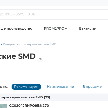
аше производство
PROM2PROM
Вакансии
ы
Конденсаторы керамические SMD
ские SMD
75
 по:
Рекомендуем
Наименование
В продаже
торы керамические SMD
(75)
CC0201JRNPO9BN270