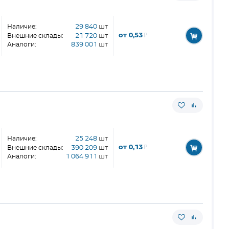
Наличие:
29 840
шт
от 0,53
₽
Внешние склады:
21 720
шт
Аналоги:
839 001
шт
Наличие:
25 248
шт
от 0,13
₽
Внешние склады:
390 209
шт
Аналоги:
1 064 911
шт