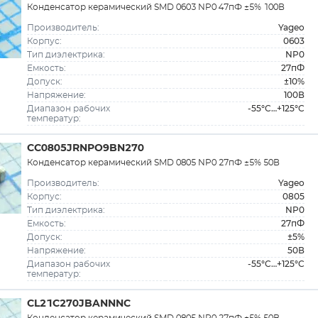
Конденсатор керамический SMD 0603 NP0 47пФ ±5% 100В
Yageo
Производитель:
0603
Корпус:
NP0
Тип диэлектрика:
27пФ
Емкость:
±10%
Допуск:
100В
Напряжение:
-55°C…+125°C
Диапазон рабочих
температур:
CC0805JRNPO9BN270
Конденсатор керамический SMD 0805 NP0 27пФ ±5% 50В
Yageo
Производитель:
0805
Корпус:
NP0
Тип диэлектрика:
27пФ
Емкость:
±5%
Допуск:
50В
Напряжение:
-55°C…+125°C
Диапазон рабочих
температур:
CL21C270JBANNNC