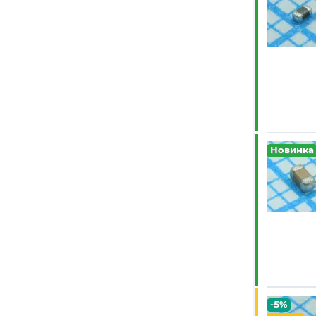
27 пФ
(35)
1.8 пФ
(13)
6.6 пФ
(1)
0.68 мкФ
(19)
0.022 мкФ
(88)
3.2 пФ
(1)
1.1 пФ
(11)
Новинка
43 пФ
(6)
0.068 мкФ
(23)
2.1 пФ
(2)
0.082 мкФ
(4)
0.22 мкФ
(103)
0.035 мкФ
(1)
0.7 пФ
(8)
3.5 пФ
(4)
-5%