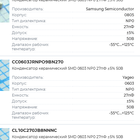
Конденсатор керамический SMD 0805 NP0 27пФ ±5% 50В
Samsung Semiconductor
Производитель:
0805
Корпус:
NP0
Тип диэлектрика:
27пФ
Емкость:
±5%
Допуск:
50В
Напряжение:
-55°C…+125°C
Диапазон рабочих
температур:
CC0603JRNPO9BN270
Конденсатор керамический SMD 0603 NP0 27пФ ±5% 50В
Yageo
Производитель:
0603
Корпус:
NP0
Тип диэлектрика:
27пФ
Емкость:
±5%
Допуск:
50В
Напряжение:
-55°C…+125°C
Диапазон рабочих
температур:
CL10C270JB8NNNC
Конденсатор керамический SMD 0603 NP0 27пФ ±5% 50В