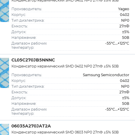
Конденсатор керамический SMD 0402 NP0 27пФ ±5% 50В
Yageo
Производитель:
0402
Корпус:
NP0
Тип диэлектрика:
27пФ
Емкость:
±5%
Допуск:
50В
Напряжение:
-55°C…+125°C
Диапазон рабочих
температур:
CL05C270JB5NNNC
Конденсатор керамический SMD 0402 NP0 27пФ ±5% 50В
Samsung Semiconductor
Производитель:
0402
Корпус:
NP0
Тип диэлектрика:
27пФ
Емкость:
±5%
Допуск:
50В
Напряжение:
-55°C…+125°C
Диапазон рабочих
температур:
06035A270JAT2A
Конденсатор керамический SMD 0603 NP0 27пФ ±5% 50В