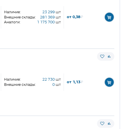
Наличие:
23 299
шт
от 0,38
₽
Внешние склады:
281 369
шт
Аналоги:
1 175 700
шт
Наличие:
22 730
шт
от 1,13
₽
Внешние склады:
0
шт