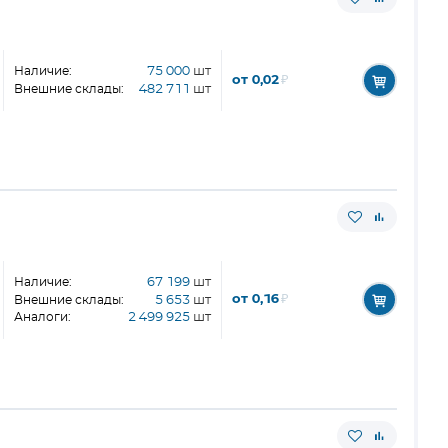
Наличие:
75 000
шт
от 0,02
₽
Внешние склады:
482 711
шт
Наличие:
67 199
шт
от 0,16
₽
Внешние склады:
5 653
шт
Аналоги:
2 499 925
шт