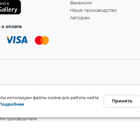
Вакансии
Наше производство
Авторам
к оплате
а!
Мы используем файлы cookie для работы сайта.
Принять
Подробнее
бличной офертой (ст. 437 ГК
 и комплект поставки без
те производителя.