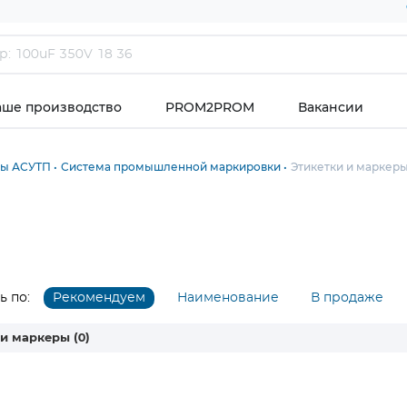
аше производство
PROM2PROM
Вакансии
ты АСУТП
Система промышленной маркировки
Этикетки и маркер
 по:
Рекомендуем
Наименование
В продаже
 и маркеры
(0)