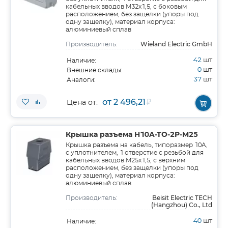
кабельных вводов M32x1,5, с боковым
расположением, без защелки (упоры под
одну защелку), материал корпуса:
алюминиевый сплав
Wieland Electric GmbH
Производитель:
42
шт
Наличие:
0
шт
Внешние склады:
37
шт
Аналоги:
от 2 496,21
₽
Цена от:
Крышка разъема H10A-TO-2P-M25
Крышка разъема на кабель, типоразмер 10A,
с уплотнителем, 1 отверстие с резьбой для
кабельных вводов M25x1,5, с верхним
расположением, без защелки (упоры под
одну защелку), материал корпуса:
алюминиевый сплав
Beisit Electric TECH
Производитель:
(Hangzhou) Co., Ltd
40
шт
Наличие: