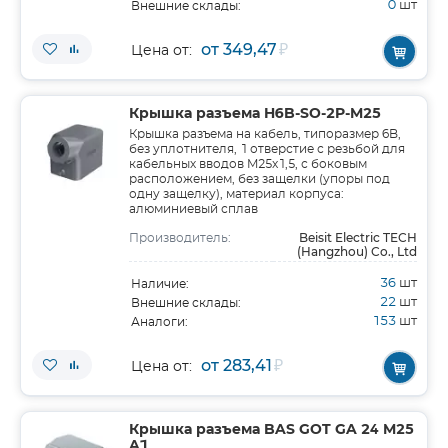
0
шт
Внешние склады:
от 349,47
₽
Цена от:
Крышка разъема H6B-SO-2P-M25
Крышка разъема на кабель, типоразмер 6B,
без уплотнителя, 1 отверстие с резьбой для
кабельных вводов M25x1,5, с боковым
расположением, без защелки (упоры под
одну защелку), материал корпуса:
алюминиевый сплав
Beisit Electric TECH
Производитель:
(Hangzhou) Co., Ltd
36
шт
Наличие:
22
шт
Внешние склады:
153
шт
Аналоги:
от 283,41
₽
Цена от:
Крышка разъема BAS GOT GA 24 M25
A1