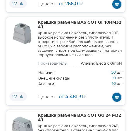
от 266,01
₽
Цена от:
Крышка разъема BAS GOT GI 10HM32
A1
Крышка разъема на кабель, типоразмер 10B,
высокое исполнение, без уплотнителя, 1
отверстие с резьбой для кабельных вводов
M32x1,5, с верхним расположением, без
защелки (упоры под одну защелку), материал
корпуса: алюминиевый сплав
Wieland Electric GmbH
Производитель:
50
шт
Наличие:
0
шт
Внешние склады:
10
шт
Аналоги:
от 4 481,31
₽
Цена от:
Крышка разъема BAS GOT GG 24 M32
A1
Крышка разъема на кабель, типоразмер 24B,
без уплотнителя, 1 отверстие с резьбой для