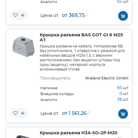
54
шт
Аналоги:
от 369,75
₽
Цена от:
Крышка разъема BAS GOT GI 6 M25
A1
Крышка разъема на кабель, типоразмер 6B,
без уплотнителя, 1 отверстие с резьбой для
кабельных вводов M25x1,5, с верхним
расположением, без защелки (упоры под
одну защелку), материал корпуса:
алюминиевый сплав
Wieland Electric GmbH
Производитель:
95
шт
Наличие:
0
шт
Внешние склады:
38
шт
Аналоги:
от 1 561,26
₽
Цена от:
Крышка разъема H3A-SO-2P-M20