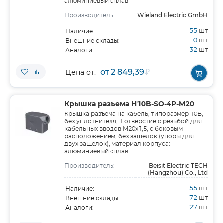
алюминиевый сплав
Wieland Electric GmbH
Производитель:
55
шт
Наличие:
0
шт
Внешние склады:
32
шт
Аналоги:
от 2 849,39
₽
Цена от:
Крышка разъема H10B-SO-4P-M20
Крышка разъема на кабель, типоразмер 10B,
без уплотнителя, 1 отверстие с резьбой для
кабельных вводов M20x1,5, с боковым
расположением, без защелок (упоры для
двух защелок), материал корпуса:
алюминиевый сплав
Beisit Electric TECH
Производитель:
(Hangzhou) Co., Ltd
55
шт
Наличие:
72
шт
Внешние склады:
27
шт
Аналоги: