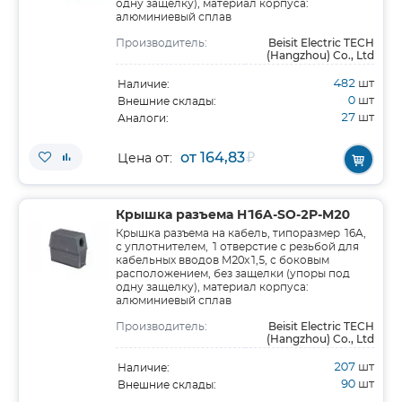
одну защелку), материал корпуса:
алюминиевый сплав
Beisit Electric TECH
Производитель:
(Hangzhou) Co., Ltd
482
шт
Наличие:
0
шт
Внешние склады:
27
шт
Аналоги:
от 164,83
₽
Цена от:
Крышка разъема H16A-SO-2P-M20
Крышка разъема на кабель, типоразмер 16A,
с уплотнителем, 1 отверстие с резьбой для
кабельных вводов M20x1,5, с боковым
расположением, без защелки (упоры под
одну защелку), материал корпуса:
алюминиевый сплав
Beisit Electric TECH
Производитель:
(Hangzhou) Co., Ltd
207
шт
Наличие:
90
шт
Внешние склады: