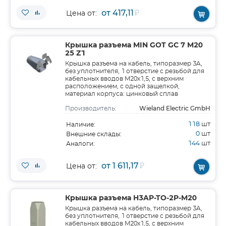
от 417,11
₽
Цена от:
Крышка разъема MIN GOT GC 7 M20
25 Z1
Крышка разъема на кабель, типоразмер 3A,
без уплотнителя, 1 отверстие с резьбой для
кабельных вводов M20x1,5, с верхним
расположением, с одной защелкой,
материал корпуса: цинковый сплав
Wieland Electric GmbH
Производитель:
118
шт
Наличие:
0
шт
Внешние склады:
144
шт
Аналоги:
от 1 611,17
₽
Цена от:
Крышка разъема H3AP-TO-2P-M20
Крышка разъема на кабель, типоразмер 3A,
без уплотнителя, 1 отверстие с резьбой для
кабельных вводов M20x1,5, с верхним