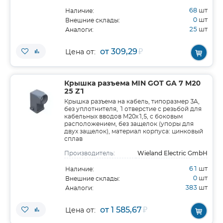
68
шт
Наличие:
0
шт
Внешние склады:
25
шт
Аналоги:
от 309,29
₽
Цена от:
Крышка разъема MIN GOT GA 7 M20
25 Z1
Крышка разъема на кабель, типоразмер 3A,
без уплотнителя, 1 отверстие с резьбой для
кабельных вводов M20x1,5, с боковым
расположением, без защелок (упоры для
двух защелок), материал корпуса: цинковый
сплав
Wieland Electric GmbH
Производитель:
61
шт
Наличие:
0
шт
Внешние склады:
383
шт
Аналоги:
от 1 585,67
₽
Цена от: