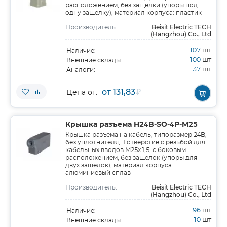
расположением, без защелки (упоры под
одну защелку), материал корпуса: пластик
Beisit Electric TECH
Производитель:
(Hangzhou) Co., Ltd
107
шт
Наличие:
100
шт
Внешние склады:
37
шт
Аналоги:
от 131,83
₽
Цена от:
Крышка разъема H24B-SO-4P-M25
Крышка разъема на кабель, типоразмер 24B,
без уплотнителя, 1 отверстие с резьбой для
кабельных вводов M25x1,5, с боковым
расположением, без защелок (упоры для
двух защелок), материал корпуса:
алюминиевый сплав
Beisit Electric TECH
Производитель:
(Hangzhou) Co., Ltd
96
шт
Наличие:
10
шт
Внешние склады: