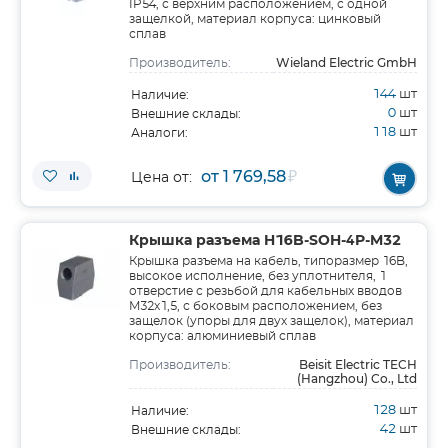
IP54, с верхним расположением, с одной
защелкой, материал корпуса: цинковый
сплав
Wieland Electric GmbH
Производитель:
144
шт
Наличие:
0
шт
Внешние склады:
118
шт
Аналоги:
от 1 769,58
₽
Цена от:
Крышка разъема H16B-SOH-4P-M32
Крышка разъема на кабель, типоразмер 16B,
высокое исполнение, без уплотнителя, 1
отверстие с резьбой для кабельных вводов
M32x1,5, с боковым расположением, без
защелок (упоры для двух защелок), материал
корпуса: алюминиевый сплав
Beisit Electric TECH
Производитель:
(Hangzhou) Co., Ltd
128
шт
Наличие:
42
шт
Внешние склады: