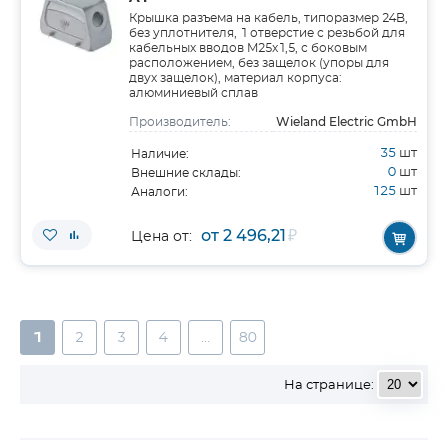
Крышка разъема на кабель, типоразмер 24B,
без уплотнителя, 1 отверстие с резьбой для
кабельных вводов M25x1,5, с боковым
расположением, без защелок (упоры для
двух защелок), материал корпуса:
алюминиевый сплав
Wieland Electric GmbH
Производитель:
35
шт
Наличие:
0
шт
Внешние склады:
125
шт
Аналоги:
от 2 496,21
₽
Цена от:
1
2
3
4
...
80
На странице: