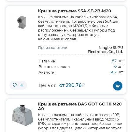
Крышка разъема S3A-SE-2B-M20
Крышка разъема на кабель, типоразмер 3A,
без уплотнителя, 1 отверстие с резьбой для
кабельных вводов M20x1,5, с боковым
расположением, без защелки (упоры под
одну защелку), материал корпуса:
алюминиевый сплав
Ningbo SUPU
Производитель:
Electronics Co., Ltd.
57
шт
Наличие:
0
шт
Внешние склады:
387
шт
Аналоги:
от 290,76
₽
Цена от:
Крышка разъема BAS GOT GC 10 M20
A0
Крышка разъема на кабель, типоразмер 10B,
без уплотнителя, 1 кабельный ввод M20x1,5,
IP54, с верхним расположением, без защелок
(упоры для двух защелок), материал корпуса: