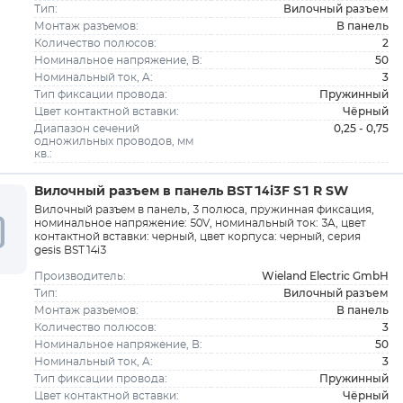
Вилочный разъем
Тип:
В панель
Монтаж разъемов:
2
Количество полюсов:
50
Номинальное напряжение, В:
3
Номинальный ток, A:
Пружинный
Тип фиксации провода:
Чёрный
Цвет контактной вставки:
0,25 - 0,75
Диапазон сечений
одножильных проводов, мм
кв.:
Вилочный разъем в панель BST14i3F S1 R SW
Вилочный разъем в панель, 3 полюса, пружинная фиксация,
номинальное напряжение: 50V, номинальный ток: 3A, цвет
контактной вставки: черный, цвет корпуса: черный, серия
gesis BST14i3
Wieland Electric GmbH
Производитель:
Вилочный разъем
Тип:
В панель
Монтаж разъемов:
3
Количество полюсов:
50
Номинальное напряжение, В:
3
Номинальный ток, A:
Пружинный
Тип фиксации провода:
Чёрный
Цвет контактной вставки: