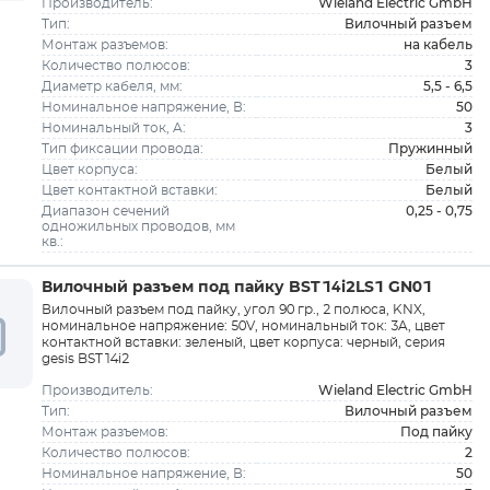
Wieland Electric GmbH
Производитель:
Вилочный разъем
Тип:
на кабель
Монтаж разъемов:
3
Количество полюсов:
5,5 - 6,5
Диаметр кабеля, мм:
50
Номинальное напряжение, В:
3
Номинальный ток, A:
Пружинный
Тип фиксации провода:
Белый
Цвет корпуса:
Белый
Цвет контактной вставки:
0,25 - 0,75
Диапазон сечений
одножильных проводов, мм
кв.:
Вилочный разъем под пайку BST14i2LS1 GN01
Вилочный разъем под пайку, угол 90 гр., 2 полюса, KNX,
номинальное напряжение: 50V, номинальный ток: 3A, цвет
контактной вставки: зеленый, цвет корпуса: черный, серия
gesis BST14i2
Wieland Electric GmbH
Производитель:
Вилочный разъем
Тип:
Под пайку
Монтаж разъемов:
2
Количество полюсов:
50
Номинальное напряжение, В: