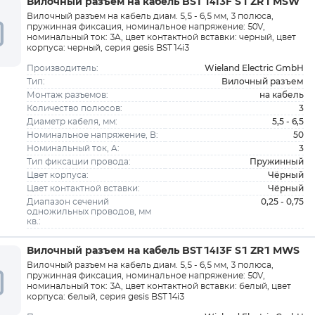
Вилочный разъем на кабель BST14I3F S1 ZR1 MSW
Вилочный разъем на кабель диам. 5,5 - 6,5 мм, 3 полюса,
пружинная фиксация, номинальное напряжение: 50V,
номинальный ток: 3A, цвет контактной вставки: черный, цвет
корпуса: черный, серия gesis BST14i3
Wieland Electric GmbH
Производитель:
Вилочный разъем
Тип:
на кабель
Монтаж разъемов:
3
Количество полюсов:
5,5 - 6,5
Диаметр кабеля, мм:
50
Номинальное напряжение, В:
3
Номинальный ток, A:
Пружинный
Тип фиксации провода:
Чёрный
Цвет корпуса:
Чёрный
Цвет контактной вставки:
0,25 - 0,75
Диапазон сечений
одножильных проводов, мм
кв.:
Вилочный разъем на кабель BST14I3F S1 ZR1 MWS
Вилочный разъем на кабель диам. 5,5 - 6,5 мм, 3 полюса,
пружинная фиксация, номинальное напряжение: 50V,
номинальный ток: 3A, цвет контактной вставки: белый, цвет
корпуса: белый, серия gesis BST14i3