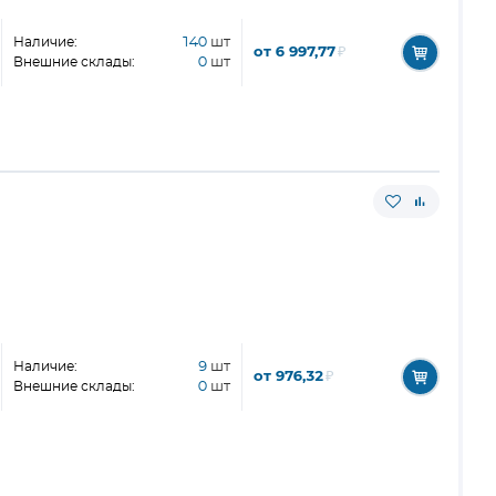
Наличие:
140
шт
от 6 997,77
₽
Внешние склады:
0
шт
Наличие:
9
шт
от 976,32
₽
Внешние склады:
0
шт