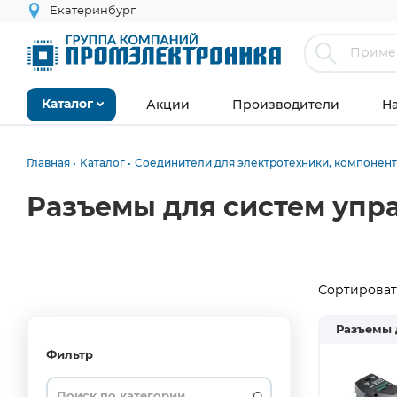
Екатеринбург
Акции
Производители
Н
Каталог
Главная
Каталог
Соединители для электротехники, компонен
Разъемы для систем управ
Сортировать
Разъемы 
Фильтр
Wieland
Заглушка
на
2
5,5
50
3
Пружинный
Чёрный
зеленый
0,25
2х0,5
2
Зеленый/
зеленый
1