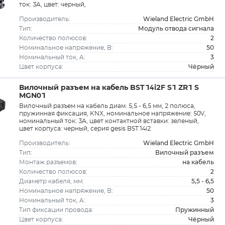
ток: 3A, цвет: черный,
Wieland Electric GmbH
Производитель:
Модуль отвода сигнала
Тип:
2
Количество полюсов:
50
Номинальное напряжение, В:
3
Номинальный ток, A:
Чёрный
Цвет корпуса:
Вилочный разъем на кабель BST14i2F S1 ZR1 S
MGN01
Вилочный разъем на кабель диам. 5,5 - 6,5 мм, 2 полюса,
пружинная фиксация, KNX, номинальное напряжение: 50V,
номинальный ток: 3A, цвет контактной вставки: зеленый,
цвет корпуса: черный, серия gesis BST14i2
Wieland Electric GmbH
Производитель:
Вилочный разъем
Тип:
на кабель
Монтаж разъемов:
2
Количество полюсов:
5,5 - 6,5
Диаметр кабеля, мм:
50
Номинальное напряжение, В:
3
Номинальный ток, A:
Пружинный
Тип фиксации провода:
Чёрный
Цвет корпуса: