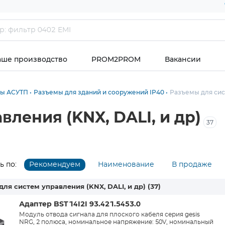
аше производство
PROM2PROM
Вакансии
ты АСУТП
Разъемы для зданий и сооружений IP40
Разъемы для сист
ления (KNX, DALI, и др)
37
 по:
Рекомендуем
Наименование
В продаже
для систем управления (KNX, DALI, и др)
(37)
Адаптер BST14I2I 93.421.5453.0
Модуль отвода сигнала для плоского кабеля серия gesis
NRG, 2 полюса, номинальное напряжение: 50V, номинальный