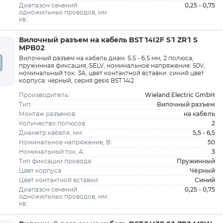
0,25 - 0,75
Диапазон сечений
одножильных проводов, мм
кв.:
Вилочный разъем на кабель BST14I2F S1 ZR1 S
MPB02
Вилочный разъем на кабель диам. 5,5 - 6,5 мм, 2 полюса,
пружинная фиксация, SELV, номинальное напряжение: 50V,
номинальный ток: 3A, цвет контактной вставки: синий цвет
корпуса: черный, серия gesis BST14i2
Wieland Electric GmbH
Производитель:
Вилочный разъем
Тип:
на кабель
Монтаж разъемов:
2
Количество полюсов:
5,5 - 6,5
Диаметр кабеля, мм:
50
Номинальное напряжение, В:
3
Номинальный ток, A:
Пружинный
Тип фиксации провода:
Чёрный
Цвет корпуса:
Синий
Цвет контактной вставки:
0,25 - 0,75
Диапазон сечений
одножильных проводов, мм
кв.: