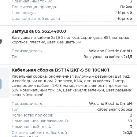
3
Номинальный ток, A:
Пайка
Тип фиксации провода:
Чёрный
Цвет корпуса:
Чёрный
Цвет контактной вставки:
Заглушка 05.562.4400.0
Заглушка на кабель 2x1,5 2 полюса, серии gesis BST, материал
корпуса: пластик, цвет: без цветный
Wieland Electric GmbH
Производитель:
Заглушка на кабель 2x1,5
Тип:
Кабельная сборка BST14I2KF-S 50 10GN01
Кабельная сборка, оконеченная вилочным разъемом BST14i2,
и свободным концом, 2 полюса, KNX, длина кабеля: 1 метр,
сечение жил кабеля: 2х0,5 мм.кв., номинальное напряжение:
50V, номинальный ток: 3А, цвет кабеля: зеленый, цвет разъема:
зеленый/черный
Wieland Electric GmbH
Производитель:
Кабельная сборка
Тип:
2
Количество полюсов:
50
Номинальное напряжение, В:
3
Номинальный ток, A:
2х0,5
Сечение кабеля в кабельной