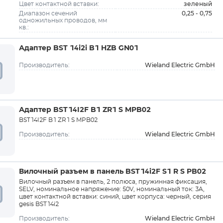
зеленый
Цвет контактной вставки:
0,25 - 0,75
Диапазон сечений
одножильных проводов, мм
кв.:
Адаптер BST 14i2i B1 HZB GN01
Wieland Electric GmbH
Производитель:
Адаптер BST14I2F B1 ZR1 S MPB02
BST14I2F B1 ZR1 S MPB02
Wieland Electric GmbH
Производитель:
Вилочный разъем в панель BST14i2F S1 R S PB02
Вилочный разъем в панель, 2 полюса, пружинная фиксация,
SELV, номинальное напряжение: 50V, номинальный ток: 3A,
цвет контактной вставки: синий, цвет корпуса: черный, серия
gesis BST14i2
Wieland Electric GmbH
Производитель: