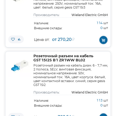
напряжение: 250V, номинальный ток: 16A,
цвет: белый, серия gesis GST15i3
Wieland Electric GmbH
Производитель:
114
шт
Наличие:
0
шт
Внешние склады:
от 270,20
₽
Цена от:
Розеточный разъем на кабель
GST15I2S B1 ZR1WW BL02
Розеточный разъем на кабель диам. 6 - 7,7 мм,
2 полюса, SELV, винтовая фиксация,
номинальное напряжение: 50V,
номинальный ток: 16A, цвет корпуса: белый,
цвет контактной вставки: синий, серия gesis
GST15i2
Wieland Electric GmbH
Производитель:
113
шт
Наличие:
0
шт
Внешние склады: