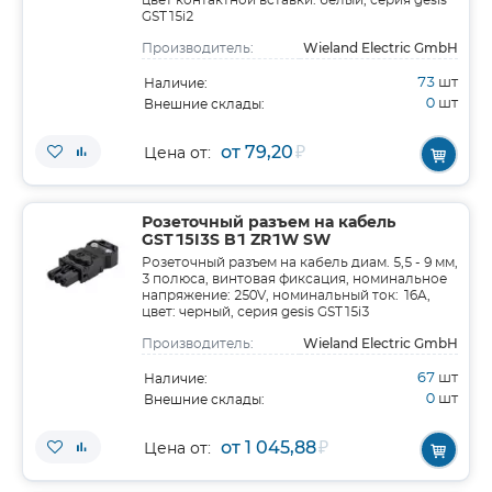
цвет контактной вставки: белый, серия gesis
GST15i2
Wieland Electric GmbH
Производитель:
73
шт
Наличие:
0
шт
Внешние склады:
от 79,20
₽
Цена от:
Розеточный разъем на кабель
GST15I3S B1 ZR1W SW
Розеточный разъем на кабель диам. 5,5 - 9 мм,
3 полюса, винтовая фиксация, номинальное
напряжение: 250V, номинальный ток: 16A,
цвет: черный, серия gesis GST15i3
Wieland Electric GmbH
Производитель:
67
шт
Наличие:
0
шт
Внешние склады:
от 1 045,88
₽
Цена от: