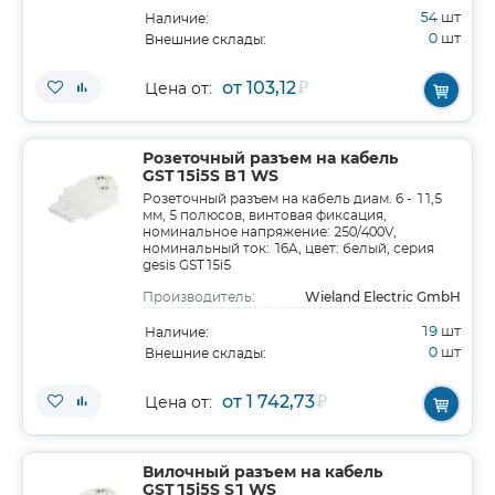
54
шт
Наличие:
0
шт
Внешние склады:
от 103,12
₽
Цена от:
Розеточный разъем на кабель
GST15i5S B1 WS
Розеточный разъем на кабель диам. 6 - 11,5
мм, 5 полюсов, винтовая фиксация,
номинальное напряжение: 250/400V,
номинальный ток: 16A, цвет: белый, серия
gesis GST15i5
Wieland Electric GmbH
Производитель:
19
шт
Наличие:
0
шт
Внешние склады:
от 1 742,73
₽
Цена от:
Вилочный разъем на кабель
GST15i5S S1 WS