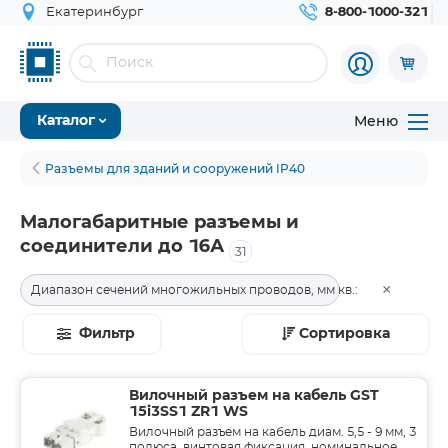
Екатеринбург
8-800-1000-321
Меню
Каталог
Разъемы для зданий и сооружений IP40
Малогабаритные разъемы и
соединители до 16А
31
×
Диапазон сечений многожильных проводов, мм кв.:
0,5 - 2,5
Фильтр
Сортировка
Вилочный разъем на кабель GST
15i3SS1 ZR1 WS
Вилочный разъем на кабель диам. 5,5 - 9 мм, 3
полюса, винтовая фиксация, номинальное