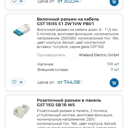
от 302,54
₽
Цена от:
Вилочный разъем на кабель
GST15I5S S1 ZW1VW PB01
Вилочный разъем на кабель диам. 6 - 11,5 мм,
5 полюсов, винтовая фиксация, номинальное
напряжение: 250/400V, номинальный ток: 16A,
цвет корпуса: белый, цвет контактной
вставки: голубой, серия gesis GST15i5
Wieland Electric GmbH
Производитель:
100
шт
Наличие:
0
шт
Внешние склады:
от 744,08
₽
Цена от:
Розеточный разъем в панель
GST15i2 SB1R WS
Розеточный разъем в панель, 2 полюса,
углубленный монтаж, винтовая фиксация,
номинальное напряжение: 250V,
номинальный ток: 16A, цвет корпуса: белый,