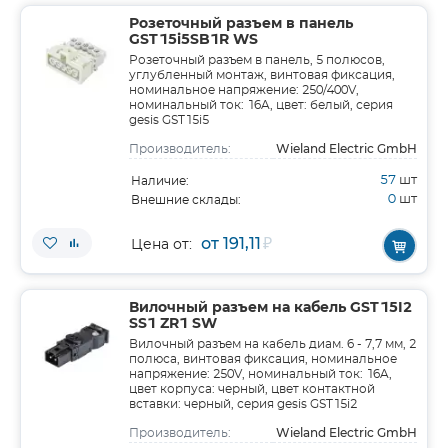
Розеточный разъем в панель
GST15i5SB1R WS
Розеточный разъем в панель, 5 полюсов,
углубленный монтаж, винтовая фиксация,
номинальное напряжение: 250/400V,
номинальный ток: 16A, цвет: белый, серия
gesis GST15i5
Wieland Electric GmbH
Производитель:
57
шт
Наличие:
0
шт
Внешние склады:
от 191,11
₽
Цена от:
Вилочный разъем на кабель GST15I2
SS1 ZR1 SW
Вилочный разъем на кабель диам. 6 - 7,7 мм, 2
полюса, винтовая фиксация, номинальное
напряжение: 250V, номинальный ток: 16A,
цвет корпуса: черный, цвет контактной
вставки: черный, серия gesis GST15i2
Wieland Electric GmbH
Производитель: