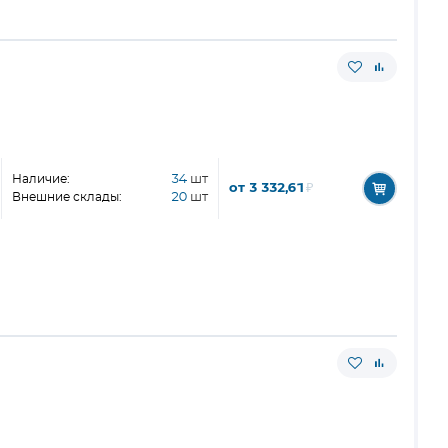
Наличие:
34
шт
от 3 332,61
₽
Внешние склады:
20
шт