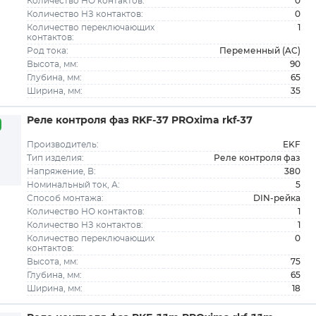
0
Количество НО контактов:
0
Количество НЗ контактов:
1
Количество переключающих
контактов:
Переменный (AC)
Род тока:
90
Высота, мм:
65
Глубина, мм:
35
Ширина, мм:
Реле контроля фаз RKF-37 PROxima rkf-37
EKF
Производитель:
Реле контроля фаз
Тип изделия:
380
Напряжение, В:
5
Номинальный ток, А:
DIN-рейка
Способ монтажа:
1
Количество НО контактов:
1
Количество НЗ контактов:
0
Количество переключающих
контактов:
75
Высота, мм:
65
Глубина, мм:
18
Ширина, мм: