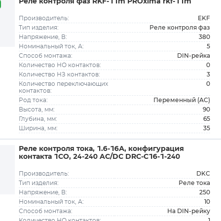
Реле контроля фаз RKF-11m PROxima rkf-11m
EKF
Производитель:
Реле контроля фаз
Тип изделия:
380
Напряжение, В:
5
Номинальный ток, А:
DIN-рейка
Способ монтажа:
0
Количество НО контактов:
3
Количество НЗ контактов:
0
Количество переключающих
контактов:
Переменный (AC)
Род тока:
90
Высота, мм:
65
Глубина, мм:
35
Ширина, мм:
Реле контроля тока, 1.6-16А, конфигурация
контакта 1CO, 24-240 AC/DC DRC-C16-1-240
DKC
Производитель:
Реле тока
Тип изделия:
250
Напряжение, В:
10
Номинальный ток, А:
На DIN-рейку
Способ монтажа:
1
Количество НО контактов: