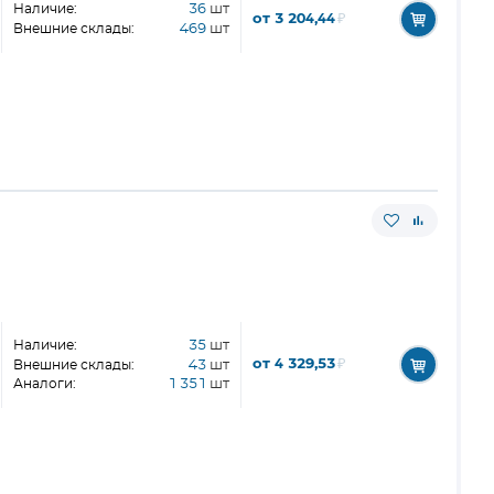
Наличие:
36
шт
от 3 204,44
₽
Внешние склады:
469
шт
Наличие:
35
шт
от 4 329,53
₽
Внешние склады:
43
шт
Аналоги:
1 351
шт