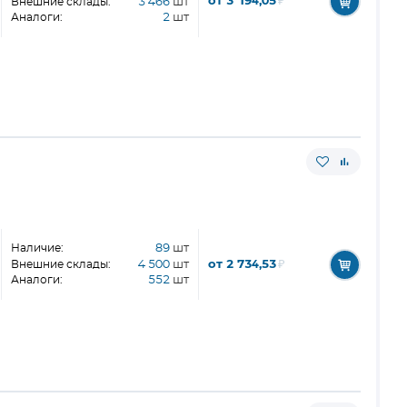
от 3 194,05
₽
Внешние склады:
3 466
шт
Аналоги:
2
шт
Наличие:
89
шт
от 2 734,53
₽
Внешние склады:
4 500
шт
Аналоги:
552
шт