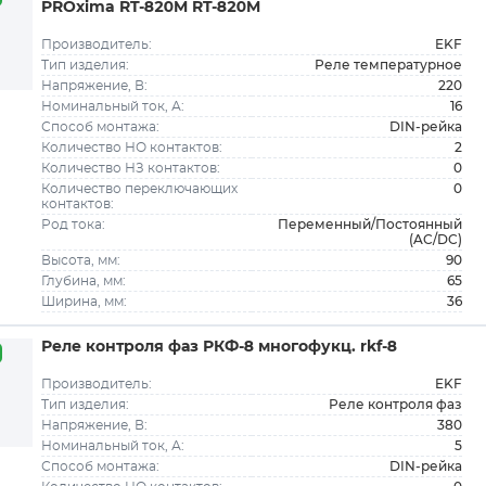
PROxima RT-820M RT-820M
EKF
Производитель:
Реле температурное
Тип изделия:
220
Напряжение, В:
16
Номинальный ток, А:
DIN-рейка
Способ монтажа:
2
Количество НО контактов:
0
Количество НЗ контактов:
0
Количество переключающих
контактов:
Переменный/Постоянный
Род тока:
(AC/DC)
90
Высота, мм:
65
Глубина, мм:
36
Ширина, мм:
Реле контроля фаз РКФ-8 многофукц. rkf-8
EKF
Производитель:
Реле контроля фаз
Тип изделия:
380
Напряжение, В:
5
Номинальный ток, А:
DIN-рейка
Способ монтажа: