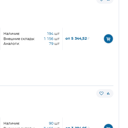
Наличие:
194
шт
от 5 344,52
₽
Внешние склады:
1 156
шт
Аналоги:
79
шт
Наличие:
90
шт