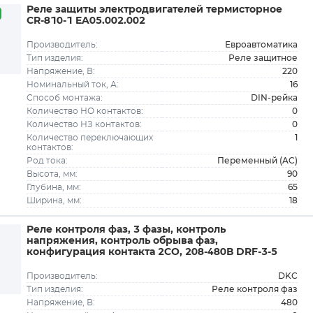
Реле защиты электродвигателей термисторное
CR-810-1 EA05.002.002
Евроавтоматика
Производитель:
Реле защитное
Тип изделия:
220
Напряжение, В:
16
Номинальный ток, А:
DIN-рейка
Способ монтажа:
0
Количество НО контактов:
0
Количество НЗ контактов:
1
Количество переключающих
контактов:
Переменный (AC)
Род тока:
90
Высота, мм:
65
Глубина, мм:
18
Ширина, мм:
Реле контроля фаз, 3 фазы, контроль
напряжения, контроль обрыва фаз,
конфигурация контакта 2CO, 208-480В DRF-3-5
DKC
Производитель:
Реле контроля фаз
Тип изделия:
480
Напряжение, В: