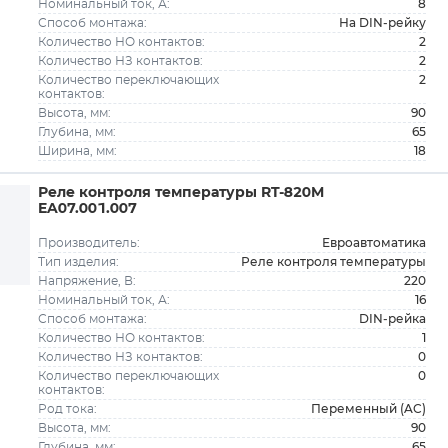
8
Номинальный ток, А:
На DIN-рейку
Способ монтажа:
2
Количество НО контактов:
2
Количество НЗ контактов:
2
Количество переключающих
контактов:
90
Высота, мм:
65
Глубина, мм:
18
Ширина, мм:
Реле контроля температуры RT-820M
EA07.001.007
Евроавтоматика
Производитель:
Реле контроля температуры
Тип изделия:
220
Напряжение, В:
16
Номинальный ток, А:
DIN-рейка
Способ монтажа:
1
Количество НО контактов:
0
Количество НЗ контактов:
0
Количество переключающих
контактов:
Переменный (AC)
Род тока:
90
Высота, мм:
65
Глубина, мм: