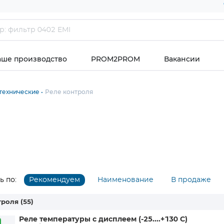
аше производство
PROM2PROM
Вакансии
технические
Реле контроля
 по:
Рекомендуем
Наименование
В продаже
троля
(55)
Реле температуры с дисплеем (-25....+130 С)