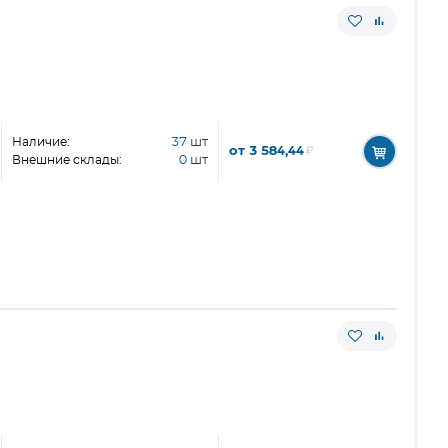
Наличие:
37
шт
от 3 584,44
₽
Внешние склады:
0
шт