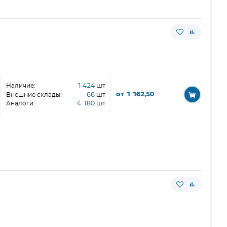
Наличие:
1 424
шт
от 1 162,50
₽
Внешние склады:
66
шт
Аналоги:
4 180
шт