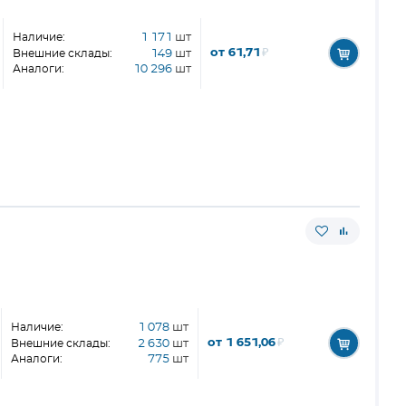
Наличие:
1 171
шт
от 61,71
₽
Внешние склады:
149
шт
Аналоги:
10 296
шт
Наличие:
1 078
шт
от 1 651,06
₽
Внешние склады:
2 630
шт
Аналоги:
775
шт