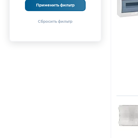
(30)
Применить фильтр
Hyperline
(6)
IEK
(689)
ITK
(164)
Kranz
(12)
Legrand
(7)
Lezard
(2)
Makel
(15)
Navigator
(2)
No
name
(1)
NTSS
(1)