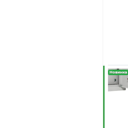
(2)
ЦМО
(3)
Электроспектр
(9)
Электротехник
(17)
Электрофидер
(11)
Энергомера
(3)
Эра
Новинка
(223)
ЭТК
(2)