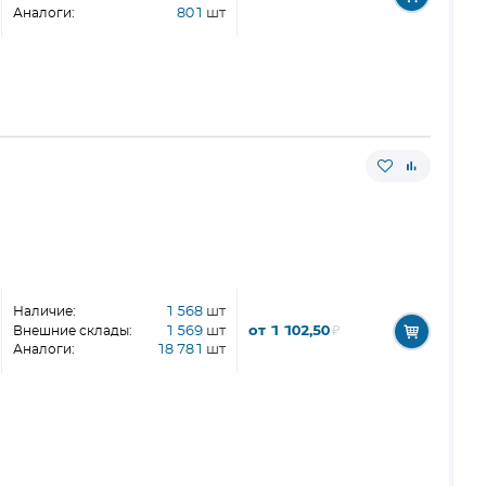
Аналоги:
801
шт
Наличие:
1 568
шт
от 1 102,50
₽
Внешние склады:
1 569
шт
Аналоги:
18 781
шт