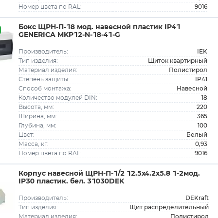
9016
Номер цвета по RAL:
Бокс ЩРН-П-18 мод. навесной пластик IP41
GENERICA MKP12-N-18-41-G
IEK
Производитель:
Щиток квартирный
Тип изделия:
Полистирол
Материал изделия:
IP41
Степень защиты:
Навесной
Способ монтажа:
18
Количество модулей DIN:
220
Высота, мм:
365
Ширина, мм:
100
Глубина, мм:
Белый
Цвет:
0,93
Масса, кг:
9016
Номер цвета по RAL:
Корпус навесной ЩРН-П-1/2 12.5х4.2х5.8 1-2мод.
IP30 пластик. бел. 31030DEK
DEKraft
Производитель:
Щит распределительный
Тип изделия:
Полистирол
Материал изделия: