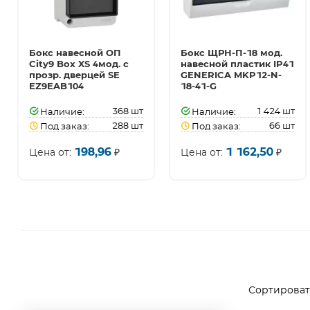
Бокс навесной ОП
Бокс ЩРН-П-18 мод.
City9 Box XS 4мод. с
навесной пластик IP41
прозр. дверцей SE
GENERICA MKP12-N-
EZ9EAB104
18-41-G
368
шт
1 424
шт
Наличие:
Наличие:
288
шт
66
шт
Под заказ:
Под заказ:
198,96
1 162,50
Цена от:
₽
Цена от:
₽
Сортировать