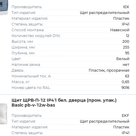
IEK
Производитель:
Щит распределительный
Тип изделия:
Пластик
Материал изделия:
IP41
Степень защиты:
Навесной
Способ монтажа:
12
Количество модулей DIN:
200
Высота, мм:
255
Ширина, мм:
95
Глубина, мм:
Белый
Цвет:
нет
Наличие замка:
Пластик, прозрачная
Дверь:
63
Номинальный ток, А:
0,65
Масса, кг:
9016
Номер цвета по RAL:
Щит ЩРВ-П-12 IP41 бел. дверца (пром. упак.)
Basic pb-v-12w-bas
EKF
Производитель:
Щит распределительный
Тип изделия:
Пластик
Материал изделия:
IP41
Степень защиты: