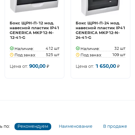
Бокс ЩРН-П-12 мод.
Бокс ЩРН-П-24 мод.
навесной пластик IP41
навесной пластик IP41
GENERICA MKP12-N-
GENERICA MKP12-N-
12-41-G
24-41-G
412
шт
32
шт
Наличие:
Наличие:
525
шт
109
шт
Под заказ:
Под заказ:
900,00
1 650,00
Цена от:
₽
Цена от:
₽
 по:
Рекомендуем
Наименование
В продаже