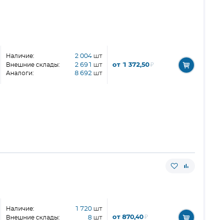
Наличие:
2 004
шт
от 1 372,50
₽
Внешние склады:
2 691
шт
Аналоги:
8 692
шт
Наличие:
1 720
шт
от 870,40
₽
Внешние склады:
8
шт