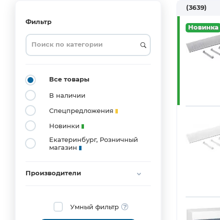
(3639)
Фильтр
Новинка
ABB
Group
(29)
Cabeus
(2)
Все товары
CHINT
Electric
В наличии
Co.,
Ltd.
Спецпредложения
(67)
Новинки
DEKraft
(115)
Екатеринбург, Розничный
магазин
DKC
(805)
EKF
Производители
(560)
Elbox
(1)
Умный фильтр
GENERICA