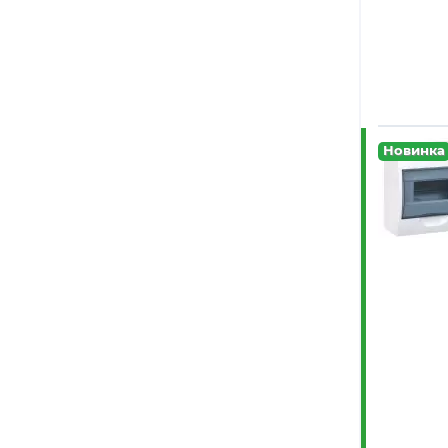
OBO
Bettermann
(1)
Rexant
(34)
Ruvinil
(34)
Новинка
Schneider
Electric
(20)
SNR
(1)
Systeme
Electric
(27)
TDM
ELECTRIC
(423)
VARTON
(1)
WESTER
(1)