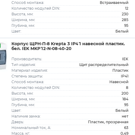
Встраиваемый
Способ монтажа:
12
Количество модулей DIN:
230
Высота, мм:
285
Ширина, мм:
95
Глубина, мм:
Белый
Цвет:
Корпус ЩРН-П-8 Krepta 3 IP41 навесной пластик.
бел. IEK MKP12-N-08-40-20
IEK
Производитель:
Щит распределительный
Тип изделия:
Пластик
Материал изделия:
IP41
Степень защиты:
Навесной
Способ монтажа:
8
Количество модулей DIN:
200
Высота, мм:
184
Ширина, мм:
95
Глубина, мм:
Белый
Цвет:
нет
Наличие замка:
Пластик, прозрачная
Дверь:
63
Номинальный ток, А:
0,49
Масса, кг: