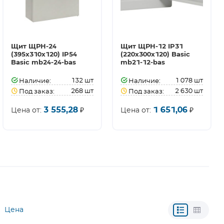
Щит ЩРН-24
Щит ЩРН-12 IP31
(395х310х120) IP54
(220х300х120) Basic
Basic mb24-24-bas
mb21-12-bas
132
шт
1 078
шт
Наличие:
Наличие:
268
шт
2 630
шт
Под заказ:
Под заказ:
3 555,28
1 651,06
Цена от:
₽
Цена от:
₽
Цена