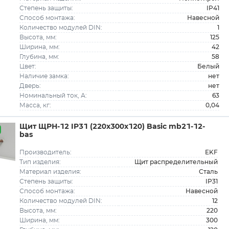
IP41
Степень защиты:
Навесной
Способ монтажа:
1
Количество модулей DIN:
125
Высота, мм:
42
Ширина, мм:
58
Глубина, мм:
Белый
Цвет:
нет
Наличие замка:
нет
Дверь:
63
Номинальный ток, А:
0,04
Масса, кг:
Щит ЩРН-12 IP31 (220х300х120) Basic mb21-12-
bas
EKF
Производитель:
Щит распределительный
Тип изделия:
Сталь
Материал изделия:
IP31
Степень защиты:
Навесной
Способ монтажа:
12
Количество модулей DIN:
220
Высота, мм:
300
Ширина, мм: