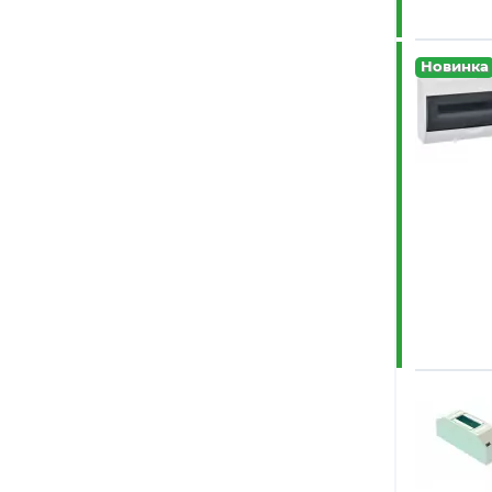
WRline
(2)
«Торгово-
Новинка
Промышленная
Компания
«Электроспециндустрия»
(4)
Гефест
(1)
Завод
Энергия
(10)
КОНТАКТОР(группа
Legrand)
(1)
КЭАЗ
(87)
Провенто
(201)
УЗОЛА
(13)
Хомов
электро