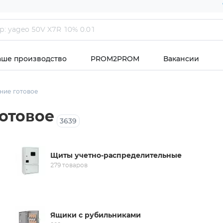
аше производство
PROM2PROM
Вакансии
ние готовое
отовое
3639
Щиты учетно-распределительные
279 товаров
Ящики с рубильниками