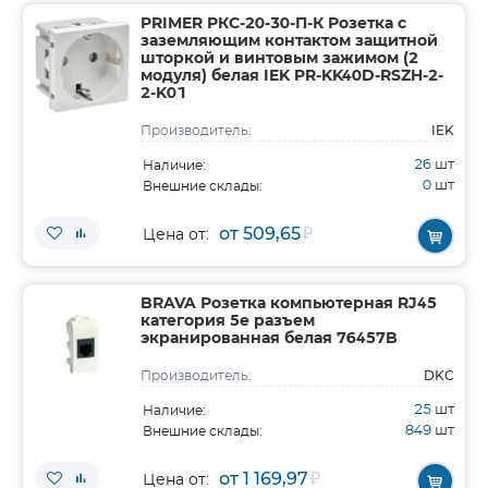
PRIMER РКС-20-30-П-К Розетка с
заземляющим контактом защитной
шторкой и винтовым зажимом (2
модуля) белая IEK PR-KK40D-RSZH-2-
2-K01
IEK
Производитель:
26
шт
Наличие:
0
шт
Внешние склады:
от 509,65
₽
Цена от:
BRAVA Розетка компьютерная RJ45
категория 5е разъем
экранированная белая 76457B
DKC
Производитель:
25
шт
Наличие:
849
шт
Внешние склады:
от 1 169,97
₽
Цена от: