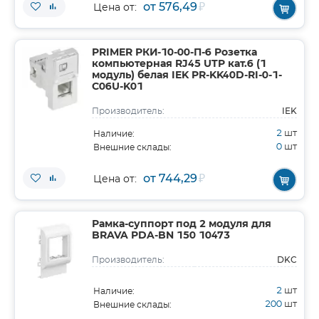
от 576,49
₽
Цена от:
PRIMER РКИ-10-00-П-6 Розетка
компьютерная RJ45 UTP кат.6 (1
модуль) белая IEK PR-KK40D-RI-0-1-
C06U-K01
IEK
Производитель:
2
шт
Наличие:
0
шт
Внешние склады:
от 744,29
₽
Цена от:
Рамка-суппорт под 2 модуля для
BRAVA PDA-BN 150 10473
DKC
Производитель:
2
шт
Наличие:
200
шт
Внешние склады: