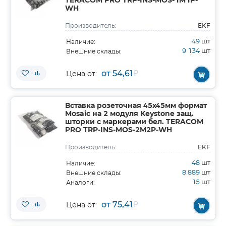
TERACOM PRO TRP-INS-MOS-1M1P-
WH
EKF
Производитель:
49
шт
Наличие:
9 134
шт
Внешние склады:
от 54,61
₽
Цена от:
Вставка розеточная 45х45мм формат
Mosaic на 2 модуля Keystone защ.
шторки с маркерами бел. TERACOM
PRO TRP-INS-MOS-2M2P-WH
EKF
Производитель:
48
шт
Наличие:
8 889
шт
Внешние склады:
15
шт
Аналоги:
от 75,41
₽
Цена от: