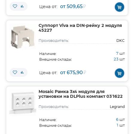
от 509,65
₽
Цена от:
Суппорт Viva на DIN-рейку 2 модуля
45227
DKC
Производитель:
7
шт
Наличие:
23
шт
Внешние склады:
от 675,90
₽
Цена от:
Mosaic Рамка 3х4 модуля для
установки на DLPlus компакт 031622
Legrand
Производитель:
6
шт
Наличие:
1
шт
Внешние склады: