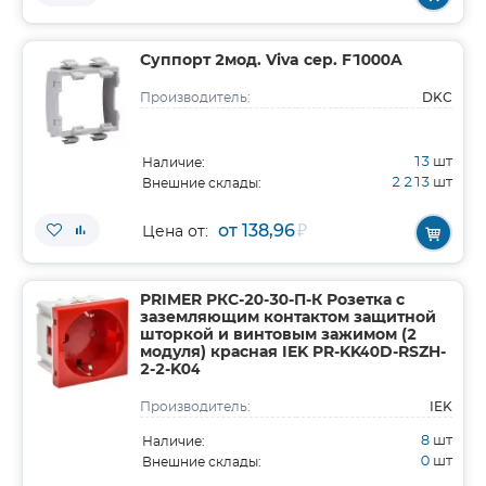
Суппорт 2мод. Viva сер. F1000A
DKC
Производитель:
13
шт
Наличие:
2 213
шт
Внешние склады:
от 138,96
₽
Цена от:
PRIMER РКС-20-30-П-К Розетка с
заземляющим контактом защитной
шторкой и винтовым зажимом (2
модуля) красная IEK PR-KK40D-RSZH-
2-2-K04
IEK
Производитель:
8
шт
Наличие:
0
шт
Внешние склады: