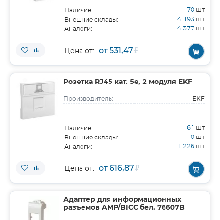
70
шт
Наличие:
4 193
шт
Внешние склады:
4 377
шт
Аналоги:
от 531,47
₽
Цена от:
Розетка RJ45 кат. 5e, 2 модуля EKF
EKF
Производитель:
61
шт
Наличие:
0
шт
Внешние склады:
1 226
шт
Аналоги:
от 616,87
₽
Цена от:
Адаптер для информационных
разъемов AMP/BICC бел. 76607B