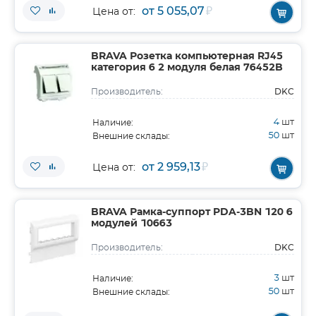
от 5 055,07
₽
Цена от:
BRAVA Розетка компьютерная RJ45
категория 6 2 модуля белая 76452B
DKC
Производитель:
4
шт
Наличие:
50
шт
Внешние склады:
от 2 959,13
₽
Цена от:
BRAVA Рамка-суппорт PDA-3BN 120 6
модулей 10663
DKC
Производитель:
3
шт
Наличие:
50
шт
Внешние склады: