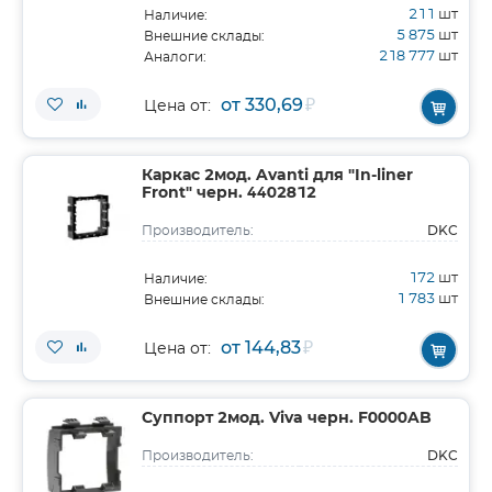
211
шт
Наличие:
5 875
шт
Внешние склады:
218 777
шт
Аналоги:
от 330,69
₽
Цена от:
Каркас 2мод. Avanti для "In-liner
Front" черн. 4402812
DKC
Производитель:
172
шт
Наличие:
1 783
шт
Внешние склады:
от 144,83
₽
Цена от:
Суппорт 2мод. Viva черн. F0000AB
DKC
Производитель: