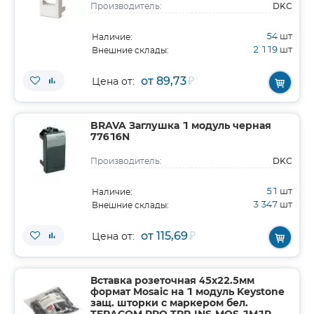
DKC
Производитель:
54
шт
Наличие:
2 119
шт
Внешние склады:
от 89,73
₽
Цена от:
BRAVA Заглушка 1 модуль черная
77616N
DKC
Производитель:
51
шт
Наличие:
3 347
шт
Внешние склады:
от 115,69
₽
Цена от:
Вставка розеточная 45х22.5мм
формат Mosaic на 1 модуль Keystone
защ. шторки с маркером бел.