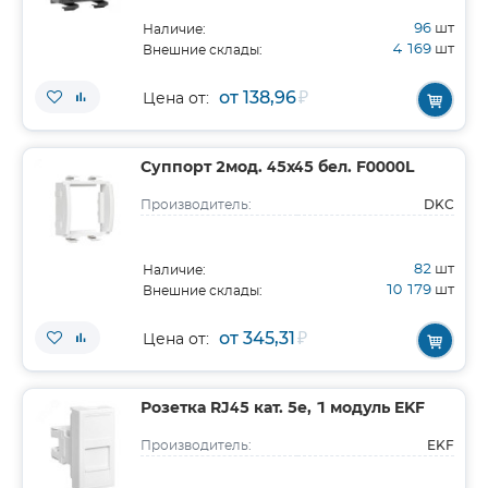
96
шт
Наличие:
4 169
шт
Внешние склады:
от 138,96
₽
Цена от:
Суппорт 2мод. 45х45 бел. F0000L
DKC
Производитель:
82
шт
Наличие:
10 179
шт
Внешние склады:
от 345,31
₽
Цена от:
Розетка RJ45 кат. 5e, 1 модуль EKF
EKF
Производитель: