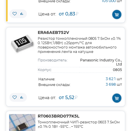
105 000
шт
Внешние склады:
от 0,83
₽
Цена от:
ERA6AEB752V
Резистор тонкопленочный 0805 7.5кОм ±0.1%
0.125Вт(1/8Вт) ±25ppm/°C для
поверхностного монтажа автомобильного
применения лента на катушке
Panasonic Industry Co.,
Производитель:
Ltd
0805
Корпус:
3 621
шт
Наличие:
3 698
шт
Внешние склады:
от 5,52
₽
Цена от:
RT0603BRD077K5L
Тонкопленочный ЧИП-резистор 0603 7.5кОм
±0.1% 0.1Вт -55°С...+155°С