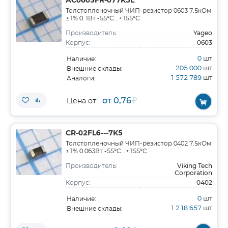
AC0603FR-077K5L
Толстопленочный ЧИП-резистор 0603 7.5кОм
±1% 0.1Вт -55°С...+155°С
Yageo
Производитель:
0603
Корпус:
0
шт
Наличие:
205 000
шт
Внешние склады:
1 572 789
шт
Аналоги:
от 0,76
₽
Цена от:
CR-02FL6---7K5
Толстопленочный ЧИП-резистор 0402 7.5кОм
±1% 0.063Вт -55°C...+155°C
Viking Tech
Производитель:
Corporation
0402
Корпус:
0
шт
Наличие:
1 218 657
шт
Внешние склады: