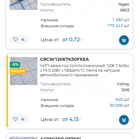
Yageo
Производитель:
0603
Корпус:
1 260
шт
Наличие:
175 243
шт
Внешние склады:
от 0,72
₽
Цена от:
CRCW12067K50FKEA
-5%
ЧИП-резистор толстопленочный 1206 7.5кОм
±1% 0.25Вт ±100ppm/°C лента на катушке
Акция
автомобильного применения
Vishay
Производитель:
1206
Корпус:
540
шт
Наличие:
30 000
шт
Внешние склады:
от 4,13
₽
Цена от: