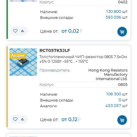
0402
Корпус:
130 800
шт
Наличие:
593 056
шт
Внешние склады:
от 0,02
₽
Цена от:
RCT057K5JLF
Акция
Толстопленочный ЧИП-резистор 0805 7.5кОм
±5% 0.125Вт -55°С...+155°С
Hong Kong Resistors
Производитель:
Manufactory
International Ltd.
0805
Корпус:
108 300
шт
Наличие:
0
шт
Внешние склады:
453 057
шт
Аналоги:
от 0,12
₽
Цена от: