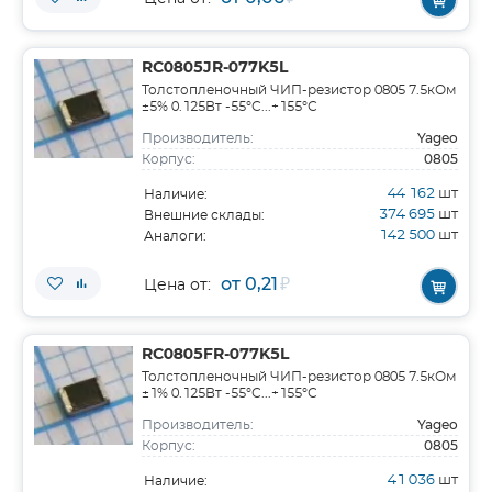
RC0805JR-077K5L
Толстопленочный ЧИП-резистор 0805 7.5кОм
±5% 0.125Вт -55°С...+155°С
Yageo
Производитель:
0805
Корпус:
44 162
шт
Наличие:
374 695
шт
Внешние склады:
142 500
шт
Аналоги:
от 0,21
₽
Цена от:
RC0805FR-077K5L
Толстопленочный ЧИП-резистор 0805 7.5кОм
±1% 0.125Вт -55°С...+155°С
Yageo
Производитель:
0805
Корпус:
41 036
шт
Наличие: