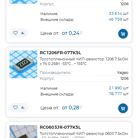
1206
Корпус:
33 614
шт
Наличие:
46 759
шт
Внешние склады:
от 0,24
₽
Цена от:
RC1206FR-077K5L
Толстопленочный ЧИП-резистор 1206 7.5кОм
±1% 0.25Вт -55°С...+155°С
Yageo
Производитель:
1206
Корпус:
21 990
шт
Наличие:
78 777
шт
Внешние склады:
от 0,28
₽
Цена от:
RC0603JR-077K5L
Толстопленочный ЧИП-резистор 0603 7.5кОм