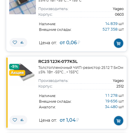
±5% 0.1Вт -55°С...+155°С
Yageo
Производитель:
0603
Корпус:
14 839
шт
Наличие:
527 358
шт
Внешние склады:
от 0,06
₽
Цена от:
RC2512JK-077K5L
-5%
Толстопленочный ЧИП-резистор 2512 7.5кОм
±5% 1Вт -55°С...+155°С
Акция
Yageo
Производитель:
2512
Корпус:
11 278
шт
Наличие:
19 656
шт
Внешние склады:
34 480
шт
Аналоги:
от 1,04
₽
Цена от: