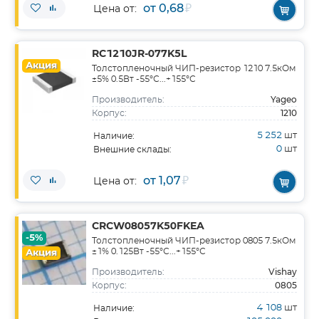
от 0,68
₽
Цена от:
RC1210JR-077K5L
Акция
Толстопленочный ЧИП-резистор 1210 7.5кОм
±5% 0.5Вт -55°С...+155°С
Yageo
Производитель:
1210
Корпус:
5 252
шт
Наличие:
0
шт
Внешние склады:
от 1,07
₽
Цена от:
CRCW08057K50FKEA
-5%
Толстопленочный ЧИП-резистор 0805 7.5кОм
±1% 0.125Вт -55°С...+155°С
Акция
Vishay
Производитель:
0805
Корпус:
4 108
шт
Наличие: