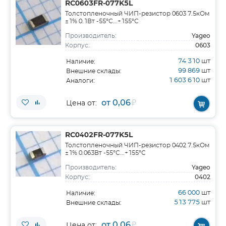
RC0603FR-077K5L
Толстопленочный ЧИП-резистор 0603 7.5кОм
±1% 0.1Вт -55°С...+155°С
Yageo
Производитель:
0603
Корпус:
74 310
шт
Наличие:
99 869
шт
Внешние склады:
1 603 610
шт
Аналоги:
от 0,06
₽
Цена от:
RC0402FR-077K5L
Толстопленочный ЧИП-резистор 0402 7.5кОм
±1% 0.063Вт -55°С...+155°С
Yageo
Производитель:
0402
Корпус:
66 000
шт
Наличие:
513 775
шт
Внешние склады:
от 0,06
₽
Цена от: