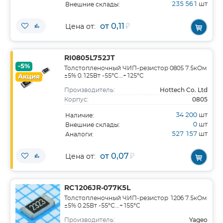
235 561
шт
Внешние склады:
от 0,11
₽
Цена от:
RI0805L752JT
-5%
Толстопленочный ЧИП-резистор 0805 7.5кОм
±5% 0.125Вт -55°C...+125°C
Акция
Hottech Co. Ltd
Производитель:
0805
Корпус:
34 200
шт
Наличие:
0
шт
Внешние склады:
527 157
шт
Аналоги:
от 0,07
₽
Цена от:
RC1206JR-077K5L
Толстопленочный ЧИП-резистор 1206 7.5кОм
±5% 0.25Вт -55°С...+155°С
Yageo
Производитель: