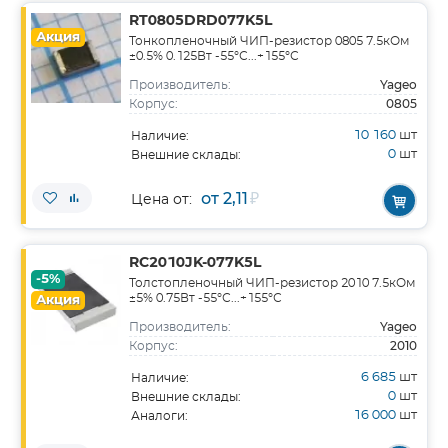
RT0805DRD077K5L
Акция
Тонкопленочный ЧИП-резистор 0805 7.5кОм
±0.5% 0.125Вт -55°С...+155°С
Yageo
Производитель:
0805
Корпус:
10 160
шт
Наличие:
0
шт
Внешние склады:
от 2,11
₽
Цена от:
RC2010JK-077K5L
-5%
Толстопленочный ЧИП-резистор 2010 7.5кОм
±5% 0.75Вт -55°С...+155°С
Акция
Yageo
Производитель:
2010
Корпус:
6 685
шт
Наличие:
0
шт
Внешние склады:
16 000
шт
Аналоги: