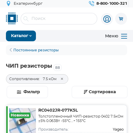
Екатеринбург
8-800-1000-321
Меню
Каталог
Постоянные резисторы
ЧИП резисторы
88
×
Сопротивление:
7.5 кОм
Фильтр
Сортировка
RC0402JR-077K5L
Новинка
Толстопленочный ЧИП-резистор 0402 7.5кОм
±5% 0.063Вт -55°С...+155°С
Yageo
Производитель: