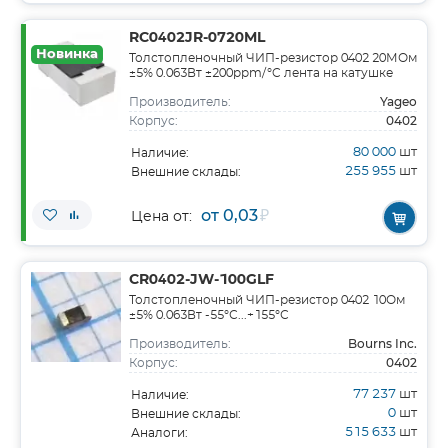
RC0402JR-0720ML
Новинка
Толстопленочный ЧИП-резистор 0402 20МОм
±5% 0.063Вт ±200ppm/°C лента на катушке
Yageo
Производитель:
0402
Корпус:
80 000
шт
Наличие:
255 955
шт
Внешние склады:
от 0,03
₽
Цена от:
CR0402-JW-100GLF
Толстопленочный ЧИП-резистор 0402 10Ом
±5% 0.063Вт -55°С...+155°С
Bourns Inc.
Производитель:
0402
Корпус:
77 237
шт
Наличие:
0
шт
Внешние склады:
515 633
шт
Аналоги: