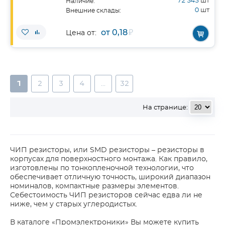
72 343
шт
Наличие:
0
шт
Внешние склады:
от 0,18
₽
Цена от:
1
2
3
4
...
32
На странице:
ЧИП резисторы, или SMD резисторы – резисторы в
корпусах для поверхностного монтажа. Как правило,
изготовлены по тонкопленочной технологии, что
обеспечивает отличную точность, широкий диапазон
номиналов, компактные размеры элементов.
Себестоимость ЧИП резисторов сейчас едва ли не
ниже, чем у старых углеродистых.
В каталоге «Промэлектроники» Вы можете купить