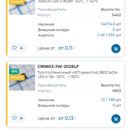
100кОм ±5% 0.063Вт -55°С...+155°С
Акция
Bourns Inc.
Производитель:
0402
Корпус:
140 543
шт
Наличие:
0
шт
Внешние склады:
1 461 555
шт
Аналоги:
от 0,11
₽
Цена от:
CR0603-JW-202ELF
-5%
Толстопленочный ЧИП-резистор 0603 2кОм
±5% 0.1Вт -55°С...+155°С
Акция
Bourns Inc.
Производитель:
0603
Корпус:
121 199
шт
Наличие:
0
шт
Внешние склады:
от 0,13
₽
Цена от: