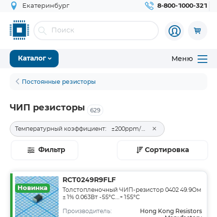
Екатеринбург
8-800-1000-321
Меню
Каталог
Постоянные резисторы
ЧИП резисторы
629
×
Температурный коэффициент:
±200ppm/°C
Фильтр
Сортировка
RCT0249R9FLF
Новинка
Толстопленочный ЧИП-резистор 0402 49.9Ом
±1% 0.063Вт -55°С...+155°С
Hong Kong Resistors
Производитель: