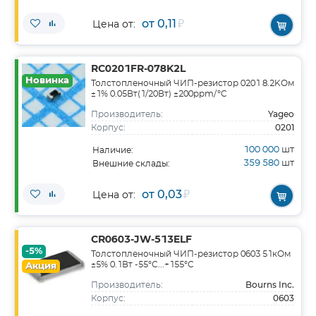
от 0,11
₽
Цена от:
RC0201FR-078K2L
Новинка
Толстопленочный ЧИП-резистор 0201 8.2KОм
±1% 0.05Вт(1/20Вт) ±200ppm/°C
Yageo
Производитель:
0201
Корпус:
100 000
шт
Наличие:
359 580
шт
Внешние склады:
от 0,03
₽
Цена от:
CR0603-JW-513ELF
-5%
Толстопленочный ЧИП-резистор 0603 51кОм
±5% 0.1Вт -55°С...+155°С
Акция
Bourns Inc.
Производитель:
0603
Корпус: