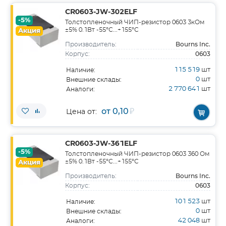
CR0603-JW-302ELF
-5%
Толстопленочный ЧИП-резистор 0603 3кОм
±5% 0.1Вт -55°С...+155°С
Акция
Bourns Inc.
Производитель:
0603
Корпус:
115 519
шт
Наличие:
0
шт
Внешние склады:
2 770 641
шт
Аналоги:
от 0,10
₽
Цена от:
CR0603-JW-361ELF
-5%
Толстопленочный ЧИП-резистор 0603 360 Ом
±5% 0.1Вт -55°С...+155°С
Акция
Bourns Inc.
Производитель:
0603
Корпус:
101 523
шт
Наличие:
0
шт
Внешние склады:
42 048
шт
Аналоги: