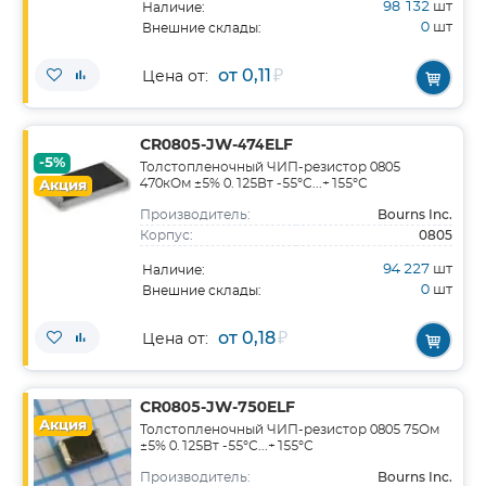
98 132
шт
Наличие:
0
шт
Внешние склады:
от 0,11
₽
Цена от:
CR0805-JW-474ELF
-5%
Толстопленочный ЧИП-резистор 0805
470кОм ±5% 0.125Вт -55°С...+155°С
Акция
Bourns Inc.
Производитель:
0805
Корпус:
94 227
шт
Наличие:
0
шт
Внешние склады:
от 0,18
₽
Цена от:
CR0805-JW-750ELF
Акция
Толстопленочный ЧИП-резистор 0805 75Ом
±5% 0.125Вт -55°С...+155°С
Bourns Inc.
Производитель: