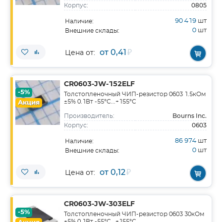
0805
Корпус:
90 419
шт
Наличие:
0
шт
Внешние склады:
от 0,41
₽
Цена от:
CR0603-JW-152ELF
-5%
Толстопленочный ЧИП-резистор 0603 1.5кОм
±5% 0.1Вт -55°С...+155°С
Акция
Bourns Inc.
Производитель:
0603
Корпус:
86 974
шт
Наличие:
0
шт
Внешние склады:
от 0,12
₽
Цена от:
CR0603-JW-303ELF
-5%
Толстопленочный ЧИП-резистор 0603 30кОм
±5% 0.1Вт -55°С...+155°С