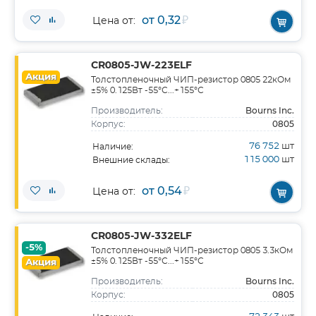
от 0,32
₽
Цена от:
CR0805-JW-223ELF
Акция
Толстопленочный ЧИП-резистор 0805 22кОм
±5% 0.125Вт -55°С...+155°С
Bourns Inc.
Производитель:
0805
Корпус:
76 752
шт
Наличие:
115 000
шт
Внешние склады:
от 0,54
₽
Цена от:
CR0805-JW-332ELF
-5%
Толстопленочный ЧИП-резистор 0805 3.3кОм
±5% 0.125Вт -55°С...+155°С
Акция
Bourns Inc.
Производитель:
0805
Корпус: