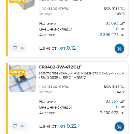
Акция
Bourns Inc.
Производитель:
0603
Корпус:
83 693
шт
Наличие:
0
шт
Внешние склады:
2 896 471
шт
Аналоги:
от 0,12
₽
Цена от:
CR0402-JW-472GLF
Акция
Толстопленочный ЧИП-резистор 0402 4.7кОм
±5% 0.063Вт -55°С...+155°С
Bourns Inc.
Производитель:
0402
Корпус:
83 357
шт
Наличие:
0
шт
Внешние склады:
7 150 673
шт
Аналоги:
от 0,22
₽
Цена от: